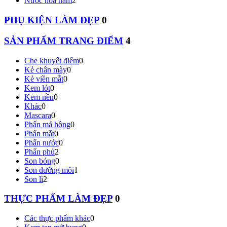
Nước hoa nam
2
PHỤ KIỆN LÀM ĐẸP
0
SẢN PHẨM TRANG ĐIỂM
4
Che khuyết điểm
0
Kẻ chân mày
0
Kẻ viền mắt
0
Kem lót
0
Kem nền
0
Khác
0
Mascara
0
Phấn má hồng
0
Phấn mắt
0
Phấn nước
0
Phấn phủ
2
Son bóng
0
Son dưỡng môi
1
Son lì
2
THỰC PHẨM LÀM ĐẸP
0
Các thực phẩm khác
0