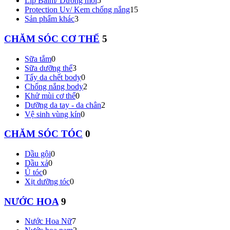
Lip Balm/ Dưỡng môi
5
Protection Uv/ Kem chống nắng
15
Sản phẩm khác
3
CHĂM SÓC CƠ THỂ
5
Sữa tắm
0
Sữa dưỡng thể
3
Tẩy da chết body
0
Chống nắng body
2
Khử mùi cơ thể
0
Dưỡng da tay - da chân
2
Vệ sinh vùng kín
0
CHĂM SÓC TÓC
0
Dầu gội
0
Dầu xả
0
Ủ tóc
0
Xịt dưỡng tóc
0
NƯỚC HOA
9
Nước Hoa Nữ
7