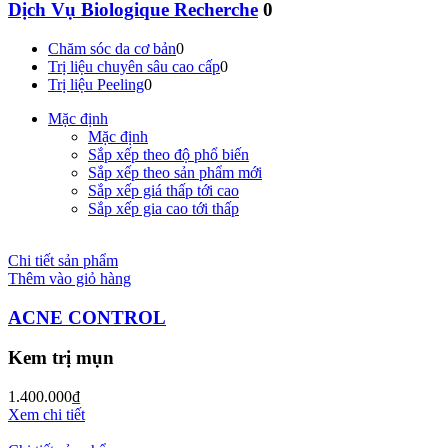
Dịch Vụ Biologique Recherche
0
Chăm sóc da cơ bản
0
Trị liệu chuyên sâu cao cấp
0
Trị liệu Peeling
0
Mặc định
Mặc định
Sắp xếp theo độ phổ biến
Sắp xếp theo sản phẩm mới
Sắp xếp giá thấp tới cao
Sắp xếp gia cao tới thấp
Chi tiết sản phẩm
Thêm vào giỏ hàng
ACNE CONTROL
Kem trị mụn
1.400.000
₫
Xem chi tiết