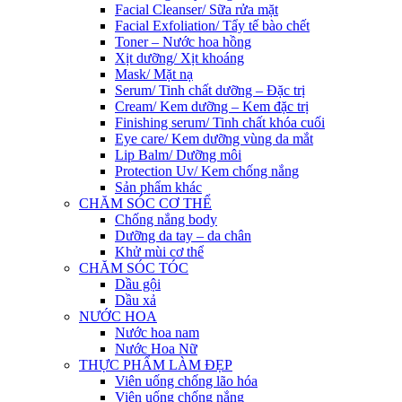
Facial Cleanser/ Sữa rửa mặt
Facial Exfoliation/ Tẩy tế bào chết
Toner – Nước hoa hồng
Xịt dưỡng/ Xịt khoáng
Mask/ Mặt nạ
Serum/ Tinh chất dưỡng – Đặc trị
Cream/ Kem dưỡng – Kem đặc trị
Finishing serum/ Tinh chất khóa cuối
Eye care/ Kem dưỡng vùng da mắt
Lip Balm/ Dưỡng môi
Protection Uv/ Kem chống nắng
Sản phẩm khác
CHĂM SÓC CƠ THỂ
Chống nắng body
Dưỡng da tay – da chân
Khử mùi cơ thể
CHĂM SÓC TÓC
Dầu gội
Dầu xả
NƯỚC HOA
Nước hoa nam
Nước Hoa Nữ
THỰC PHẨM LÀM ĐẸP
Viên uống chống lão hóa
Viên uống chống nắng