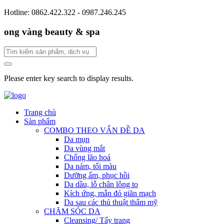
Hotline: 0862.422.322 - 0987.246.245
ong vàng beauty & spa
Please enter key search to display results.
Trang chủ
Sản phẩm
COMBO THEO VẤN ĐỀ DA
Da mụn
Da vùng mắt
Chống lão hoá
Da nám, tối màu
Dưỡng ẩm, phục hồi
Da dầu, lỗ chân lông to
Kích ứng, mẫn đỏ giãn mạch
Da sau các thủ thuật thẩm mỹ
CHĂM SÓC DA
Cleansing/ Tẩy trang