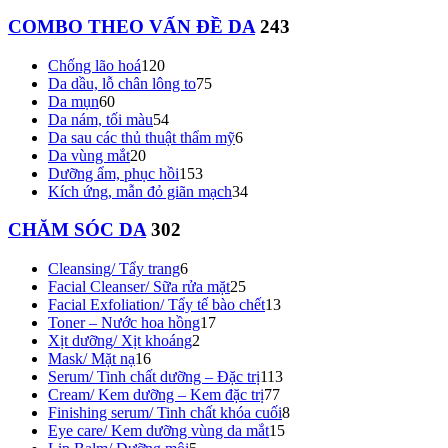
COMBO THEO VẤN ĐỀ DA
243
Chống lão hoá
120
Da dầu, lỗ chân lông to
75
Da mụn
60
Da nám, tối màu
54
Da sau các thủ thuật thẩm mỹ
6
Da vùng mắt
20
Dưỡng ẩm, phục hồi
153
Kích ứng, mẫn đỏ giãn mạch
34
CHĂM SÓC DA
302
Cleansing/ Tẩy trang
6
Facial Cleanser/ Sữa rửa mặt
25
Facial Exfoliation/ Tẩy tế bào chết
13
Toner – Nước hoa hồng
17
Xịt dưỡng/ Xịt khoáng
2
Mask/ Mặt nạ
16
Serum/ Tinh chất dưỡng – Đặc trị
113
Cream/ Kem dưỡng – Kem đặc trị
77
Finishing serum/ Tinh chất khóa cuối
8
Eye care/ Kem dưỡng vùng da mắt
15