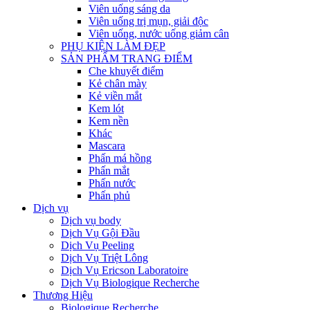
Viên uống sáng da
Viên uống trị mụn, giải độc
Viên uống, nước uống giảm cân
PHỤ KIỆN LÀM ĐẸP
SẢN PHẨM TRANG ĐIỂM
Che khuyết điểm
Kẻ chân mày
Kẻ viền mắt
Kem lót
Kem nền
Khác
Mascara
Phấn má hồng
Phấn mắt
Phấn nước
Phấn phủ
Dịch vụ
Dịch vụ body
Dịch Vụ Gội Đầu
Dịch Vụ Peeling
Dịch Vụ Triệt Lông
Dịch Vụ Ericson Laboratoire
Dịch Vụ Biologique Recherche
Thương Hiệu
Biologique Recherche