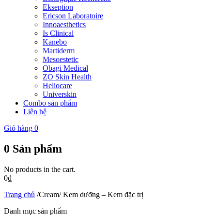
Ekseption
Ericson Laboratoire
Innoaesthetics
Is Clinical
Kanebo
Martiderm
Mesoestetic
Obagi Medical
ZO Skin Health
Heliocare
Universkin
Combo sản phẩm
Liên hệ
Giỏ hàng
0
0
Sản phẩm
No products in the cart.
0
₫
Trang chủ
/
Cream/ Kem dưỡng – Kem đặc trị
Danh mục sản phẩm