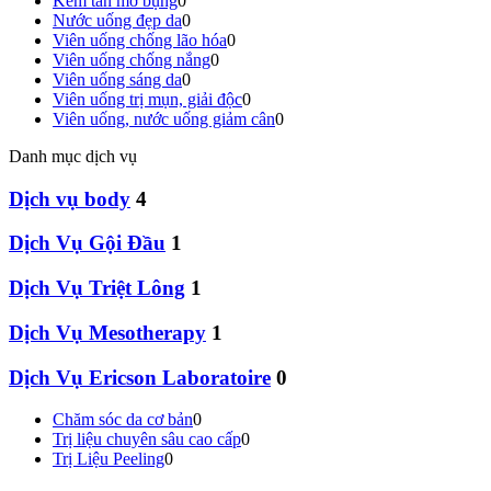
Kem tan mỡ bụng
0
Nước uống đẹp da
0
Viên uống chống lão hóa
0
Viên uống chống nắng
0
Viên uống sáng da
0
Viên uống trị mụn, giải độc
0
Viên uống, nước uống giảm cân
0
Danh mục dịch vụ
Dịch vụ body
4
Dịch Vụ Gội Đầu
1
Dịch Vụ Triệt Lông
1
Dịch Vụ Mesotherapy
1
Dịch Vụ Ericson Laboratoire
0
Chăm sóc da cơ bản
0
Trị liệu chuyên sâu cao cấp
0
Trị Liệu Peeling
0