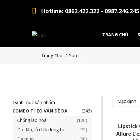
Hotline: 0862.422.322 - 0987.246.245
TRANG CHỦ
Trang Chủ
Son Lì
/
Mặc định
Danh mục sản phẩm
COMBO THEO VẤN ĐỀ DA
243
Chống lão hoá
120
Lipstick
Da dầu, lỗ chân lông to
75
Allure L’
Da mụn
60