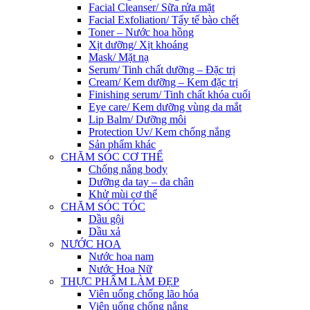
Facial Cleanser/ Sữa rửa mặt
Facial Exfoliation/ Tẩy tế bào chết
Toner – Nước hoa hồng
Xịt dưỡng/ Xịt khoáng
Mask/ Mặt nạ
Serum/ Tinh chất dưỡng – Đặc trị
Cream/ Kem dưỡng – Kem đặc trị
Finishing serum/ Tinh chất khóa cuối
Eye care/ Kem dưỡng vùng da mắt
Lip Balm/ Dưỡng môi
Protection Uv/ Kem chống nắng
Sản phẩm khác
CHĂM SÓC CƠ THỂ
Chống nắng body
Dưỡng da tay – da chân
Khử mùi cơ thể
CHĂM SÓC TÓC
Dầu gội
Dầu xả
NƯỚC HOA
Nước hoa nam
Nước Hoa Nữ
THỰC PHẨM LÀM ĐẸP
Viên uống chống lão hóa
Viên uống chống nắng