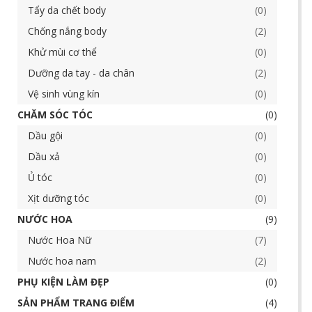
Tẩy da chết body
0
Chống nắng body
2
Khử mùi cơ thể
0
Dưỡng da tay - da chân
2
Vệ sinh vùng kín
0
CHĂM SÓC TÓC
0
Dầu gội
0
Dầu xả
0
Ủ tóc
0
Xịt dưỡng tóc
0
NƯỚC HOA
9
Nước Hoa Nữ
7
Nước hoa nam
2
PHỤ KIỆN LÀM ĐẸP
0
SẢN PHẨM TRANG ĐIỂM
4