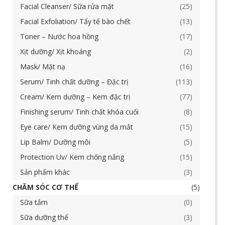
Facial Cleanser/ Sữa rửa mặt
25
Facial Exfoliation/ Tẩy tế bào chết
13
Toner – Nước hoa hồng
17
Xịt dưỡng/ Xịt khoáng
2
Mask/ Mặt nạ
16
Serum/ Tinh chất dưỡng – Đặc trị
113
Cream/ Kem dưỡng – Kem đặc trị
77
Finishing serum/ Tinh chất khóa cuối
8
Eye care/ Kem dưỡng vùng da mắt
15
Lip Balm/ Dưỡng môi
5
Protection Uv/ Kem chống nắng
15
Sản phẩm khác
3
CHĂM SÓC CƠ THỂ
5
Sữa tắm
0
Sữa dưỡng thể
3