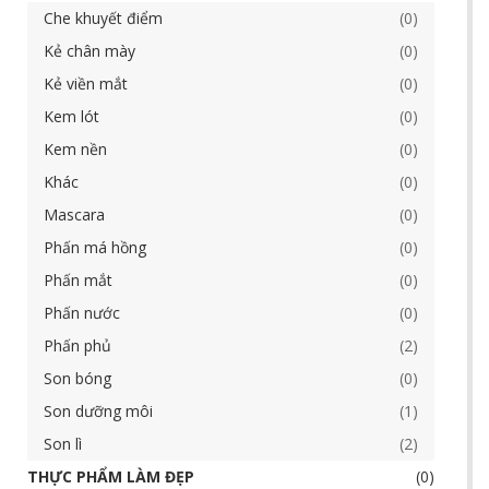
Che khuyết điểm
0
Kẻ chân mày
0
Kẻ viền mắt
0
Kem lót
0
Kem nền
0
Khác
0
Mascara
0
Phấn má hồng
0
Phấn mắt
0
Phấn nước
0
Phấn phủ
2
Son bóng
0
Son dưỡng môi
1
Son lì
2
THỰC PHẨM LÀM ĐẸP
0