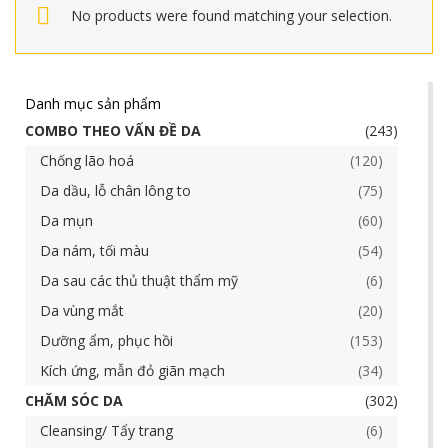
No products were found matching your selection.
Danh mục sản phẩm
COMBO THEO VẤN ĐỀ DA
243
Chống lão hoá
120
Da dầu, lỗ chân lông to
75
Da mụn
60
Da nám, tối màu
54
Da sau các thủ thuật thẩm mỹ
6
Da vùng mắt
20
Dưỡng ẩm, phục hồi
153
Kích ứng, mẫn đỏ giãn mạch
34
CHĂM SÓC DA
302
Cleansing/ Tẩy trang
6