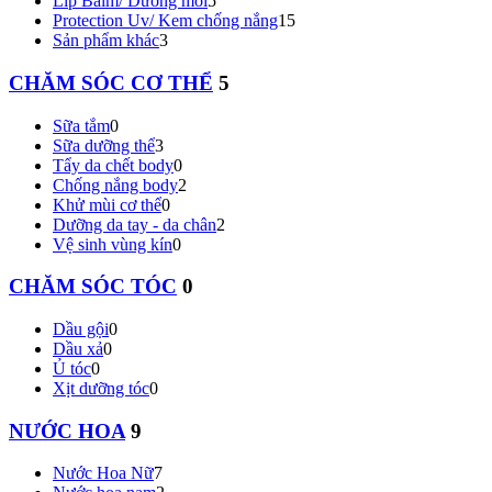
Lip Balm/ Dưỡng môi
5
Protection Uv/ Kem chống nắng
15
Sản phẩm khác
3
CHĂM SÓC CƠ THỂ
5
Sữa tắm
0
Sữa dưỡng thể
3
Tẩy da chết body
0
Chống nắng body
2
Khử mùi cơ thể
0
Dưỡng da tay - da chân
2
Vệ sinh vùng kín
0
CHĂM SÓC TÓC
0
Dầu gội
0
Dầu xả
0
Ủ tóc
0
Xịt dưỡng tóc
0
NƯỚC HOA
9
Nước Hoa Nữ
7