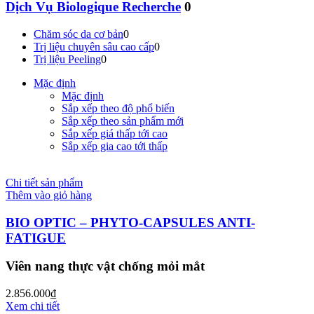
Dịch Vụ Biologique Recherche
0
Chăm sóc da cơ bản
0
Trị liệu chuyên sâu cao cấp
0
Trị liệu Peeling
0
Mặc định
Mặc định
Sắp xếp theo độ phổ biến
Sắp xếp theo sản phẩm mới
Sắp xếp giá thấp tới cao
Sắp xếp gia cao tới thấp
Chi tiết sản phẩm
Thêm vào giỏ hàng
BIO OPTIC – PHYTO-CAPSULES ANTI-
FATIGUE
Viên nang thực vật chống mỏi mắt
2.856.000
₫
Xem chi tiết