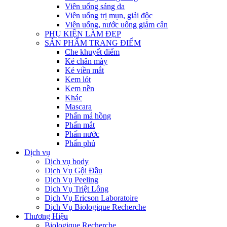
Viên uống sáng da
Viên uống trị mụn, giải độc
Viên uống, nước uống giảm cân
PHỤ KIỆN LÀM ĐẸP
SẢN PHẨM TRANG ĐIỂM
Che khuyết điểm
Kẻ chân mày
Kẻ viền mắt
Kem lót
Kem nền
Khác
Mascara
Phấn má hồng
Phấn mắt
Phấn nước
Phấn phủ
Dịch vụ
Dịch vụ body
Dịch Vụ Gội Đầu
Dịch Vụ Peeling
Dịch Vụ Triệt Lông
Dịch Vụ Ericson Laboratoire
Dịch Vụ Biologique Recherche
Thương Hiệu
Biologique Recherche