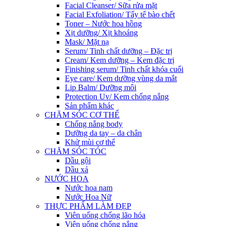
Facial Cleanser/ Sữa rửa mặt
Facial Exfoliation/ Tẩy tế bào chết
Toner – Nước hoa hồng
Xịt dưỡng/ Xịt khoáng
Mask/ Mặt nạ
Serum/ Tinh chất dưỡng – Đặc trị
Cream/ Kem dưỡng – Kem đặc trị
Finishing serum/ Tinh chất khóa cuối
Eye care/ Kem dưỡng vùng da mắt
Lip Balm/ Dưỡng môi
Protection Uv/ Kem chống nắng
Sản phẩm khác
CHĂM SÓC CƠ THỂ
Chống nắng body
Dưỡng da tay – da chân
Khử mùi cơ thể
CHĂM SÓC TÓC
Dầu gội
Dầu xả
NƯỚC HOA
Nước hoa nam
Nước Hoa Nữ
THỰC PHẨM LÀM ĐẸP
Viên uống chống lão hóa
Viên uống chống nắng