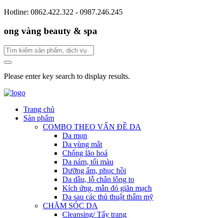
Hotline: 0862.422.322 - 0987.246.245
ong vàng beauty & spa
Please enter key search to display results.
Trang chủ
Sản phẩm
COMBO THEO VẤN ĐỀ DA
Da mụn
Da vùng mắt
Chống lão hoá
Da nám, tối màu
Dưỡng ẩm, phục hồi
Da dầu, lỗ chân lông to
Kích ứng, mẫn đỏ giãn mạch
Da sau các thủ thuật thẩm mỹ
CHĂM SÓC DA
Cleansing/ Tẩy trang