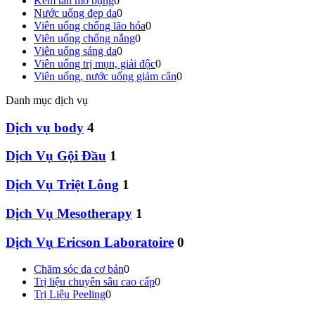
Kem tan mỡ bụng
0
Nước uống đẹp da
0
Viên uống chống lão hóa
0
Viên uống chống nắng
0
Viên uống sáng da
0
Viên uống trị mụn, giải độc
0
Viên uống, nước uống giảm cân
0
Danh mục dịch vụ
Dịch vụ body
4
Dịch Vụ Gội Đầu
1
Dịch Vụ Triệt Lông
1
Dịch Vụ Mesotherapy
1
Dịch Vụ Ericson Laboratoire
0
Chăm sóc da cơ bản
0
Trị liệu chuyên sâu cao cấp
0
Trị Liệu Peeling
0