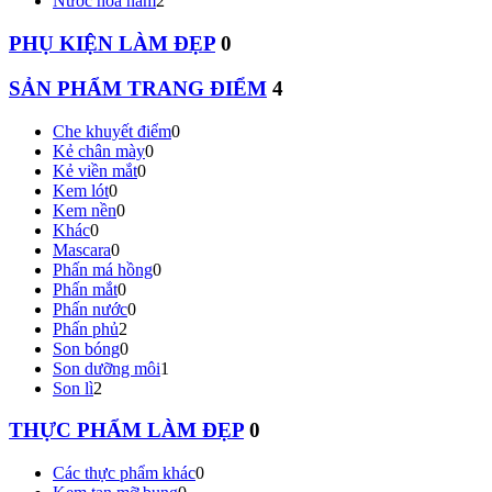
Nước hoa nam
2
PHỤ KIỆN LÀM ĐẸP
0
SẢN PHẨM TRANG ĐIỂM
4
Che khuyết điểm
0
Kẻ chân mày
0
Kẻ viền mắt
0
Kem lót
0
Kem nền
0
Khác
0
Mascara
0
Phấn má hồng
0
Phấn mắt
0
Phấn nước
0
Phấn phủ
2
Son bóng
0
Son dưỡng môi
1
Son lì
2
THỰC PHẨM LÀM ĐẸP
0
Các thực phẩm khác
0