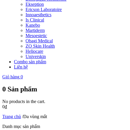
Ekseption
Ericson Laboratoire
Innoaesthetics
Is Clinical
Kanebo
Martiderm
Mesoestetic
Obagi Medical
ZO Skin Health
Heliocare
Universkin
Combo sản phẩm
Liên hệ
Giỏ hàng
0
0
Sản phẩm
No products in the cart.
0
₫
Trang chủ
/
Da vùng mắt
Danh mục sản phẩm