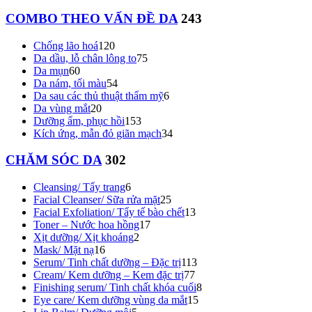
COMBO THEO VẤN ĐỀ DA
243
Chống lão hoá
120
Da dầu, lỗ chân lông to
75
Da mụn
60
Da nám, tối màu
54
Da sau các thủ thuật thẩm mỹ
6
Da vùng mắt
20
Dưỡng ẩm, phục hồi
153
Kích ứng, mẫn đỏ giãn mạch
34
CHĂM SÓC DA
302
Cleansing/ Tẩy trang
6
Facial Cleanser/ Sữa rửa mặt
25
Facial Exfoliation/ Tẩy tế bào chết
13
Toner – Nước hoa hồng
17
Xịt dưỡng/ Xịt khoáng
2
Mask/ Mặt nạ
16
Serum/ Tinh chất dưỡng – Đặc trị
113
Cream/ Kem dưỡng – Kem đặc trị
77
Finishing serum/ Tinh chất khóa cuối
8
Eye care/ Kem dưỡng vùng da mắt
15