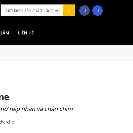
PHẨM
LIÊN HỆ
ne
mờ nếp nhăn và chân chim
cherche