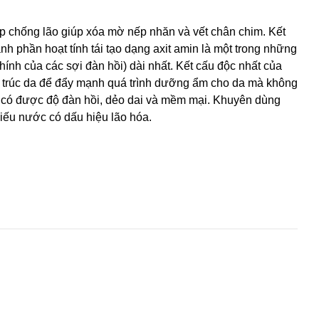
áp chống lão giúp xóa mờ nếp nhăn và vết chân chim. Kết
h phần hoạt tính tái tạo dạng axit amin là một trong những
hính của các sợi đàn hồi) dài nhất. Kết cấu độc nhất của
trúc da để đẩy mạnh quá trình dưỡng ẩm cho da mà không
Da có được độ đàn hồi, dẻo dai và mềm mại. Khuyên dùng
iếu nước có dấu hiệu lão hóa.