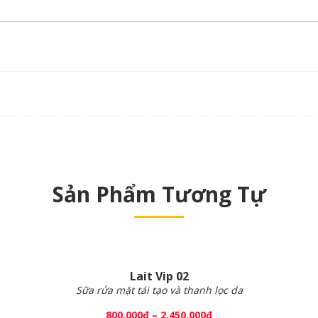
Sản Phẩm Tương Tự
Lait Vip 02
Sữa rửa mặt tái tạo và thanh lọc da
800.000
₫
–
2.450.000
₫