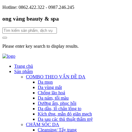
Hotline: 0862.422.322 - 0987.246.245
ong vàng beauty & spa
Please enter key search to display results.
Trang chủ
Sản phẩm
COMBO THEO VẤN ĐỀ DA
Da mụn
Da vùng mắt
Chống lão hoá
Da nám, tối màu
Dưỡng ẩm, phục hồi
Da dầu, lỗ chân lông to
Kích ứng, mẫn đỏ giãn mạch
Da sau các thủ thuật thẩm mỹ
CHĂM SÓC DA
Cleansing/ Tẩy trang