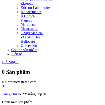
Ekseption
Ericson Laboratoire
Innoaesthetics
Is Clinical
Kanebo
Martiderm
Mesoestetic
Obagi Medical
ZO Skin Health
Heliocare
Universkin
Combo sản phẩm
Liên hệ
Giỏ hàng
0
0
Sản phẩm
No products in the cart.
0
₫
Trang chủ
/
Nước uống đẹp da
Danh mục sản phẩm