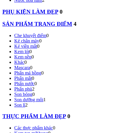
Nước hoa nam
2
PHỤ KIỆN LÀM ĐẸP
0
SẢN PHẨM TRANG ĐIỂM
4
Che khuyết điểm
0
Kẻ chân mày
0
Kẻ viền mắt
0
Kem lót
0
Kem nền
0
Khác
0
Mascara
0
Phấn má hồng
0
Phấn mắt
0
Phấn nước
0
Phấn phủ
2
Son bóng
0
Son dưỡng môi
1
Son lì
2
THỰC PHẨM LÀM ĐẸP
0
Các thực phẩm khác
0