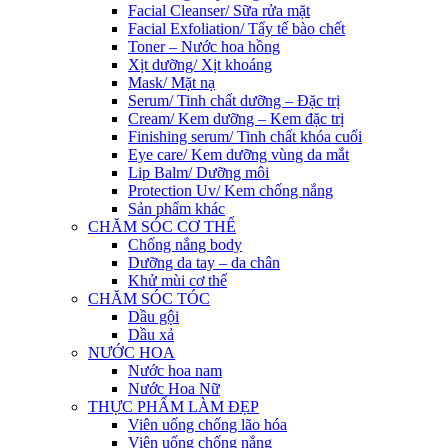
Facial Cleanser/ Sữa rửa mặt
Facial Exfoliation/ Tẩy tế bào chết
Toner – Nước hoa hồng
Xịt dưỡng/ Xịt khoáng
Mask/ Mặt nạ
Serum/ Tinh chất dưỡng – Đặc trị
Cream/ Kem dưỡng – Kem đặc trị
Finishing serum/ Tinh chất khóa cuối
Eye care/ Kem dưỡng vùng da mắt
Lip Balm/ Dưỡng môi
Protection Uv/ Kem chống nắng
Sản phẩm khác
CHĂM SÓC CƠ THỂ
Chống nắng body
Dưỡng da tay – da chân
Khử mùi cơ thể
CHĂM SÓC TÓC
Dầu gội
Dầu xả
NƯỚC HOA
Nước hoa nam
Nước Hoa Nữ
THỰC PHẨM LÀM ĐẸP
Viên uống chống lão hóa
Viên uống chống nắng