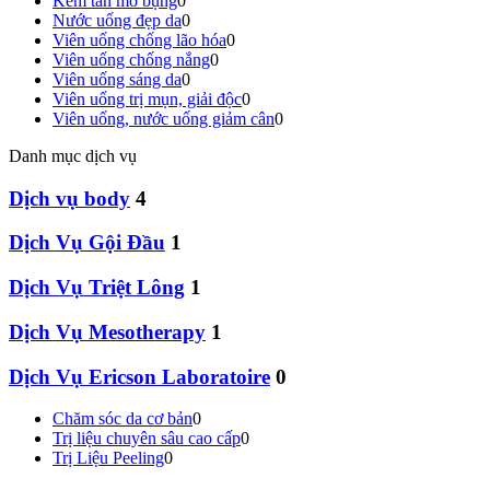
Kem tan mỡ bụng
0
Nước uống đẹp da
0
Viên uống chống lão hóa
0
Viên uống chống nắng
0
Viên uống sáng da
0
Viên uống trị mụn, giải độc
0
Viên uống, nước uống giảm cân
0
Danh mục dịch vụ
Dịch vụ body
4
Dịch Vụ Gội Đầu
1
Dịch Vụ Triệt Lông
1
Dịch Vụ Mesotherapy
1
Dịch Vụ Ericson Laboratoire
0
Chăm sóc da cơ bản
0
Trị liệu chuyên sâu cao cấp
0
Trị Liệu Peeling
0