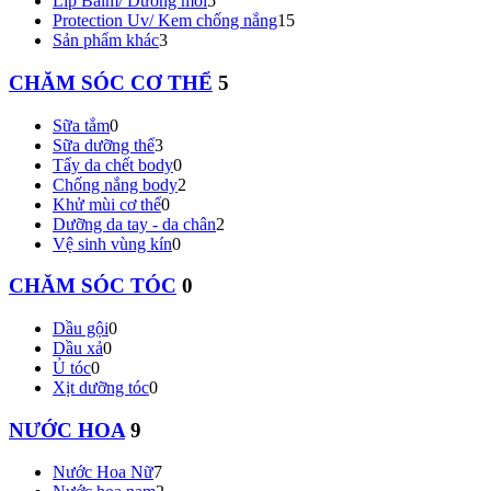
Lip Balm/ Dưỡng môi
5
Protection Uv/ Kem chống nắng
15
Sản phẩm khác
3
CHĂM SÓC CƠ THỂ
5
Sữa tắm
0
Sữa dưỡng thể
3
Tẩy da chết body
0
Chống nắng body
2
Khử mùi cơ thể
0
Dưỡng da tay - da chân
2
Vệ sinh vùng kín
0
CHĂM SÓC TÓC
0
Dầu gội
0
Dầu xả
0
Ủ tóc
0
Xịt dưỡng tóc
0
NƯỚC HOA
9
Nước Hoa Nữ
7