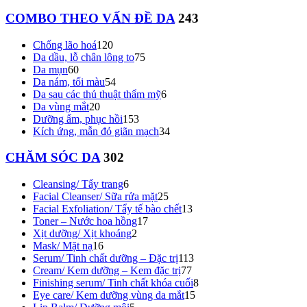
COMBO THEO VẤN ĐỀ DA
243
Chống lão hoá
120
Da dầu, lỗ chân lông to
75
Da mụn
60
Da nám, tối màu
54
Da sau các thủ thuật thẩm mỹ
6
Da vùng mắt
20
Dưỡng ẩm, phục hồi
153
Kích ứng, mẫn đỏ giãn mạch
34
CHĂM SÓC DA
302
Cleansing/ Tẩy trang
6
Facial Cleanser/ Sữa rửa mặt
25
Facial Exfoliation/ Tẩy tế bào chết
13
Toner – Nước hoa hồng
17
Xịt dưỡng/ Xịt khoáng
2
Mask/ Mặt nạ
16
Serum/ Tinh chất dưỡng – Đặc trị
113
Cream/ Kem dưỡng – Kem đặc trị
77
Finishing serum/ Tinh chất khóa cuối
8
Eye care/ Kem dưỡng vùng da mắt
15