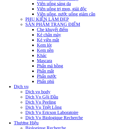
Viên uống sáng da
Viên uống trị mụn, giải độc
Viên uống, nước uống giảm cân
PHỤ KIỆN LÀM ĐẸP
SẢN PHẨM TRANG ĐIỂM
Che khuyết điểm
Kẻ chân mày
Kẻ viền mắt
Kem lót
Kem nền
Khác
Mascara
Phấn má hồng
Phấn mắt
Phấn nước
Phấn phủ
Dịch vụ
Dịch vụ body
Dịch Vụ Gội Đầu
Dịch Vụ Peeling
Dịch Vụ Triệt Lông
Dịch Vụ Ericson Laboratoire
Dịch Vụ Biologique Recherche
Thương Hiệu
Biologique Recherche