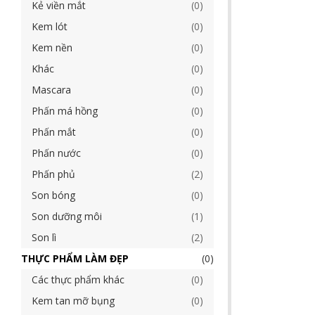
Kẻ viền mắt
0
Kem lót
0
Kem nền
0
Khác
0
Mascara
0
Phấn má hồng
0
Phấn mắt
0
Phấn nước
0
Phấn phủ
2
Son bóng
0
Son dưỡng môi
1
Son lì
2
THỰC PHẨM LÀM ĐẸP
0
Các thực phẩm khác
0
Kem tan mỡ bụng
0