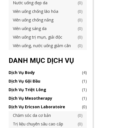
Nước uống đẹp da
0
Viên uống chống lão hóa
0
Viên uống chống nắng
0
Viên uống sáng da
0
Viên uống trị mụn, giải độc
0
Viên uống, nước uống giảm cân
0
DANH MỤC DỊCH VỤ
Dịch Vụ Body
4
Dịch Vụ Gội Đầu
1
Dịch Vụ Triệt Lông
1
Dịch Vụ Mesotherapy
1
Dịch Vụ Ericson Laboratoire
0
Chăm sóc da cơ bản
0
Trị liệu chuyên sâu cao cấp
0