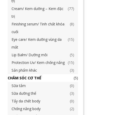
trị
Cream/ Kem dưỡng – Kem đặc
77
trị
Finishing serum/ Tinh chất khóa
8
cuối
Eye care/ Kem dưỡng vùng da
15
mắt
Lip Balm/ Dưỡng môi
5
Protection Uv/ Kem chống nắng
15
Sản phẩm khác
3
CHĂM SÓC CƠ THỂ
5
Sữa tắm
0
Sữa dưỡng thể
3
Tẩy da chết body
0
Chống nắng body
2