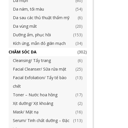
Da mụn
60
Da nám, tối màu
54
Da sau các thủ thuật thẩm mỹ
6
Da vùng mắt
20
Dưỡng ẩm, phục hồi
153
Kích ứng, mẫn đỏ giãn mạch
34
CHĂM SÓC DA
302
Cleansing/ Tẩy trang
6
Facial Cleanser/ Sữa rửa mặt
25
Facial Exfoliation/ Tẩy tế bào
13
chết
Toner – Nước hoa hồng
17
Xịt dưỡng/ Xịt khoáng
2
Mask/ Mặt nạ
16
Serum/ Tinh chất dưỡng – Đặc
113