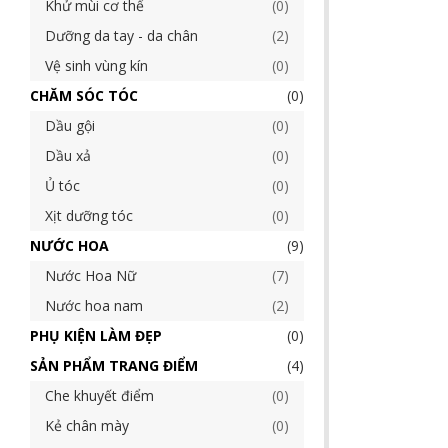
Khử mùi cơ thể
0
Dưỡng da tay - da chân
2
Vệ sinh vùng kín
0
CHĂM SÓC TÓC
0
Dầu gội
0
Dầu xả
0
Ủ tóc
0
Xịt dưỡng tóc
0
NƯỚC HOA
9
Nước Hoa Nữ
7
Nước hoa nam
2
PHỤ KIỆN LÀM ĐẸP
0
SẢN PHẨM TRANG ĐIỂM
4
Che khuyết điểm
0
Kẻ chân mày
0