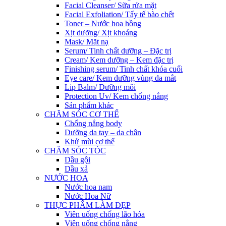
Facial Cleanser/ Sữa rửa mặt
Facial Exfoliation/ Tẩy tế bào chết
Toner – Nước hoa hồng
Xịt dưỡng/ Xịt khoáng
Mask/ Mặt nạ
Serum/ Tinh chất dưỡng – Đặc trị
Cream/ Kem dưỡng – Kem đặc trị
Finishing serum/ Tinh chất khóa cuối
Eye care/ Kem dưỡng vùng da mắt
Lip Balm/ Dưỡng môi
Protection Uv/ Kem chống nắng
Sản phẩm khác
CHĂM SÓC CƠ THỂ
Chống nắng body
Dưỡng da tay – da chân
Khử mùi cơ thể
CHĂM SÓC TÓC
Dầu gội
Dầu xả
NƯỚC HOA
Nước hoa nam
Nước Hoa Nữ
THỰC PHẨM LÀM ĐẸP
Viên uống chống lão hóa
Viên uống chống nắng