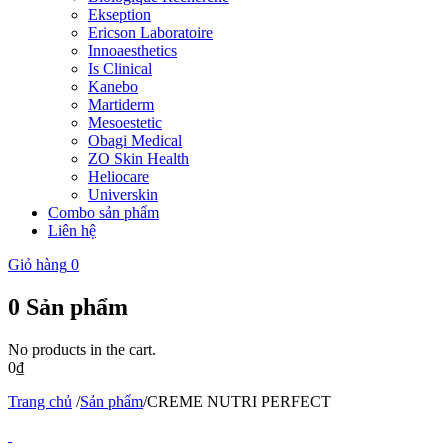
Ekseption
Ericson Laboratoire
Innoaesthetics
Is Clinical
Kanebo
Martiderm
Mesoestetic
Obagi Medical
ZO Skin Health
Heliocare
Universkin
Combo sản phẩm
Liên hệ
Giỏ hàng
0
0
Sản phẩm
No products in the cart.
0
₫
Trang chủ
/
Sản phẩm
/
CREME NUTRI PERFECT