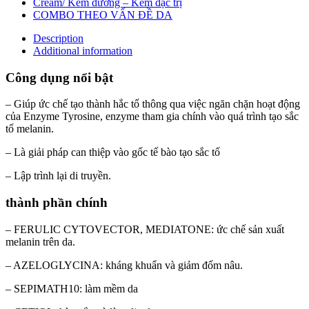
Cream/ Kem dưỡng – Kem đặc trị
COMBO THEO VẤN ĐỀ DA
Description
Additional information
Công dụng nổi bật
– Giúp ức chế tạo thành hắc tố thông qua việc ngăn chặn hoạt động
của Enzyme Tyrosine, enzyme tham gia chính vào quá trình tạo sắc
tố melanin.
– Là giải pháp can thiệp vào gốc tế bào tạo sắc tố
– Lập trình lại di truyền.
thành phần chính
– FERULIC CYTOVECTOR, MEDIATONE: ức chế sản xuất
melanin trên da.
– AZELOGLYCINA: kháng khuẩn và giảm đốm nâu.
– SEPIMATH10: làm mềm da