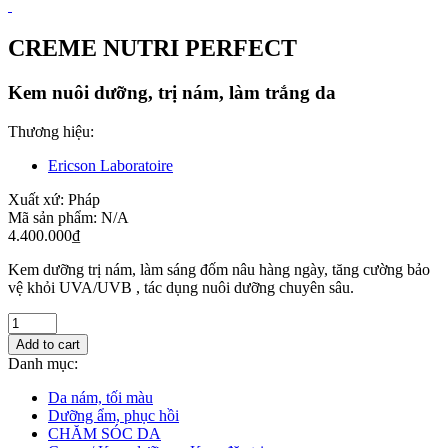
CREME NUTRI PERFECT
Kem nuôi dưỡng, trị nám, làm trắng da
Thương hiệu:
Ericson Laboratoire
Xuất xứ:
Pháp
Mã sản phẩm:
N/A
4.400.000
₫
Kem dưỡng trị nám, làm sáng đốm nâu hàng ngày, tăng cường bảo
vệ khỏi UVA/UVB , tác dụng nuôi dưỡng chuyên sâu.
Add to cart
Danh mục:
Da nám, tối màu
Dưỡng ẩm, phục hồi
CHĂM SÓC DA