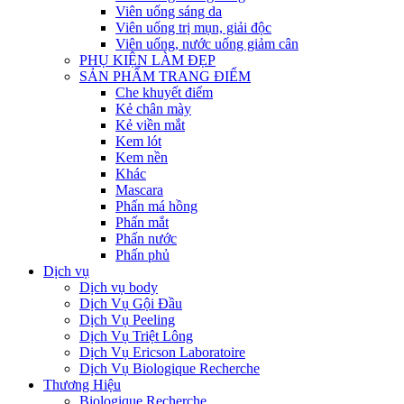
Viên uống sáng da
Viên uống trị mụn, giải độc
Viên uống, nước uống giảm cân
PHỤ KIỆN LÀM ĐẸP
SẢN PHẨM TRANG ĐIỂM
Che khuyết điểm
Kẻ chân mày
Kẻ viền mắt
Kem lót
Kem nền
Khác
Mascara
Phấn má hồng
Phấn mắt
Phấn nước
Phấn phủ
Dịch vụ
Dịch vụ body
Dịch Vụ Gội Đầu
Dịch Vụ Peeling
Dịch Vụ Triệt Lông
Dịch Vụ Ericson Laboratoire
Dịch Vụ Biologique Recherche
Thương Hiệu
Biologique Recherche