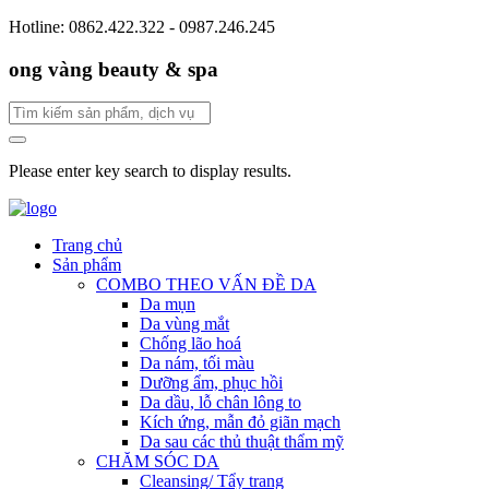
Hotline: 0862.422.322 - 0987.246.245
ong vàng beauty & spa
Please enter key search to display results.
Trang chủ
Sản phẩm
COMBO THEO VẤN ĐỀ DA
Da mụn
Da vùng mắt
Chống lão hoá
Da nám, tối màu
Dưỡng ẩm, phục hồi
Da dầu, lỗ chân lông to
Kích ứng, mẫn đỏ giãn mạch
Da sau các thủ thuật thẩm mỹ
CHĂM SÓC DA
Cleansing/ Tẩy trang