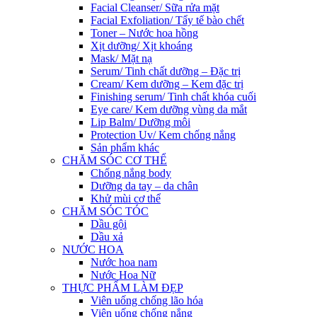
Facial Cleanser/ Sữa rửa mặt
Facial Exfoliation/ Tẩy tế bào chết
Toner – Nước hoa hồng
Xịt dưỡng/ Xịt khoáng
Mask/ Mặt nạ
Serum/ Tinh chất dưỡng – Đặc trị
Cream/ Kem dưỡng – Kem đặc trị
Finishing serum/ Tinh chất khóa cuối
Eye care/ Kem dưỡng vùng da mắt
Lip Balm/ Dưỡng môi
Protection Uv/ Kem chống nắng
Sản phẩm khác
CHĂM SÓC CƠ THỂ
Chống nắng body
Dưỡng da tay – da chân
Khử mùi cơ thể
CHĂM SÓC TÓC
Dầu gội
Dầu xả
NƯỚC HOA
Nước hoa nam
Nước Hoa Nữ
THỰC PHẨM LÀM ĐẸP
Viên uống chống lão hóa
Viên uống chống nắng