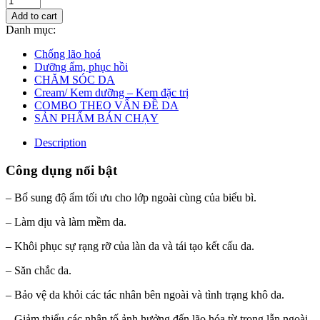
Add to cart
Danh mục:
Chống lão hoá
Dưỡng ẩm, phục hồi
CHĂM SÓC DA
Cream/ Kem dưỡng – Kem đặc trị
COMBO THEO VẤN ĐỀ DA
SẢN PHẨM BÁN CHẠY
Description
Công dụng nổi bật
– Bổ sung độ ẩm tối ưu cho lớp ngoài cùng của biểu bì.
– Làm dịu và làm mềm da.
– Khôi phục sự rạng rỡ của làn da và tái tạo kết cấu da.
– Săn chắc da.
– Bảo vệ da khỏi các tác nhân bên ngoài và tình trạng khô da.
– Giảm thiểu các nhân tố ảnh hưởng đến lão hóa từ trong lẫn ngoài.