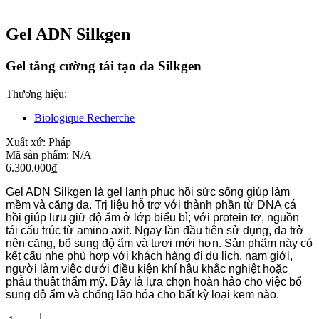
Gel ADN Silkgen
Gel tăng cường tái tạo da Silkgen
Thương hiệu:
Biologique Recherche
Xuất xứ:
Pháp
Mã sản phẩm:
N/A
6.300.000
₫
Gel ADN Silkgen là gel lạnh phục hồi sức sống giúp làm
mềm và căng da. Trị liệu hỗ trợ với thành phần từ DNA cá
hồi giúp lưu giữ độ ẩm ở lớp biểu bì; với protein tơ, nguồn
tái cấu trúc từ amino axit. Ngay lần đầu tiên sử dụng, da trở
nên căng, bổ sung độ ẩm và tươi mới hơn. Sản phẩm này có
kết cấu nhẹ phù hợp với khách hàng đi du lịch, nam giới,
người làm việc dưới điều kiện khí hậu khắc nghiệt hoặc
phẫu thuật thẩm mỹ. Đây là lựa chọn hoàn hảo cho việc bổ
sung độ ẩm và chống lão hóa cho bất kỳ loại kem nào.