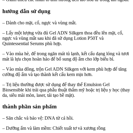
hướng dẫn sử dụng
– Dành cho mặt, cổ, ngực và vùng mắt.
– Lấy một lượng vừa đủ Gel ADN Silkgen thoa đều lên mặt, cổ,
ngực và vùng mắt sau khi đã sử dụng Lotion P50T và
Quintessential Serums phù hợp.
– Vào mùa hè, để trong ngăn mát tủ lạnh, kết cấu dạng lỏng và tươi
mát là lựa chọn hoàn hảo để bổ sung độ ẩm cho lớp biểu bì.
– Vào mùa đông, trộn Gel ADN Silkgen với kem phù hợp để tăng
cường độ ẩm và tạo thành kết cấu kem mịn hơn.
– Trị liệu thường được sử dụng để thay thế Emulsion Gel
Biosensible khi trải qua phẫu thuật thẩm mỹ hoặc trị liệu y học (thay
da, siêu mài mòn, laser, tái tạo bề mặt).
thành phần sản phẩm
– Săn chắc và bảo vệ:
DNA từ cá hồi.
– Dưỡng ẩm và làm mềm:
Chiết xuất tơ và xương rồng