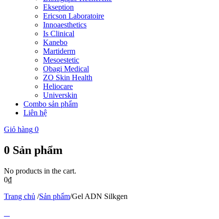
Ekseption
Ericson Laboratoire
Innoaesthetics
Is Clinical
Kanebo
Martiderm
Mesoestetic
Obagi Medical
ZO Skin Health
Heliocare
Universkin
Combo sản phẩm
Liên hệ
Giỏ hàng
0
0
Sản phẩm
No products in the cart.
0
₫
Trang chủ
/
Sản phẩm
/
Gel ADN Silkgen