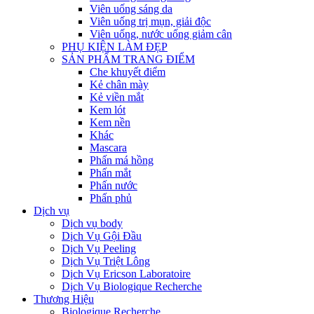
Viên uống sáng da
Viên uống trị mụn, giải độc
Viên uống, nước uống giảm cân
PHỤ KIỆN LÀM ĐẸP
SẢN PHẨM TRANG ĐIỂM
Che khuyết điểm
Kẻ chân mày
Kẻ viền mắt
Kem lót
Kem nền
Khác
Mascara
Phấn má hồng
Phấn mắt
Phấn nước
Phấn phủ
Dịch vụ
Dịch vụ body
Dịch Vụ Gội Đầu
Dịch Vụ Peeling
Dịch Vụ Triệt Lông
Dịch Vụ Ericson Laboratoire
Dịch Vụ Biologique Recherche
Thương Hiệu
Biologique Recherche