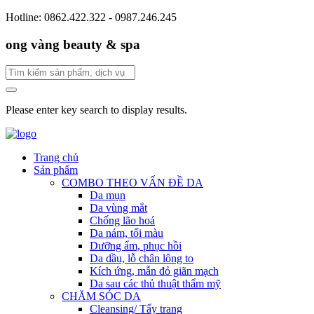
Hotline: 0862.422.322 - 0987.246.245
ong vàng beauty & spa
Please enter key search to display results.
Trang chủ
Sản phẩm
COMBO THEO VẤN ĐỀ DA
Da mụn
Da vùng mắt
Chống lão hoá
Da nám, tối màu
Dưỡng ẩm, phục hồi
Da dầu, lỗ chân lông to
Kích ứng, mẫn đỏ giãn mạch
Da sau các thủ thuật thẩm mỹ
CHĂM SÓC DA
Cleansing/ Tẩy trang