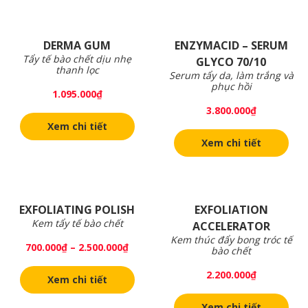
DERMA GUM
ENZYMACID – SERUM
Tẩy tế bào chết dịu nhẹ
GLYCO 70/10
thanh lọc
Serum tẩy da, làm trắng và
phục hồi
1.095.000
₫
3.800.000
₫
Xem chi tiết
Xem chi tiết
EXFOLIATING POLISH
EXFOLIATION
Kem tẩy tế bào chết
ACCELERATOR
Kem thúc đẩy bong tróc tế
700.000
₫
–
2.500.000
₫
bào chết
2.200.000
₫
Xem chi tiết
Xem chi tiết