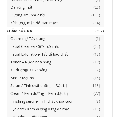
Da vùng mắt
20
Dưỡng ẩm, phục hồi
153
Kích ứng, mẫn đỏ giãn mạch
34
CHĂM SÓC DA
302
Cleansing/ Tẩy trang
6
Facial Cleanser/ Sữa rửa mặt
25
Facial Exfoliation/ Tẩy tế bào chết
13
Toner – Nước hoa hồng
17
Xịt dưỡng/ Xịt khoáng
2
Mask/ Mặt nạ
16
Serum/ Tinh chất dưỡng – Đặc trị
113
Cream/ Kem dưỡng – Kem đặc trị
77
Finishing serum/ Tinh chất khóa cuối
8
Eye care/ Kem dưỡng vùng da mắt
15
Lip Balm/ Dưỡng môi
5