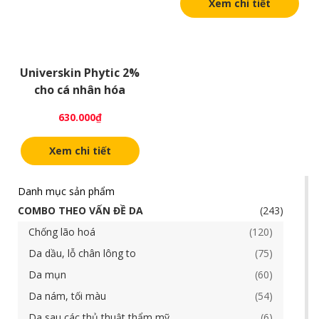
Xem chi tiết
Universkin Phytic 2%
cho cá nhân hóa
630.000
₫
Xem chi tiết
Danh mục sản phẩm
COMBO THEO VẤN ĐỀ DA
243
Chống lão hoá
120
Da dầu, lỗ chân lông to
75
Da mụn
60
Da nám, tối màu
54
Da sau các thủ thuật thẩm mỹ
6