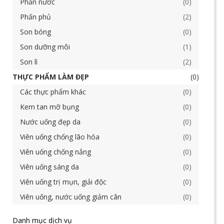
Phấn nước
0
Phấn phủ
2
Son bóng
0
Son dưỡng môi
1
Son lì
2
THỰC PHẨM LÀM ĐẸP
0
Các thực phẩm khác
0
Kem tan mỡ bụng
0
Nước uống đẹp da
0
Viên uống chống lão hóa
0
Viên uống chống nắng
0
Viên uống sáng da
0
Viên uống trị mụn, giải độc
0
Viên uống, nước uống giảm cân
0
Danh mục dịch vụ