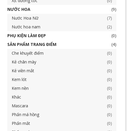
Xịt dưỡng tóc
0
NƯỚC HOA
9
Nước Hoa Nữ
7
Nước hoa nam
2
PHỤ KIỆN LÀM ĐẸP
0
SẢN PHẨM TRANG ĐIỂM
4
Che khuyết điểm
0
Kẻ chân mày
0
Kẻ viền mắt
0
Kem lót
0
Kem nền
0
Khác
0
Mascara
0
Phấn má hồng
0
Phấn mắt
0