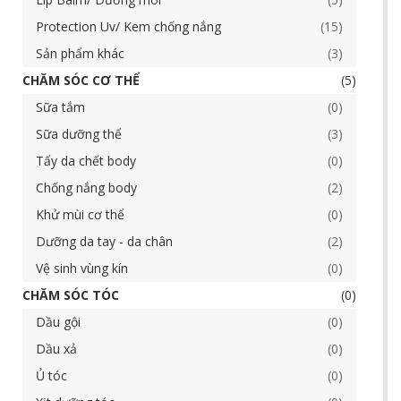
Protection Uv/ Kem chống nắng
15
Sản phẩm khác
3
CHĂM SÓC CƠ THỂ
5
Sữa tắm
0
Sữa dưỡng thể
3
Tẩy da chết body
0
Chống nắng body
2
Khử mùi cơ thể
0
Dưỡng da tay - da chân
2
Vệ sinh vùng kín
0
CHĂM SÓC TÓC
0
Dầu gội
0
Dầu xả
0
Ủ tóc
0