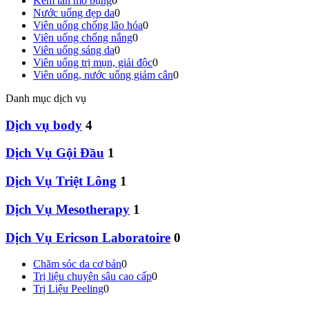
Kem tan mỡ bụng
0
Nước uống đẹp da
0
Viên uống chống lão hóa
0
Viên uống chống nắng
0
Viên uống sáng da
0
Viên uống trị mụn, giải độc
0
Viên uống, nước uống giảm cân
0
Danh mục dịch vụ
Dịch vụ body
4
Dịch Vụ Gội Đầu
1
Dịch Vụ Triệt Lông
1
Dịch Vụ Mesotherapy
1
Dịch Vụ Ericson Laboratoire
0
Chăm sóc da cơ bản
0
Trị liệu chuyên sâu cao cấp
0
Trị Liệu Peeling
0