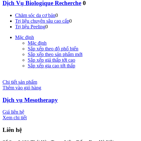
Dịch Vụ Biologique Recherche
0
Chăm sóc da cơ bản
0
Trị liệu chuyên sâu cao cấp
0
Trị liệu Peeling
0
Mặc định
Mặc định
Sắp xếp theo độ phổ biến
Sắp xếp theo sản phẩm mới
Sắp xếp giá thấp tới cao
Sắp xếp gia cao tới thấp
Chi tiết sản phẩm
Thêm vào giỏ hàng
Dịch vụ Mesotherapy
Giá liên hệ
Xem chi tiết
Liên hệ