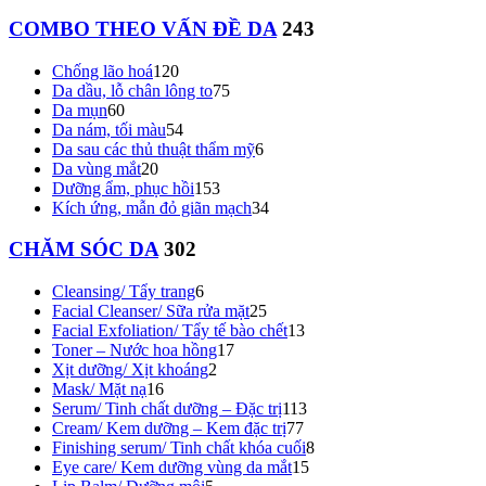
COMBO THEO VẤN ĐỀ DA
243
Chống lão hoá
120
Da dầu, lỗ chân lông to
75
Da mụn
60
Da nám, tối màu
54
Da sau các thủ thuật thẩm mỹ
6
Da vùng mắt
20
Dưỡng ẩm, phục hồi
153
Kích ứng, mẫn đỏ giãn mạch
34
CHĂM SÓC DA
302
Cleansing/ Tẩy trang
6
Facial Cleanser/ Sữa rửa mặt
25
Facial Exfoliation/ Tẩy tế bào chết
13
Toner – Nước hoa hồng
17
Xịt dưỡng/ Xịt khoáng
2
Mask/ Mặt nạ
16
Serum/ Tinh chất dưỡng – Đặc trị
113
Cream/ Kem dưỡng – Kem đặc trị
77
Finishing serum/ Tinh chất khóa cuối
8
Eye care/ Kem dưỡng vùng da mắt
15