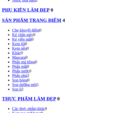
Nước hoa nam
2
PHỤ KIỆN LÀM ĐẸP
0
SẢN PHẨM TRANG ĐIỂM
4
Che khuyết điểm
0
Kẻ chân mày
0
Kẻ viền mắt
0
Kem lót
0
Kem nền
0
Khác
0
Mascara
0
Phấn má hồng
0
Phấn mắt
0
Phấn nước
0
Phấn phủ
2
Son bóng
0
Son dưỡng môi
1
Son lì
2
THỰC PHẨM LÀM ĐẸP
0
Các thực phẩm khác
0