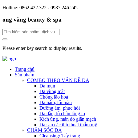
Hotline: 0862.422.322 - 0987.246.245
ong vàng beauty & spa
Please enter key search to display results.
Trang chủ
Sản phẩm
COMBO THEO VẤN ĐỀ DA
Da mụn
Da vùng mắt
Chống lão hoá
Da nám, tối màu
Dưỡng ẩm, phục hồi
Da dầu, lỗ chân lông to
Kích ứng, mẫn đỏ giãn mạch
Da sau các thủ thuật thẩm mỹ
CHĂM SÓC DA
Cleansing/ Tẩy trang