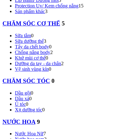
Lip Balm/ Dưỡng môi
5
Protection Uv/ Kem chống nắng
15
Sản phẩm khác
3
CHĂM SÓC CƠ THỂ
5
Sữa tắm
0
Sữa dưỡng thể
3
Tẩy da chết body
0
Chống nắng body
2
Khử mùi cơ thể
0
Dưỡng da tay - da chân
2
Vệ sinh vùng kín
0
CHĂM SÓC TÓC
0
Dầu gội
0
Dầu xả
0
Ủ tóc
0
Xịt dưỡng tóc
0
NƯỚC HOA
9
Nước Hoa Nữ
7