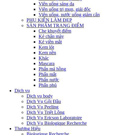
Viên uống sáng da
Viên uống trị mụn, giải độc
Viên uống, nước uống giảm cân
PHỤ KIỆN LÀM ĐẸP
SẢN PHẨM TRANG ĐIỂM
Che khuyết điểm
Kẻ chân mày
Kẻ viền mắt
Kem lót
Kem nền
Khác
Mascara
Phấn má hồng
Phấn mắt
Phấn nước
Phấn phủ
Dịch vụ
Dịch vụ body
Dịch Vụ Gội Đầu
Dịch Vụ Peeling
Dịch Vụ Triệt Lông
Dịch Vụ Ericson Laboratoire
Dịch Vụ Biologique Recherche
Thương Hiệu
Biologique Recherche