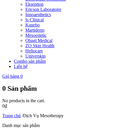
Ekseption
Ericson Laboratoire
Innoaesthetics
Is Clinical
Kanebo
Martiderm
Mesoestetic
Obagi Medical
ZO Skin Health
Heliocare
Universkin
Combo sản phẩm
Liên hệ
Giỏ hàng
0
0
Sản phẩm
No products in the cart.
0
₫
Trang chủ
/
Dịch Vụ Mesotherapy
Danh mục sản phẩm