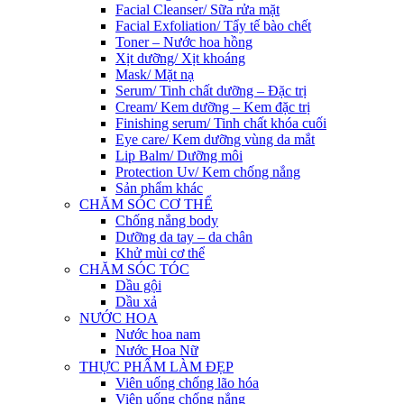
Facial Cleanser/ Sữa rửa mặt
Facial Exfoliation/ Tẩy tế bào chết
Toner – Nước hoa hồng
Xịt dưỡng/ Xịt khoáng
Mask/ Mặt nạ
Serum/ Tinh chất dưỡng – Đặc trị
Cream/ Kem dưỡng – Kem đặc trị
Finishing serum/ Tinh chất khóa cuối
Eye care/ Kem dưỡng vùng da mắt
Lip Balm/ Dưỡng môi
Protection Uv/ Kem chống nắng
Sản phẩm khác
CHĂM SÓC CƠ THỂ
Chống nắng body
Dưỡng da tay – da chân
Khử mùi cơ thể
CHĂM SÓC TÓC
Dầu gội
Dầu xả
NƯỚC HOA
Nước hoa nam
Nước Hoa Nữ
THỰC PHẨM LÀM ĐẸP
Viên uống chống lão hóa
Viên uống chống nắng