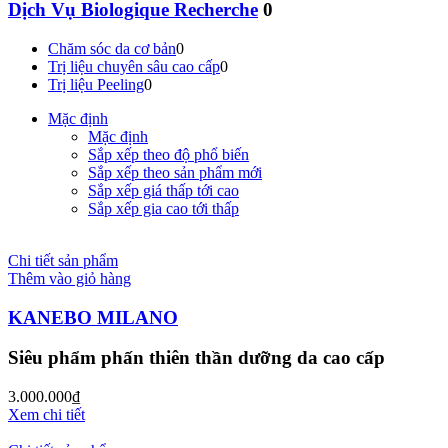
Dịch Vụ Biologique Recherche
0
Chăm sóc da cơ bản
0
Trị liệu chuyên sâu cao cấp
0
Trị liệu Peeling
0
Mặc định
Mặc định
Sắp xếp theo độ phổ biến
Sắp xếp theo sản phẩm mới
Sắp xếp giá thấp tới cao
Sắp xếp gia cao tới thấp
Chi tiết sản phẩm
Thêm vào giỏ hàng
KANEBO MILANO
Siêu phẩm phấn thiên thần dưỡng da cao cấp
3.000.000
₫
Xem chi tiết