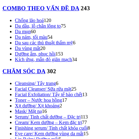
COMBO THEO VẤN ĐỀ DA
243
Chống lão hoá
120
Da dầu, lỗ chân lông to
75
Da mụn
60
Da nám, tối màu
54
Da sau các thủ thuật thẩm mỹ
6
Da vùng mắt
20
Dưỡng ẩm, phục hồi
153
Kích ứng, mẫn đỏ giãn mạch
34
CHĂM SÓC DA
302
Cleansing/ Tẩy trang
6
Facial Cleanser/ Sữa rửa mặt
25
Facial Exfoliation/ Tẩy tế bào chết
13
Toner – Nước hoa hồng
17
Xịt dưỡng/ Xịt khoáng
2
Mask/ Mặt nạ
16
Serum/ Tinh chất dưỡng – Đặc trị
113
Cream/ Kem dưỡng – Kem đặc trị
77
Finishing serum/ Tinh chất khóa cuối
8
Eye care/ Kem dưỡng vùng da mắt
15