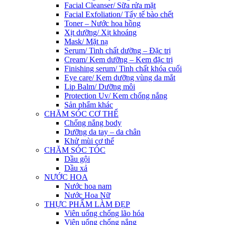
Facial Cleanser/ Sữa rửa mặt
Facial Exfoliation/ Tẩy tế bào chết
Toner – Nước hoa hồng
Xịt dưỡng/ Xịt khoáng
Mask/ Mặt nạ
Serum/ Tinh chất dưỡng – Đặc trị
Cream/ Kem dưỡng – Kem đặc trị
Finishing serum/ Tinh chất khóa cuối
Eye care/ Kem dưỡng vùng da mắt
Lip Balm/ Dưỡng môi
Protection Uv/ Kem chống nắng
Sản phẩm khác
CHĂM SÓC CƠ THỂ
Chống nắng body
Dưỡng da tay – da chân
Khử mùi cơ thể
CHĂM SÓC TÓC
Dầu gội
Dầu xả
NƯỚC HOA
Nước hoa nam
Nước Hoa Nữ
THỰC PHẨM LÀM ĐẸP
Viên uống chống lão hóa
Viên uống chống nắng