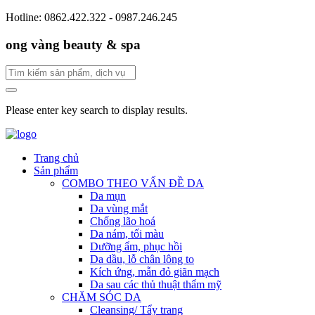
Hotline: 0862.422.322 - 0987.246.245
ong vàng beauty & spa
Please enter key search to display results.
Trang chủ
Sản phẩm
COMBO THEO VẤN ĐỀ DA
Da mụn
Da vùng mắt
Chống lão hoá
Da nám, tối màu
Dưỡng ẩm, phục hồi
Da dầu, lỗ chân lông to
Kích ứng, mẫn đỏ giãn mạch
Da sau các thủ thuật thẩm mỹ
CHĂM SÓC DA
Cleansing/ Tẩy trang