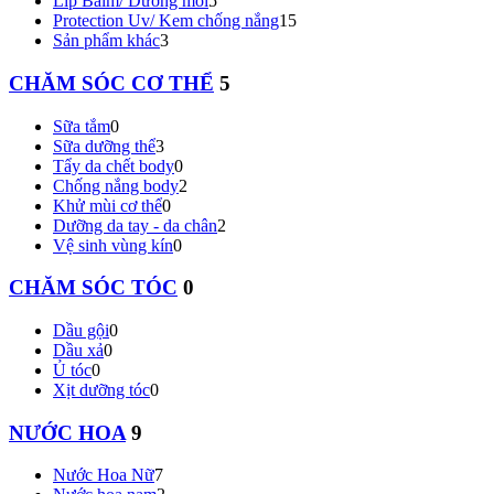
Lip Balm/ Dưỡng môi
5
Protection Uv/ Kem chống nắng
15
Sản phẩm khác
3
CHĂM SÓC CƠ THỂ
5
Sữa tắm
0
Sữa dưỡng thể
3
Tẩy da chết body
0
Chống nắng body
2
Khử mùi cơ thể
0
Dưỡng da tay - da chân
2
Vệ sinh vùng kín
0
CHĂM SÓC TÓC
0
Dầu gội
0
Dầu xả
0
Ủ tóc
0
Xịt dưỡng tóc
0
NƯỚC HOA
9
Nước Hoa Nữ
7