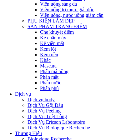
Viên uống sáng da
Viên uống trị mụn, giải độc
Viên uống, nước uống giảm cân
PHỤ KIỆN LÀM ĐẸP
SẢN PHẨM TRANG ĐIỂM
Che khuyết điểm
Kẻ chân mày
Kẻ viền mắt
Kem lót
Kem nền
Khác
Mascara
Phấn má hồng
Phấn mắt
Phấn nước
Phấn phủ
Dịch vụ
Dịch vụ body
Dịch Vụ Gội Đầu
Dịch Vụ Peeling
Dịch Vụ Triệt Lông
Dịch Vụ Ericson Laboratoire
Dịch Vụ Biologique Recherche
Thương Hiệu
Biologique Recherche