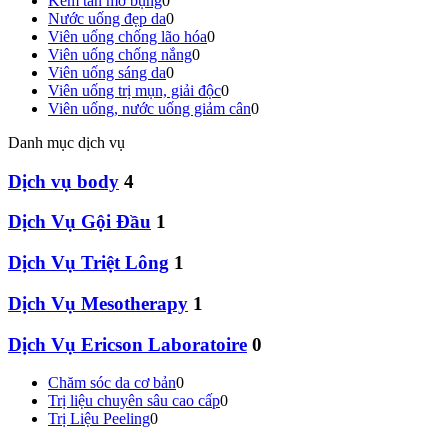
Kem tan mỡ bụng
0
Nước uống đẹp da
0
Viên uống chống lão hóa
0
Viên uống chống nắng
0
Viên uống sáng da
0
Viên uống trị mụn, giải độc
0
Viên uống, nước uống giảm cân
0
Danh mục dịch vụ
Dịch vụ body
4
Dịch Vụ Gội Đầu
1
Dịch Vụ Triệt Lông
1
Dịch Vụ Mesotherapy
1
Dịch Vụ Ericson Laboratoire
0
Chăm sóc da cơ bản
0
Trị liệu chuyên sâu cao cấp
0
Trị Liệu Peeling
0