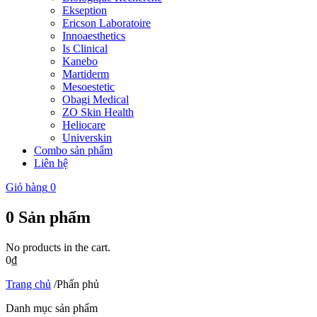
Ekseption
Ericson Laboratoire
Innoaesthetics
Is Clinical
Kanebo
Martiderm
Mesoestetic
Obagi Medical
ZO Skin Health
Heliocare
Universkin
Combo sản phẩm
Liên hệ
Giỏ hàng
0
0
Sản phẩm
No products in the cart.
0
₫
Trang chủ
/
Phấn phủ
Danh mục sản phẩm