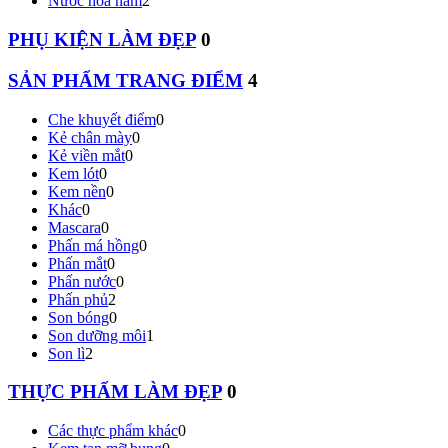
Nước hoa nam
2
PHỤ KIỆN LÀM ĐẸP
0
SẢN PHẨM TRANG ĐIỂM
4
Che khuyết điểm
0
Kẻ chân mày
0
Kẻ viền mắt
0
Kem lót
0
Kem nền
0
Khác
0
Mascara
0
Phấn má hồng
0
Phấn mắt
0
Phấn nước
0
Phấn phủ
2
Son bóng
0
Son dưỡng môi
1
Son lì
2
THỰC PHẨM LÀM ĐẸP
0
Các thực phẩm khác
0