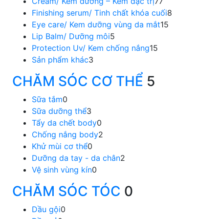
Cream/ Kem dưỡng – Kem đặc trị
77
Finishing serum/ Tinh chất khóa cuối
8
Eye care/ Kem dưỡng vùng da mắt
15
Lip Balm/ Dưỡng môi
5
Protection Uv/ Kem chống nắng
15
Sản phẩm khác
3
CHĂM SÓC CƠ THỂ
5
Sữa tắm
0
Sữa dưỡng thể
3
Tẩy da chết body
0
Chống nắng body
2
Khử mùi cơ thể
0
Dưỡng da tay - da chân
2
Vệ sinh vùng kín
0
CHĂM SÓC TÓC
0
Dầu gội
0