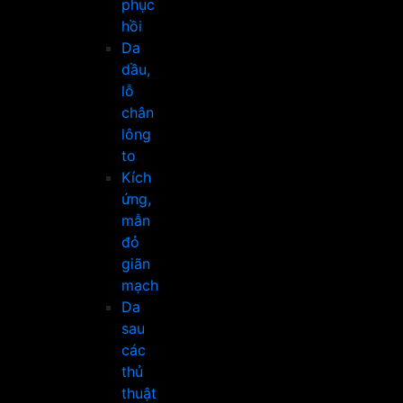
phục
hồi
Da
dầu,
lỗ
chân
lông
to
Kích
ứng,
mẫn
đỏ
giãn
mạch
Da
sau
các
thủ
thuật