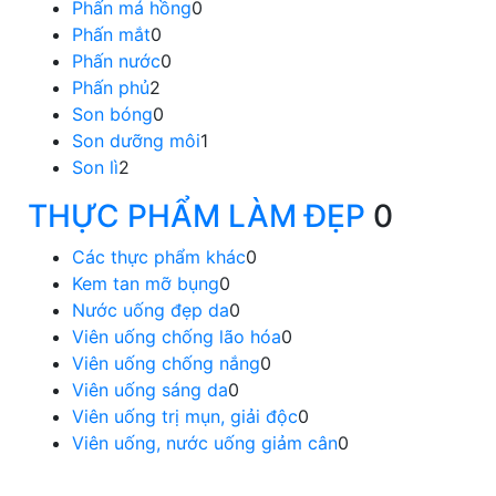
Phấn má hồng
0
Phấn mắt
0
Phấn nước
0
Phấn phủ
2
Son bóng
0
Son dưỡng môi
1
Son lì
2
THỰC PHẨM LÀM ĐẸP
0
Các thực phẩm khác
0
Kem tan mỡ bụng
0
Nước uống đẹp da
0
Viên uống chống lão hóa
0
Viên uống chống nắng
0
Viên uống sáng da
0
Viên uống trị mụn, giải độc
0
Viên uống, nước uống giảm cân
0