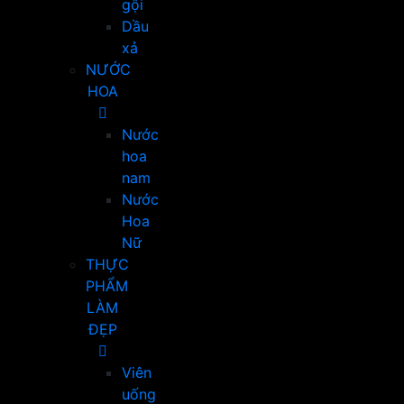
gội
Dầu
xả
NƯỚC
HOA
Nước
hoa
nam
Nước
Hoa
Nữ
THỰC
PHẨM
LÀM
ĐẸP
Viên
uống