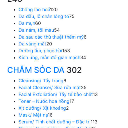
Chống lão hoá
120
Da dầu, lỗ chân lông to
75
Da mụn
60
Da nám, tối màu
54
Da sau các thủ thuật thẩm mỹ
6
Da vùng mắt
20
Dưỡng ẩm, phục hồi
153
Kích ứng, mẫn đỏ giãn mạch
34
CHĂM SÓC DA
302
Cleansing/ Tẩy trang
6
Facial Cleanser/ Sữa rửa mặt
25
Facial Exfoliation/ Tẩy tế bào chết
13
Toner – Nước hoa hồng
17
Xịt dưỡng/ Xịt khoáng
2
Mask/ Mặt nạ
16
Serum/ Tinh chất dưỡng – Đặc trị
113