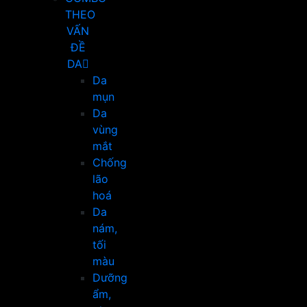
THEO
VẤN
ĐỀ
DA
Da
mụn
Da
vùng
mắt
Chống
lão
hoá
Da
nám,
tối
màu
Dưỡng
ẩm,