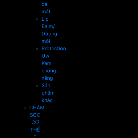
da
mắt
Lip
Balm/
Dưỡng
môi
Protection
Uv/
Kem
chống
nắng
Sản
phẩm
khác
CHĂM
SÓC
CƠ
THỂ