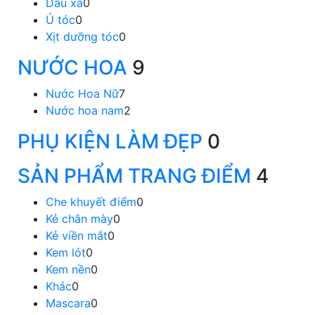
Dầu xả
0
Ủ tóc
0
Xịt dưỡng tóc
0
NƯỚC HOA
9
Nước Hoa Nữ
7
Nước hoa nam
2
PHỤ KIỆN LÀM ĐẸP
0
SẢN PHẨM TRANG ĐIỂM
4
Che khuyết điểm
0
Kẻ chân mày
0
Kẻ viền mắt
0
Kem lót
0
Kem nền
0
Khác
0
Mascara
0