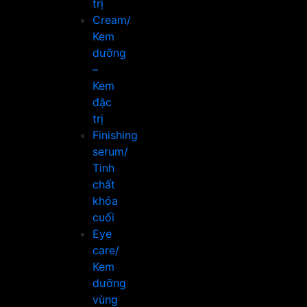
trị
Cream/
Kem
dưỡng
–
Kem
đặc
trị
Finishing
serum/
Tinh
chất
khóa
cuối
Eye
care/
Kem
dưỡng
vùng