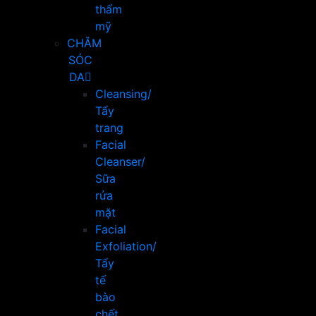
thẩm
mỹ
CHĂM
SÓC
DA
Cleansing/
Tẩy
trang
Facial
Cleanser/
Sữa
rửa
mặt
Facial
Exfoliation/
Tẩy
tế
bào
chết