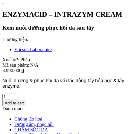
ENZYMACID – INTRAZYM CREAM
Kem nuôi dưỡng phục hồi da sau tẩy
Thương hiệu:
Ericson Laboratoire
Xuất xứ:
Pháp
Mã sản phẩm:
N/A
3.990.000
₫
Nuôi dưỡng & phục hồi da với tác động tẩy hóa học & tẩy
enzyme.
Add to cart
Danh mục:
Chống lão hoá
Dưỡng ẩm, phục hồi
CHĂM SÓC DA