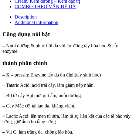
Cream/ Kem dưỡng – Kem đặc trị
COMBO THEO VẤN ĐỀ DA
Description
Additional information
Công dụng nổi bật
– Nuôi dưỡng & phục hồi da với tác động tẩy hóa học & tẩy
enzyme.
thành phần chính
– X – pressin: Enzyme tẩy da ổn định(tẩy sinh học)
– Tataric Acid: acid trái cây, làm giảm nếp nhăn.
– Bơ từ cây Hạt mỡ: giữ ẩm, nuôi dưỡng.
– Cây Mắc cỡ: tái tạo da, kháng viêm.
– Lactic Acid: lên men từ sữa, làm rã sự liên kết của các tế bào vảy
sừng, giữ ẩm cho tầng sừng
– Vit C: làm trắng da, chống lão hóa.