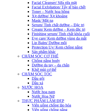
Facial Cleanser/ Sữa rửa mặt
Facial Exfoliation/ Tẩy tế bào chết
Toner – Nước hoa hồng
Xịt dưỡng/ Xịt khoáng
Mask/ Mặt nạ
Serum/ Tinh chất dưỡng – Đặc trị
Cream/ Kem dưỡng – Kem đặc trị
Finishing serum/ Tinh chất khóa cuối
Eye care/ Kem dưỡng vùng da mắt
Lip Balm/ Dưỡng môi
Protection Uv/ Kem chống nắng
Sản phẩm khác
CHĂM SÓC CƠ THỂ
Chống nắng body
Dưỡng da tay – da chân
Khử mùi cơ thể
CHĂM SÓC TÓC
Dầu gội
Dầu xả
NƯỚC HOA
Nước hoa nam
Nước Hoa Nữ
THỰC PHẨM LÀM ĐẸP
Viên uống chống lão hóa
Viên uống chống nắng