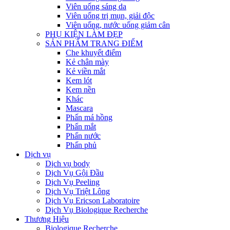
Viên uống sáng da
Viên uống trị mụn, giải độc
Viên uống, nước uống giảm cân
PHỤ KIỆN LÀM ĐẸP
SẢN PHẨM TRANG ĐIỂM
Che khuyết điểm
Kẻ chân mày
Kẻ viền mắt
Kem lót
Kem nền
Khác
Mascara
Phấn má hồng
Phấn mắt
Phấn nước
Phấn phủ
Dịch vụ
Dịch vụ body
Dịch Vụ Gội Đầu
Dịch Vụ Peeling
Dịch Vụ Triệt Lông
Dịch Vụ Ericson Laboratoire
Dịch Vụ Biologique Recherche
Thương Hiệu
Biologique Recherche