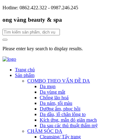
Hotline: 0862.422.322 - 0987.246.245
ong vàng beauty & spa
Please enter key search to display results.
Trang chủ
Sản phẩm
COMBO THEO VẤN ĐỀ DA
Da mụn
Da vùng mắt
Chống lão hoá
Da nám, tối màu
Dưỡng ẩm, phục hồi
Da dầu, lỗ chân lông to
Kích ứng, mẫn đỏ giãn mạch
Da sau các thủ thuật thẩm mỹ
CHĂM SÓC DA
Cleansing/ Tẩy trang