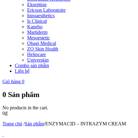
Ekseption
Ericson Laboratoire
Innoaesthetics
Is Clinical
Kanebo
Martiderm
Mesoestetic
Obagi Medical
ZO Skin Health
Heliocare
Universkin
Combo sản phẩm
Liên hệ
Giỏ hàng
0
0
Sản phẩm
No products in the cart.
0
₫
Trang chủ
/
Sản phẩm
/
ENZYMACID – INTRAZYM CREAM