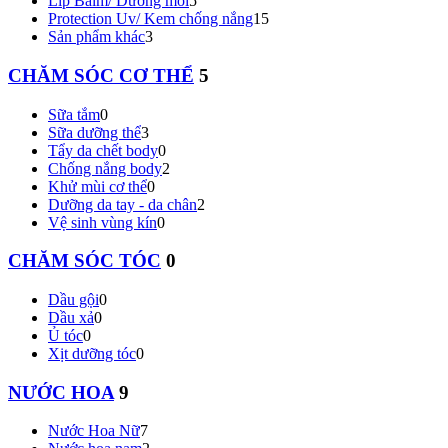
Lip Balm/ Dưỡng môi
5
Protection Uv/ Kem chống nắng
15
Sản phẩm khác
3
CHĂM SÓC CƠ THỂ
5
Sữa tắm
0
Sữa dưỡng thể
3
Tẩy da chết body
0
Chống nắng body
2
Khử mùi cơ thể
0
Dưỡng da tay - da chân
2
Vệ sinh vùng kín
0
CHĂM SÓC TÓC
0
Dầu gội
0
Dầu xả
0
Ủ tóc
0
Xịt dưỡng tóc
0
NƯỚC HOA
9
Nước Hoa Nữ
7