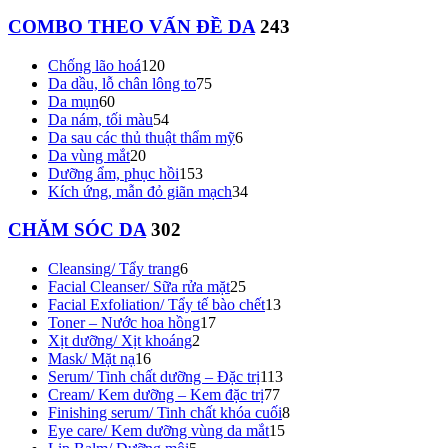
COMBO THEO VẤN ĐỀ DA
243
Chống lão hoá
120
Da dầu, lỗ chân lông to
75
Da mụn
60
Da nám, tối màu
54
Da sau các thủ thuật thẩm mỹ
6
Da vùng mắt
20
Dưỡng ẩm, phục hồi
153
Kích ứng, mẫn đỏ giãn mạch
34
CHĂM SÓC DA
302
Cleansing/ Tẩy trang
6
Facial Cleanser/ Sữa rửa mặt
25
Facial Exfoliation/ Tẩy tế bào chết
13
Toner – Nước hoa hồng
17
Xịt dưỡng/ Xịt khoáng
2
Mask/ Mặt nạ
16
Serum/ Tinh chất dưỡng – Đặc trị
113
Cream/ Kem dưỡng – Kem đặc trị
77
Finishing serum/ Tinh chất khóa cuối
8
Eye care/ Kem dưỡng vùng da mắt
15