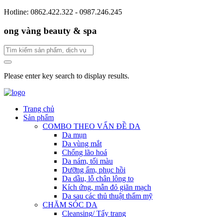
Hotline: 0862.422.322 - 0987.246.245
ong vàng beauty & spa
Please enter key search to display results.
Trang chủ
Sản phẩm
COMBO THEO VẤN ĐỀ DA
Da mụn
Da vùng mắt
Chống lão hoá
Da nám, tối màu
Dưỡng ẩm, phục hồi
Da dầu, lỗ chân lông to
Kích ứng, mẫn đỏ giãn mạch
Da sau các thủ thuật thẩm mỹ
CHĂM SÓC DA
Cleansing/ Tẩy trang