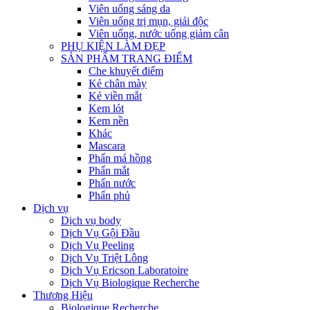
Viên uống sáng da
Viên uống trị mụn, giải độc
Viên uống, nước uống giảm cân
PHỤ KIỆN LÀM ĐẸP
SẢN PHẨM TRANG ĐIỂM
Che khuyết điểm
Kẻ chân mày
Kẻ viền mắt
Kem lót
Kem nền
Khác
Mascara
Phấn má hồng
Phấn mắt
Phấn nước
Phấn phủ
Dịch vụ
Dịch vụ body
Dịch Vụ Gội Đầu
Dịch Vụ Peeling
Dịch Vụ Triệt Lông
Dịch Vụ Ericson Laboratoire
Dịch Vụ Biologique Recherche
Thương Hiệu
Biologique Recherche