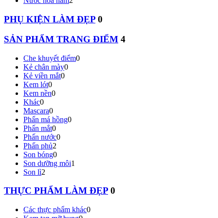
Nước hoa nam
2
PHỤ KIỆN LÀM ĐẸP
0
SẢN PHẨM TRANG ĐIỂM
4
Che khuyết điểm
0
Kẻ chân mày
0
Kẻ viền mắt
0
Kem lót
0
Kem nền
0
Khác
0
Mascara
0
Phấn má hồng
0
Phấn mắt
0
Phấn nước
0
Phấn phủ
2
Son bóng
0
Son dưỡng môi
1
Son lì
2
THỰC PHẨM LÀM ĐẸP
0
Các thực phẩm khác
0