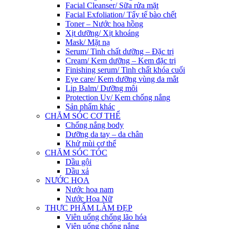
Facial Cleanser/ Sữa rửa mặt
Facial Exfoliation/ Tẩy tế bào chết
Toner – Nước hoa hồng
Xịt dưỡng/ Xịt khoáng
Mask/ Mặt nạ
Serum/ Tinh chất dưỡng – Đặc trị
Cream/ Kem dưỡng – Kem đặc trị
Finishing serum/ Tinh chất khóa cuối
Eye care/ Kem dưỡng vùng da mắt
Lip Balm/ Dưỡng môi
Protection Uv/ Kem chống nắng
Sản phẩm khác
CHĂM SÓC CƠ THỂ
Chống nắng body
Dưỡng da tay – da chân
Khử mùi cơ thể
CHĂM SÓC TÓC
Dầu gội
Dầu xả
NƯỚC HOA
Nước hoa nam
Nước Hoa Nữ
THỰC PHẨM LÀM ĐẸP
Viên uống chống lão hóa
Viên uống chống nắng