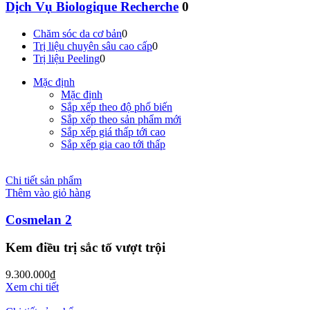
Dịch Vụ Biologique Recherche
0
Chăm sóc da cơ bản
0
Trị liệu chuyên sâu cao cấp
0
Trị liệu Peeling
0
Mặc định
Mặc định
Sắp xếp theo độ phổ biến
Sắp xếp theo sản phẩm mới
Sắp xếp giá thấp tới cao
Sắp xếp gia cao tới thấp
Chi tiết sản phẩm
Thêm vào giỏ hàng
Cosmelan 2
Kem điều trị sắc tố vượt trội
9.300.000
₫
Xem chi tiết