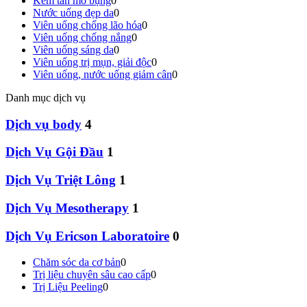
Kem tan mỡ bụng
0
Nước uống đẹp da
0
Viên uống chống lão hóa
0
Viên uống chống nắng
0
Viên uống sáng da
0
Viên uống trị mụn, giải độc
0
Viên uống, nước uống giảm cân
0
Danh mục dịch vụ
Dịch vụ body
4
Dịch Vụ Gội Đầu
1
Dịch Vụ Triệt Lông
1
Dịch Vụ Mesotherapy
1
Dịch Vụ Ericson Laboratoire
0
Chăm sóc da cơ bản
0
Trị liệu chuyên sâu cao cấp
0
Trị Liệu Peeling
0