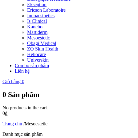
Ekseption
Ericson Laboratoire
Innoaesthetics
Is Clinical
Kanebo
Martiderm
Mesoestetic
Obagi Medical
ZO Skin Health
Heliocare
Universkin
Combo sản phẩm
Liên hệ
Giỏ hàng
0
0
Sản phẩm
No products in the cart.
0
₫
Trang chủ
/
Mesoestetic
Danh mục sản phẩm