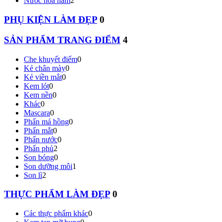
Nước hoa nam
2
PHỤ KIỆN LÀM ĐẸP
0
SẢN PHẨM TRANG ĐIỂM
4
Che khuyết điểm
0
Kẻ chân mày
0
Kẻ viền mắt
0
Kem lót
0
Kem nền
0
Khác
0
Mascara
0
Phấn má hồng
0
Phấn mắt
0
Phấn nước
0
Phấn phủ
2
Son bóng
0
Son dưỡng môi
1
Son lì
2
THỰC PHẨM LÀM ĐẸP
0
Các thực phẩm khác
0