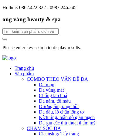
Hotline: 0862.422.322 - 0987.246.245
ong vàng beauty & spa
Please enter key search to display results.
Trang chủ
Sản phẩm
COMBO THEO VẤN ĐỀ DA
Da mụn
Da vùng mắt
Chống lão hoá
Da nám, tối màu
Dưỡng ẩm, phục hồi
Da dầu, lỗ chân lông to
Kích ứng, mẫn đỏ giãn mạch
Da sau các thủ thuật thẩm mỹ
CHĂM SÓC DA
Cleansing/ Tẩy trang