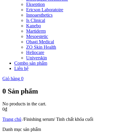
Ekseption
Ericson Laboratoire
Innoaesthetics
Is Clinical
Kanebo
Martiderm
Mesoestetic
Obagi Medical
ZO Skin Health
Heliocare
Universkin
Combo sản phẩm
Liên hệ
Giỏ hàng
0
0
Sản phẩm
No products in the cart.
0
₫
Trang chủ
/
Finishing serum/ Tinh chất khóa cuối
Danh mục sản phẩm