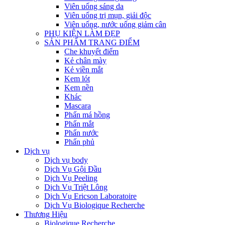
Viên uống sáng da
Viên uống trị mụn, giải độc
Viên uống, nước uống giảm cân
PHỤ KIỆN LÀM ĐẸP
SẢN PHẨM TRANG ĐIỂM
Che khuyết điểm
Kẻ chân mày
Kẻ viền mắt
Kem lót
Kem nền
Khác
Mascara
Phấn má hồng
Phấn mắt
Phấn nước
Phấn phủ
Dịch vụ
Dịch vụ body
Dịch Vụ Gội Đầu
Dịch Vụ Peeling
Dịch Vụ Triệt Lông
Dịch Vụ Ericson Laboratoire
Dịch Vụ Biologique Recherche
Thương Hiệu
Biologique Recherche