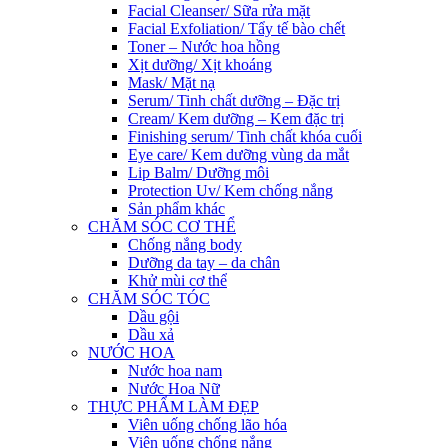
Facial Cleanser/ Sữa rửa mặt
Facial Exfoliation/ Tẩy tế bào chết
Toner – Nước hoa hồng
Xịt dưỡng/ Xịt khoáng
Mask/ Mặt nạ
Serum/ Tinh chất dưỡng – Đặc trị
Cream/ Kem dưỡng – Kem đặc trị
Finishing serum/ Tinh chất khóa cuối
Eye care/ Kem dưỡng vùng da mắt
Lip Balm/ Dưỡng môi
Protection Uv/ Kem chống nắng
Sản phẩm khác
CHĂM SÓC CƠ THỂ
Chống nắng body
Dưỡng da tay – da chân
Khử mùi cơ thể
CHĂM SÓC TÓC
Dầu gội
Dầu xả
NƯỚC HOA
Nước hoa nam
Nước Hoa Nữ
THỰC PHẨM LÀM ĐẸP
Viên uống chống lão hóa
Viên uống chống nắng