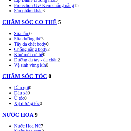
Lip Balm/ Dưỡng môi
5
Protection Uv/ Kem chống nắng
15
Sản phẩm khác
3
CHĂM SÓC CƠ THỂ
5
Sữa tắm
0
Sữa dưỡng thể
3
Tẩy da chết body
0
Chống nắng body
2
Khử mùi cơ thể
0
Dưỡng da tay - da chân
2
Vệ sinh vùng kín
0
CHĂM SÓC TÓC
0
Dầu gội
0
Dầu xả
0
Ủ tóc
0
Xịt dưỡng tóc
0
NƯỚC HOA
9
Nước Hoa Nữ
7