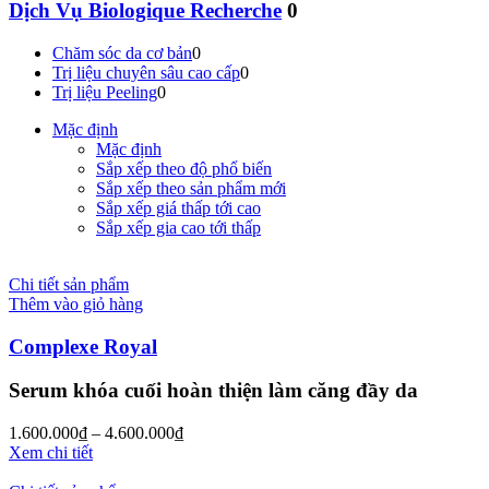
Dịch Vụ Biologique Recherche
0
Chăm sóc da cơ bản
0
Trị liệu chuyên sâu cao cấp
0
Trị liệu Peeling
0
Mặc định
Mặc định
Sắp xếp theo độ phổ biến
Sắp xếp theo sản phẩm mới
Sắp xếp giá thấp tới cao
Sắp xếp gia cao tới thấp
Chi tiết sản phẩm
Thêm vào giỏ hàng
Complexe Royal
Serum khóa cuối hoàn thiện làm căng đầy da
1.600.000
₫
–
4.600.000
₫
Xem chi tiết