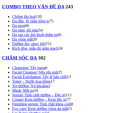
COMBO THEO VẤN ĐỀ DA
243
Chống lão hoá
120
Da dầu, lỗ chân lông to
75
Da mụn
60
Da nám, tối màu
54
Da sau các thủ thuật thẩm mỹ
6
Da vùng mắt
20
Dưỡng ẩm, phục hồi
153
Kích ứng, mẫn đỏ giãn mạch
34
CHĂM SÓC DA
302
Cleansing/ Tẩy trang
6
Facial Cleanser/ Sữa rửa mặt
25
Facial Exfoliation/ Tẩy tế bào chết
13
Toner – Nước hoa hồng
17
Xịt dưỡng/ Xịt khoáng
2
Mask/ Mặt nạ
16
Serum/ Tinh chất dưỡng – Đặc trị
113
Cream/ Kem dưỡng – Kem đặc trị
77
Finishing serum/ Tinh chất khóa cuối
8
Eye care/ Kem dưỡng vùng da mắt
15