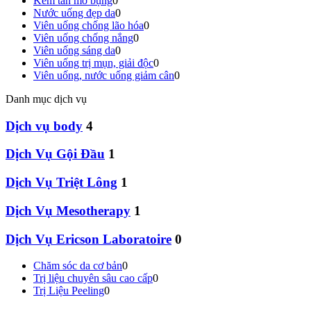
Kem tan mỡ bụng
0
Nước uống đẹp da
0
Viên uống chống lão hóa
0
Viên uống chống nắng
0
Viên uống sáng da
0
Viên uống trị mụn, giải độc
0
Viên uống, nước uống giảm cân
0
Danh mục dịch vụ
Dịch vụ body
4
Dịch Vụ Gội Đầu
1
Dịch Vụ Triệt Lông
1
Dịch Vụ Mesotherapy
1
Dịch Vụ Ericson Laboratoire
0
Chăm sóc da cơ bản
0
Trị liệu chuyên sâu cao cấp
0
Trị Liệu Peeling
0