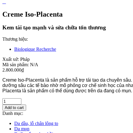
Creme Iso-Placenta
Kem tái tạo mạnh và sửa chữa tổn thương
Thương hiệu:
Biologique Recherche
Xuất xứ:
Pháp
Mã sản phẩm:
N/A
2.800.000
₫
Creme Iso-Placenta là sản phẩm hỗ trợ tái tạo da chuyên sâu.
dưỡng sâu các tế bào nhờ mô phỏng cơ chế sinh học của nhau 
Placenta là sản phẩm có thể dùng được trên da đang có mụn.
Add to cart
Danh mục:
Da dầu, lỗ chân lông to
Da mụn