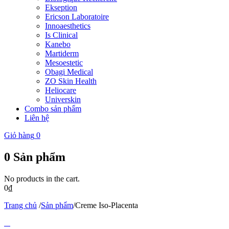
Ekseption
Ericson Laboratoire
Innoaesthetics
Is Clinical
Kanebo
Martiderm
Mesoestetic
Obagi Medical
ZO Skin Health
Heliocare
Universkin
Combo sản phẩm
Liên hệ
Giỏ hàng
0
0
Sản phẩm
No products in the cart.
0
₫
Trang chủ
/
Sản phẩm
/
Creme Iso-Placenta