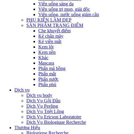
Viên uống sáng da
Viên uống trị mụn, giải độc
Viên uống, nước uống giảm cân
PHỤ KIỆN LÀM ĐẸP
SẢN PHẨM TRANG ĐIỂM
Che khuyết điểm
Kẻ chân mày
Kẻ viền mắt
Kem lót
Kem nền
Khác
Mascara
Phấn má hồng
Phấn mắt
Phấn nước
Phấn phủ
Dịch vụ
Dịch vụ body
Dịch Vụ Gội Đầu
Dịch Vụ Peeling
Dịch Vụ Triệt Lông
Dịch Vụ Ericson Laboratoire
Dịch Vụ Biologique Recherche
Thương Hiệu
Biologique Recherche