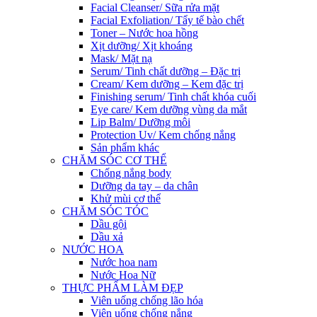
Facial Cleanser/ Sữa rửa mặt
Facial Exfoliation/ Tẩy tế bào chết
Toner – Nước hoa hồng
Xịt dưỡng/ Xịt khoáng
Mask/ Mặt nạ
Serum/ Tinh chất dưỡng – Đặc trị
Cream/ Kem dưỡng – Kem đặc trị
Finishing serum/ Tinh chất khóa cuối
Eye care/ Kem dưỡng vùng da mắt
Lip Balm/ Dưỡng môi
Protection Uv/ Kem chống nắng
Sản phẩm khác
CHĂM SÓC CƠ THỂ
Chống nắng body
Dưỡng da tay – da chân
Khử mùi cơ thể
CHĂM SÓC TÓC
Dầu gội
Dầu xả
NƯỚC HOA
Nước hoa nam
Nước Hoa Nữ
THỰC PHẨM LÀM ĐẸP
Viên uống chống lão hóa
Viên uống chống nắng