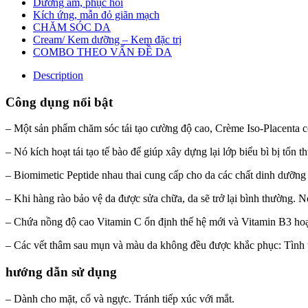
Dưỡng ẩm, phục hồi
Kích ứng, mẫn đỏ giãn mạch
CHĂM SÓC DA
Cream/ Kem dưỡng – Kem đặc trị
COMBO THEO VẤN ĐỀ DA
Description
Công dụng nổi bật
– Một sản phẩm chăm sóc tái tạo cường độ cao, Crème Iso-Placenta c
– Nó kích hoạt tái tạo tế bào để giúp xây dựng lại lớp biểu bì bị tổn 
– Biomimetic Peptide nhau thai cung cấp cho da các chất dinh dưỡng đ
– Khi hàng rào bảo vệ da được sửa chữa, da sẽ trở lại bình thường. 
– Chứa nồng độ cao Vitamin C ổn định thế hệ mới và Vitamin B3 hoạt
– Các vết thâm sau mụn và màu da không đều được khắc phục: Tình t
hướng dẫn sử dụng
– Dành cho mặt, cổ và ngực. Tránh tiếp xúc với mắt.