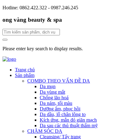
Hotline: 0862.422.322 - 0987.246.245
ong vàng beauty & spa
Please enter key search to display results.
Trang chủ
Sản phẩm
COMBO THEO VẤN ĐỀ DA
Da mụn
Da vùng mắt
Chống lão hoá
Da nám, tối màu
Dưỡng ẩm, phục hồi
Da dầu, lỗ chân lông to
Kích ứng, mẫn đỏ giãn mạch
Da sau các thủ thuật thẩm mỹ
CHĂM SÓC DA
Cleansing/ Tẩy trang