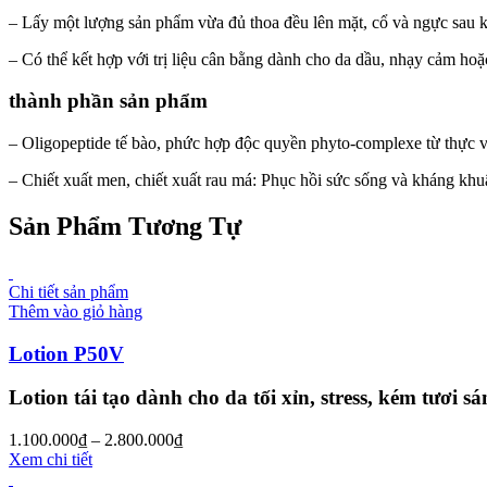
– Lấy một lượng sản phẩm vừa đủ thoa đều lên mặt, cổ và ngực sau k
– Có thể kết hợp với trị liệu cân bằng dành cho da dầu, nhạy cảm hoặc 
thành phần sản phẩm
– Oligopeptide tế bào, phức hợp độc quyền phyto-complexe từ thực vậ
– Chiết xuất men, chiết xuất rau má: Phục hồi sức sống và kháng khu
Sản Phẩm Tương Tự
Chi tiết sản phẩm
Thêm vào giỏ hàng
Lotion P50V
Lotion tái tạo dành cho da tối xỉn, stress, kém tươi sá
1.100.000
₫
–
2.800.000
₫
Xem chi tiết