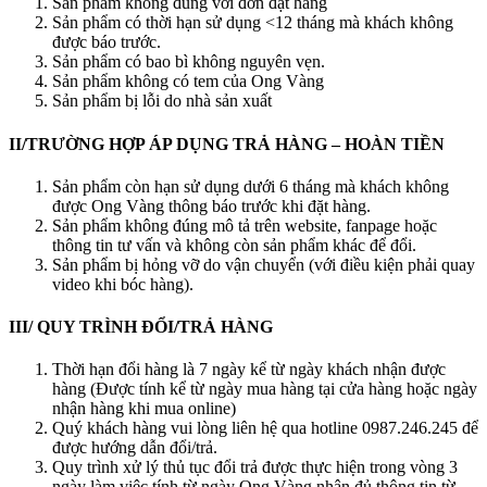
Sản phẩm không đúng với đơn đặt hàng
Sản phẩm có thời hạn sử dụng <12 tháng mà khách không
được báo trước.
Sản phẩm có bao bì không nguyên vẹn.
Sản phẩm không có tem của Ong Vàng
Sản phẩm bị lỗi do nhà sản xuất
II/TRƯỜNG HỢP ÁP DỤNG TRẢ HÀNG – HOÀN TIỀN
Sản phẩm còn hạn sử dụng dưới 6 tháng mà khách không
được Ong Vàng thông báo trước khi đặt hàng.
Sản phẩm không đúng mô tả trên website, fanpage hoặc
thông tin tư vấn và không còn sản phẩm khác để đổi.
Sản phẩm bị hỏng vỡ do vận chuyển (với điều kiện phải quay
video khi bóc hàng).
III
/
QUY TRÌNH ĐỔI/TRẢ
HÀNG
Thời hạn đổi hàng là 7 ngày kể từ ngày khách nhận được
hàng (Được tính kể từ ngày mua hàng tại cửa hàng hoặc ngày
nhận hàng khi mua online)
Quý khách hàng vui lòng liên hệ qua hotline 0987.246.245 để
được hướng dẫn đổi/trả.
Quy trình xử lý thủ tục đổi trả được thực hiện trong vòng 3
ngày làm việc tính từ ngày Ong Vàng nhận đủ thông tin từ