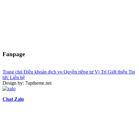
Fanpage
Trang chủ
Điều khoản dịch vụ
Quyền riêng tư
Vị Trí
Giới thiệu
Tin
tức
Liên hệ
Design by: 7uptheme.net
Chat Zalo