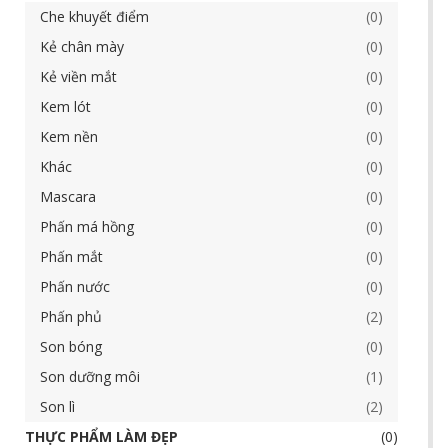
Che khuyết điểm
0
Kẻ chân mày
0
Kẻ viền mắt
0
Kem lót
0
Kem nền
0
Khác
0
Mascara
0
Phấn má hồng
0
Phấn mắt
0
Phấn nước
0
Phấn phủ
2
Son bóng
0
Son dưỡng môi
1
Son lì
2
THỰC PHẨM LÀM ĐẸP
0