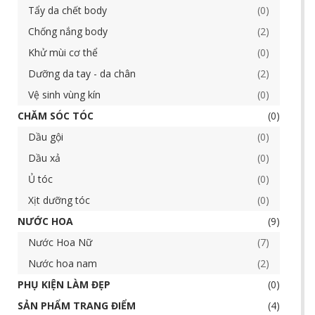
Tẩy da chết body
0
Chống nắng body
2
Khử mùi cơ thể
0
Dưỡng da tay - da chân
2
Vệ sinh vùng kín
0
CHĂM SÓC TÓC
0
Dầu gội
0
Dầu xả
0
Ủ tóc
0
Xịt dưỡng tóc
0
NƯỚC HOA
9
Nước Hoa Nữ
7
Nước hoa nam
2
PHỤ KIỆN LÀM ĐẸP
0
SẢN PHẨM TRANG ĐIỂM
4