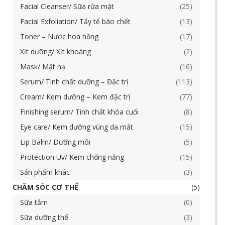
Facial Cleanser/ Sữa rửa mặt
25
Facial Exfoliation/ Tẩy tế bào chết
13
Toner – Nước hoa hồng
17
Xịt dưỡng/ Xịt khoáng
2
Mask/ Mặt nạ
16
Serum/ Tinh chất dưỡng – Đặc trị
113
Cream/ Kem dưỡng – Kem đặc trị
77
Finishing serum/ Tinh chất khóa cuối
8
Eye care/ Kem dưỡng vùng da mắt
15
Lip Balm/ Dưỡng môi
5
Protection Uv/ Kem chống nắng
15
Sản phẩm khác
3
CHĂM SÓC CƠ THỂ
5
Sữa tắm
0
Sữa dưỡng thể
3