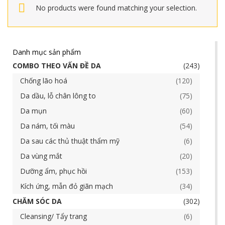
No products were found matching your selection.
Danh mục sản phẩm
COMBO THEO VẤN ĐỀ DA
243
Chống lão hoá
120
Da dầu, lỗ chân lông to
75
Da mụn
60
Da nám, tối màu
54
Da sau các thủ thuật thẩm mỹ
6
Da vùng mắt
20
Dưỡng ẩm, phục hồi
153
Kích ứng, mẫn đỏ giãn mạch
34
CHĂM SÓC DA
302
Cleansing/ Tẩy trang
6