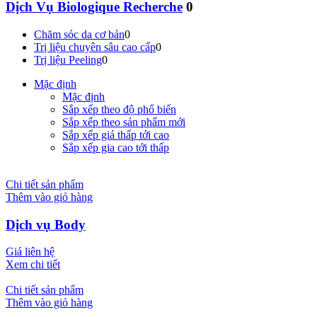
Dịch Vụ Biologique Recherche
0
Chăm sóc da cơ bản
0
Trị liệu chuyên sâu cao cấp
0
Trị liệu Peeling
0
Mặc định
Mặc định
Sắp xếp theo độ phổ biến
Sắp xếp theo sản phẩm mới
Sắp xếp giá thấp tới cao
Sắp xếp gia cao tới thấp
Chi tiết sản phẩm
Thêm vào giỏ hàng
Dịch vụ Body
Giá liên hệ
Xem chi tiết
Chi tiết sản phẩm
Thêm vào giỏ hàng