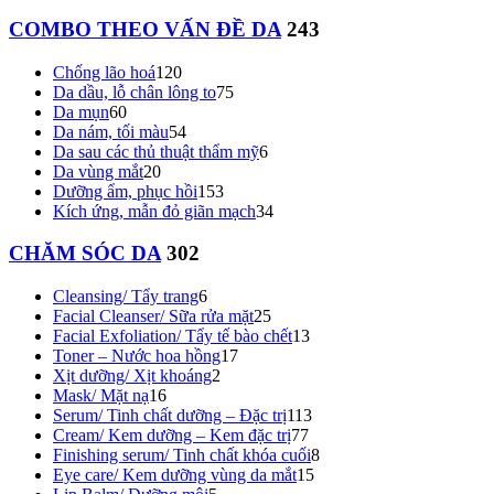
COMBO THEO VẤN ĐỀ DA
243
Chống lão hoá
120
Da dầu, lỗ chân lông to
75
Da mụn
60
Da nám, tối màu
54
Da sau các thủ thuật thẩm mỹ
6
Da vùng mắt
20
Dưỡng ẩm, phục hồi
153
Kích ứng, mẫn đỏ giãn mạch
34
CHĂM SÓC DA
302
Cleansing/ Tẩy trang
6
Facial Cleanser/ Sữa rửa mặt
25
Facial Exfoliation/ Tẩy tế bào chết
13
Toner – Nước hoa hồng
17
Xịt dưỡng/ Xịt khoáng
2
Mask/ Mặt nạ
16
Serum/ Tinh chất dưỡng – Đặc trị
113
Cream/ Kem dưỡng – Kem đặc trị
77
Finishing serum/ Tinh chất khóa cuối
8
Eye care/ Kem dưỡng vùng da mắt
15