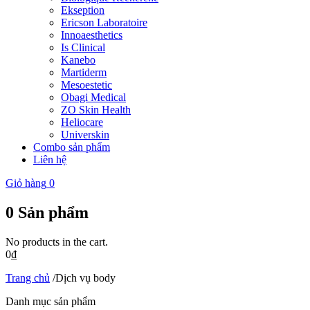
Ekseption
Ericson Laboratoire
Innoaesthetics
Is Clinical
Kanebo
Martiderm
Mesoestetic
Obagi Medical
ZO Skin Health
Heliocare
Universkin
Combo sản phẩm
Liên hệ
Giỏ hàng
0
0
Sản phẩm
No products in the cart.
0
₫
Trang chủ
/
Dịch vụ body
Danh mục sản phẩm