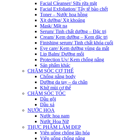
Facial Cleanser/ Sữa rửa mặt
Facial Exfoliation/ Tẩy tế bào chết
Toner – Nước hoa hồng
Xịt dưỡng/ Xịt khoáng
Mask/ Mặt nạ
Serum/ Tinh chất dưỡng – Đặc trị
Cream/ Kem dưỡng – Kem đặc trị
Finishing serum/ Tinh chất khóa cuối
Eye care/ Kem dưỡng vùng da mắt
Lip Balm/ Dưỡng môi
Protection Uv/ Kem chống nắng
Sản phẩm khác
CHĂM SÓC CƠ THỂ
Chống nắng body
Dưỡng da tay – da chân
Khử mùi cơ thể
CHĂM SÓC TÓC
Dầu gội
Dầu xả
NƯỚC HOA
Nước hoa nam
Nước Hoa Nữ
THỰC PHẨM LÀM ĐẸP
Viên uống chống lão hóa
Viên uống chống nắng