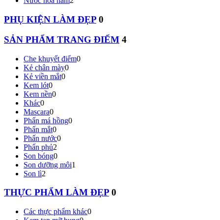
Nước hoa nam
2
PHỤ KIỆN LÀM ĐẸP
0
SẢN PHẨM TRANG ĐIỂM
4
Che khuyết điểm
0
Kẻ chân mày
0
Kẻ viền mắt
0
Kem lót
0
Kem nền
0
Khác
0
Mascara
0
Phấn má hồng
0
Phấn mắt
0
Phấn nước
0
Phấn phủ
2
Son bóng
0
Son dưỡng môi
1
Son lì
2
THỰC PHẨM LÀM ĐẸP
0
Các thực phẩm khác
0