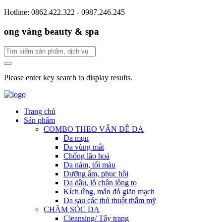
Hotline: 0862.422.322 - 0987.246.245
ong vàng beauty & spa
Please enter key search to display results.
Trang chủ
Sản phẩm
COMBO THEO VẤN ĐỀ DA
Da mụn
Da vùng mắt
Chống lão hoá
Da nám, tối màu
Dưỡng ẩm, phục hồi
Da dầu, lỗ chân lông to
Kích ứng, mẫn đỏ giãn mạch
Da sau các thủ thuật thẩm mỹ
CHĂM SÓC DA
Cleansing/ Tẩy trang