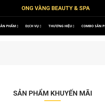
ONG VÀNG BEAUTY & SPA
C LỚN
SẢN PHẨM
DỊCH VỤ
THƯƠNG HIỆU
COMBO SẢN 
 SẢN PHẨM
SẢN PHẨM KHUYẾN MÃI