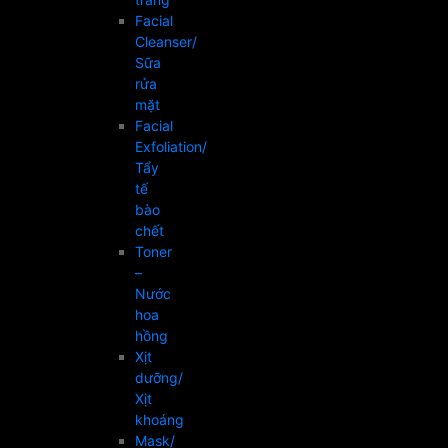
Facial
Cleanser/
Sữa
rửa
mặt
Facial
Exfoliation/
Tẩy
tế
bào
chết
Toner
–
Nước
hoa
hồng
Xịt
dưỡng/
Xịt
khoáng
Mask/