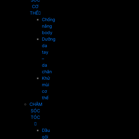
CƠ
THỂ
Chống
nắng
body
Dưỡng
da
tay
–
da
chân
Khử
mùi
cơ
thể
CHĂM
SÓC
TÓC
Dầu
gội