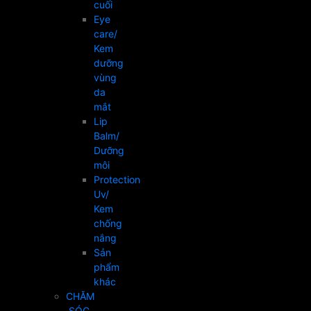
cuối
Eye
care/
Kem
dưỡng
vùng
da
mắt
Lip
Balm/
Dưỡng
môi
Protection
Uv/
Kem
chống
nắng
Sản
phẩm
khác
CHĂM
SÓC