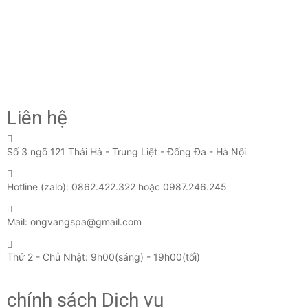
C
3
Xe
Liên hệ
Số 3 ngõ 121 Thái Hà - Trung Liệt - Đống Đa - Hà Nội
Hotline (zalo): 0862.422.322 hoặc 0987.246.245
Mail: ongvangspa@gmail.com
Thứ 2 - Chủ Nhật: 9h00(sáng) - 19h00(tối)
chính sách Dịch vụ