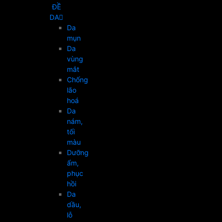
ĐỀ
DA
Da
mụn
Da
vùng
mắt
Chống
lão
hoá
Da
nám,
tối
màu
Dưỡng
ẩm,
phục
hồi
Da
dầu,
lỗ