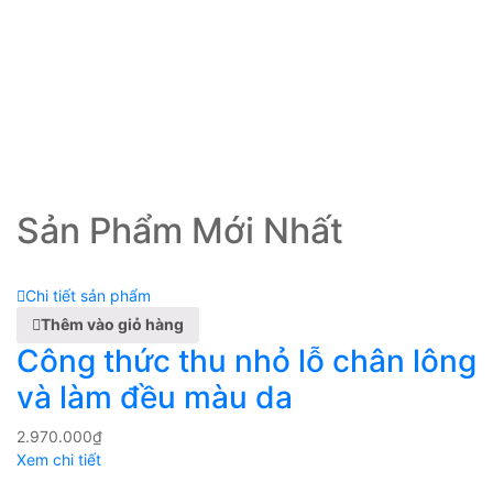
L
S
l
8
Xe
Sản Phẩm Mới Nhất
Chi tiết sản phẩm
Thêm vào giỏ hàng
Công thức thu nhỏ lỗ chân lông
và làm đều màu da
2.970.000
₫
Xem chi tiết