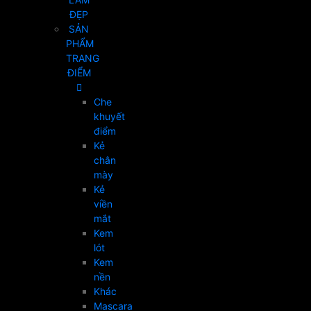
ĐẸP
SẢN
PHẨM
TRANG
ĐIỂM
Che
khuyết
điểm
Kẻ
chân
mày
Kẻ
viền
mắt
Kem
lót
Kem
nền
Khác
Mascara