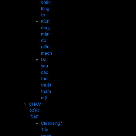
chân
lông
to
Kích
ứng,
mẫn
đỏ
giãn
mạch
Da
sau
các
thủ
thuật
thẩm
mỹ
CHĂM
SÓC
DA
Cleansing/
Tẩy
trang