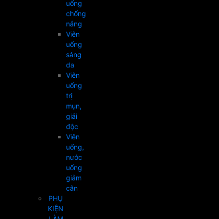
uống
chống
nắng
Viên
uống
sáng
da
Viên
uống
trị
mụn,
giải
độc
Viên
uống,
nước
uống
giảm
cân
PHỤ
KIỆN
LÀM