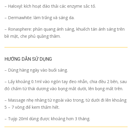
– Haloxyl: kích hoạt đào thải các enzyme sắc tố.
– Dermawhite: làm trắng và sáng da.
– Ronasphere: phản quang ánh sáng, khuếch tán ánh sáng trên
bề mặt, che phủ quầng thâm.
HƯỚNG DẪN SỬ DỤNG
– Dùng hàng ngày vào buổi sáng.
– Lấy khoảng 0.1ml vào ngón tay đeo nhẫn, chia đều 2 bên, sau
đó chấm từ thái dương vào bọng mắt dưới, lên bọng mất trên.
– Massage nhẹ nhàng từ ngoài vào trong, từ dưới đi lên khoảng
5 – 7 vòng để kem thấm hết.
– Tuýp 20ml dùng được khoảng hơn 3 tháng.