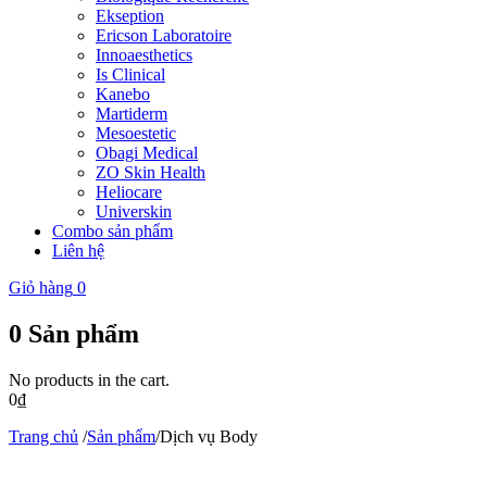
Ekseption
Ericson Laboratoire
Innoaesthetics
Is Clinical
Kanebo
Martiderm
Mesoestetic
Obagi Medical
ZO Skin Health
Heliocare
Universkin
Combo sản phẩm
Liên hệ
Giỏ hàng
0
0
Sản phẩm
No products in the cart.
0
₫
Trang chủ
/
Sản phẩm
/
Dịch vụ Body