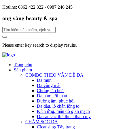
Hotline: 0862.422.322 - 0987.246.245
ong vàng beauty & spa
Please enter key search to display results.
Trang chủ
Sản phẩm
COMBO THEO VẤN ĐỀ DA
Da mụn
Da vùng mắt
Chống lão hoá
Da nám, tối màu
Dưỡng ẩm, phục hồi
Da dầu, lỗ chân lông to
Kích ứng, mẫn đỏ giãn mạch
Da sau các thủ thuật thẩm mỹ
CHĂM SÓC DA
Cleansing/ Tẩy trang