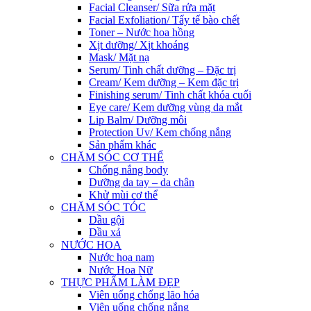
Facial Cleanser/ Sữa rửa mặt
Facial Exfoliation/ Tẩy tế bào chết
Toner – Nước hoa hồng
Xịt dưỡng/ Xịt khoáng
Mask/ Mặt nạ
Serum/ Tinh chất dưỡng – Đặc trị
Cream/ Kem dưỡng – Kem đặc trị
Finishing serum/ Tinh chất khóa cuối
Eye care/ Kem dưỡng vùng da mắt
Lip Balm/ Dưỡng môi
Protection Uv/ Kem chống nắng
Sản phẩm khác
CHĂM SÓC CƠ THỂ
Chống nắng body
Dưỡng da tay – da chân
Khử mùi cơ thể
CHĂM SÓC TÓC
Dầu gội
Dầu xả
NƯỚC HOA
Nước hoa nam
Nước Hoa Nữ
THỰC PHẨM LÀM ĐẸP
Viên uống chống lão hóa
Viên uống chống nắng