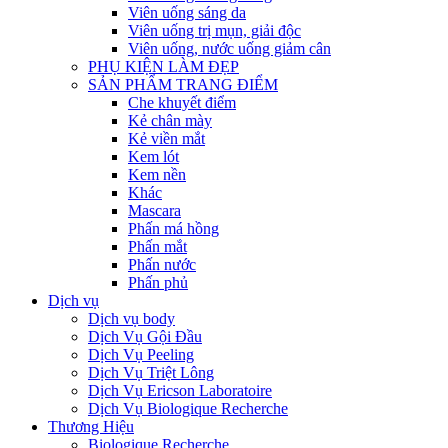
Viên uống sáng da
Viên uống trị mụn, giải độc
Viên uống, nước uống giảm cân
PHỤ KIỆN LÀM ĐẸP
SẢN PHẨM TRANG ĐIỂM
Che khuyết điểm
Kẻ chân mày
Kẻ viền mắt
Kem lót
Kem nền
Khác
Mascara
Phấn má hồng
Phấn mắt
Phấn nước
Phấn phủ
Dịch vụ
Dịch vụ body
Dịch Vụ Gội Đầu
Dịch Vụ Peeling
Dịch Vụ Triệt Lông
Dịch Vụ Ericson Laboratoire
Dịch Vụ Biologique Recherche
Thương Hiệu
Biologique Recherche