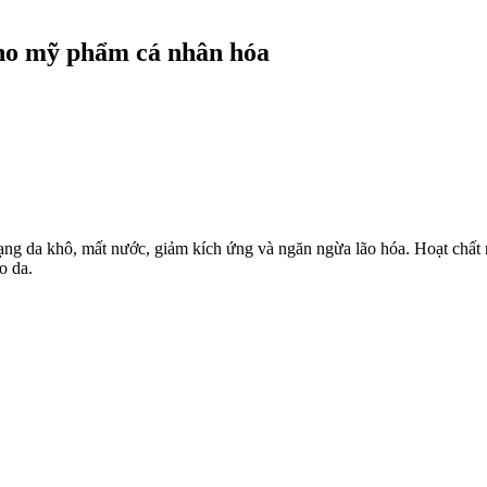
ho mỹ phẩm cá nhân hóa
trạng da khô, mất nước, giảm kích ứng và ngăn ngừa lão hóa. Hoạt chấ
o da.