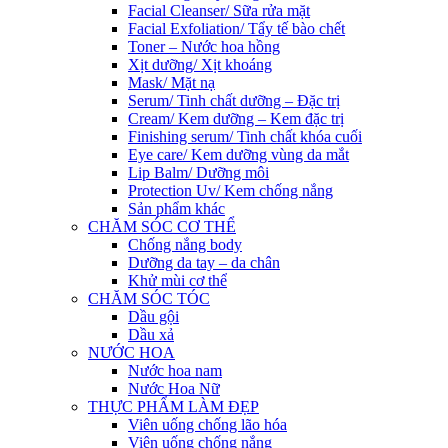
Facial Cleanser/ Sữa rửa mặt
Facial Exfoliation/ Tẩy tế bào chết
Toner – Nước hoa hồng
Xịt dưỡng/ Xịt khoáng
Mask/ Mặt nạ
Serum/ Tinh chất dưỡng – Đặc trị
Cream/ Kem dưỡng – Kem đặc trị
Finishing serum/ Tinh chất khóa cuối
Eye care/ Kem dưỡng vùng da mắt
Lip Balm/ Dưỡng môi
Protection Uv/ Kem chống nắng
Sản phẩm khác
CHĂM SÓC CƠ THỂ
Chống nắng body
Dưỡng da tay – da chân
Khử mùi cơ thể
CHĂM SÓC TÓC
Dầu gội
Dầu xả
NƯỚC HOA
Nước hoa nam
Nước Hoa Nữ
THỰC PHẨM LÀM ĐẸP
Viên uống chống lão hóa
Viên uống chống nắng