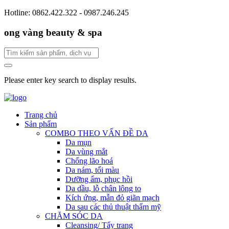
Hotline: 0862.422.322 - 0987.246.245
ong vàng beauty & spa
Please enter key search to display results.
Trang chủ
Sản phẩm
COMBO THEO VẤN ĐỀ DA
Da mụn
Da vùng mắt
Chống lão hoá
Da nám, tối màu
Dưỡng ẩm, phục hồi
Da dầu, lỗ chân lông to
Kích ứng, mẫn đỏ giãn mạch
Da sau các thủ thuật thẩm mỹ
CHĂM SÓC DA
Cleansing/ Tẩy trang