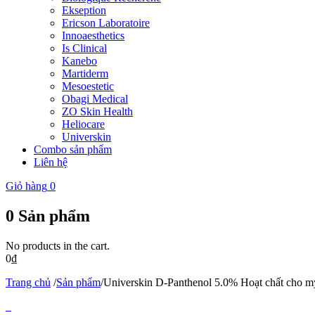
Ekseption
Ericson Laboratoire
Innoaesthetics
Is Clinical
Kanebo
Martiderm
Mesoestetic
Obagi Medical
ZO Skin Health
Heliocare
Universkin
Combo sản phẩm
Liên hệ
Giỏ hàng
0
0
Sản phẩm
No products in the cart.
0
₫
Trang chủ
/
Sản phẩm
/
Universkin D-Panthenol 5.0% Hoạt chất cho m