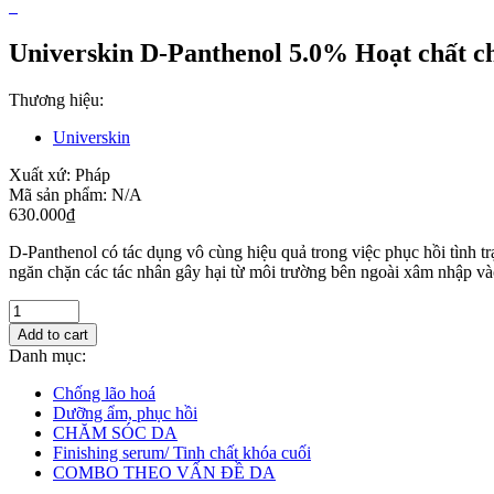
Universkin D-Panthenol 5.0% Hoạt chất c
Thương hiệu:
Universkin
Xuất xứ:
Pháp
Mã sản phẩm:
N/A
630.000
₫
D-Panthenol có tác dụng vô cùng hiệu quả trong việc phục hồi tình 
ngăn chặn các tác nhân gây hại từ môi trường bên ngoài xâm nhập và
Add to cart
Danh mục:
Chống lão hoá
Dưỡng ẩm, phục hồi
CHĂM SÓC DA
Finishing serum/ Tinh chất khóa cuối
COMBO THEO VẤN ĐỀ DA