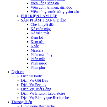
Viên uống sáng da
Viên uống trị mụn, giải độc
Viên uống, nước uống giảm cân
PHỤ KIỆN LÀM ĐẸP
SẢN PHẨM TRANG ĐIỂM
Che khuyết điểm
Kẻ chân mày
Kẻ viền mắt
Kem lót
Kem nền
Khác
Mascara
Phấn má hồng
Phấn mắt
Phấn nước
Phấn phủ
Dịch vụ
Dịch vụ body
Dịch Vụ Gội Đầu
Dịch Vụ Peeling
Dịch Vụ Triệt Lông
Dịch Vụ Ericson Laboratoire
Dịch Vụ Biologique Recherche
Thương Hiệu
Biologique Recherche