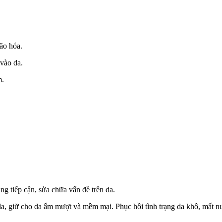
ão hóa.
vào da.
m.
g tiếp cận, sửa chữa vấn đề trên da.
a, giữ cho da ẩm mượt và mềm mại. Phục hồi tình trạng da khô, mất n