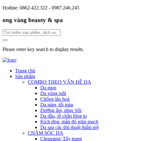
Hotline: 0862.422.322 - 0987.246.245
ong vàng beauty & spa
Please enter key search to display results.
Trang chủ
Sản phẩm
COMBO THEO VẤN ĐỀ DA
Da mụn
Da vùng mắt
Chống lão hoá
Da nám, tối màu
Dưỡng ẩm, phục hồi
Da dầu, lỗ chân lông to
Kích ứng, mẫn đỏ giãn mạch
Da sau các thủ thuật thẩm mỹ
CHĂM SÓC DA
Cleansing/ Tẩy trang