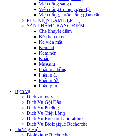
Viên uống sáng da
Viên uống trị mụn, giải độc
Viên uống, nước uống giảm cân
PHỤ KIỆN LÀM ĐẸP
SẢN PHẨM TRANG ĐIỂM
Che khuyết điểm
Kẻ chân mày
Kẻ viền mắt
Kem lót
Kem nền
Khác
Mascara
Phấn má hồng
Phấn mắt
Phấn nước
Phấn phủ
Dịch vụ
Dịch vụ body
Dịch Vụ Gội Đầu
Dịch Vụ Peeling
Dịch Vụ Triệt Lông
Dịch Vụ Ericson Laboratoire
Dịch Vụ Biologique Recherche
Thương Hiệu
Biologique Recherche