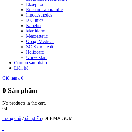
Ekseption
Ericson Laboratoire
Innoaesthetics
Is Clinical
Kanebo
Martiderm
Mesoestetic
Obagi Medical
ZO Skin Health
Heliocare
Universkin
Combo sản phẩm
Liên hệ
Giỏ hàng
0
0
Sản phẩm
No products in the cart.
0
₫
Trang chủ
/
Sản phẩm
/
DERMA GUM