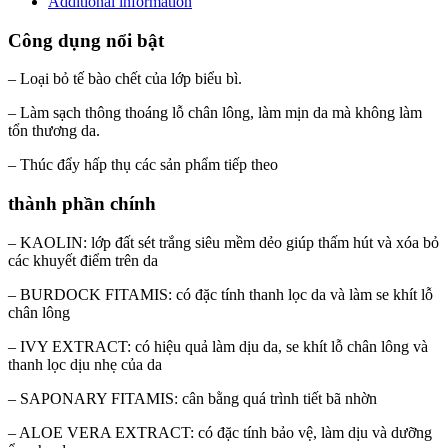
Additional information
Công dụng nổi bật
– Loại bỏ tế bào chết của lớp biểu bì.
– Làm sạch thông thoáng lỗ chân lông, làm mịn da mà không làm
tổn thương da.
– Thúc đẩy hấp thụ các sản phẩm tiếp theo
thành phần chính
– KAOLIN: lớp đất sét trắng siêu mềm dẻo giúp thấm hút và xóa bỏ
các khuyết điểm trên da
– BURDOCK FITAMIS: có đặc tính thanh lọc da và làm se khít lỗ
chân lông
– IVY EXTRACT: có hiệu quả làm dịu da, se khít lỗ chân lông và
thanh lọc dịu nhẹ của da
– SAPONARY FITAMIS: cân bằng quá trình tiết bã nhờn
– ALOE VERA EXTRACT: có đặc tính bảo vệ, làm dịu và dưỡng