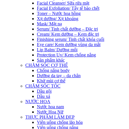
Facial Cleanser/ Sữa rửa mặt
Facial Exfoliation/ Tẩy tế bào chết
Toner – Nước hoa hồng
Xịt dưỡng/ Xịt khoáng
Mask/ Mặt nạ
Serum/ Tinh chất dưỡng – Đặc trị
Cream/ Kem dưỡng – Kem đặc trị
Finishing serum/ Tinh chất khóa cuối
Eye care/ Kem dưỡng vùng da mắt
Lip Balm/ Dưỡng môi
Protection Uv/ Kem chống nắng
Sản phẩm khác
CHĂM SÓC CƠ THỂ
Chống nắng body
Dưỡng da tay – da chân
Khử mùi cơ thể
CHĂM SÓC TÓC
Dầu gội
Dầu xả
NƯỚC HOA
Nước hoa nam
Nước Hoa Nữ
THỰC PHẨM LÀM ĐẸP
Viên uống chống lão hóa
Viên uống chống nắng