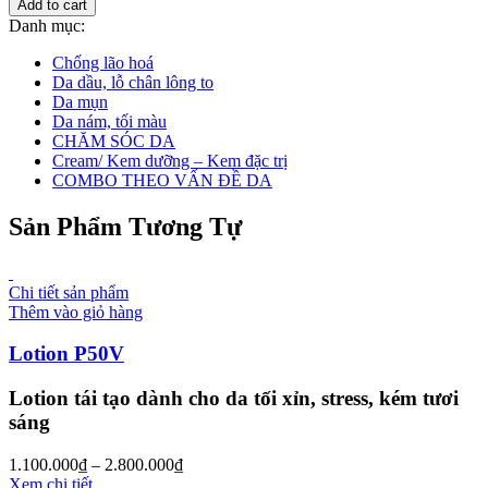
Add to cart
Danh mục:
Chống lão hoá
Da dầu, lỗ chân lông to
Da mụn
Da nám, tối màu
CHĂM SÓC DA
Cream/ Kem dưỡng – Kem đặc trị
COMBO THEO VẤN ĐỀ DA
Sản Phẩm Tương Tự
Chi tiết sản phẩm
Thêm vào giỏ hàng
Lotion P50V
Lotion tái tạo dành cho da tối xỉn, stress, kém tươi
sáng
1.100.000
₫
–
2.800.000
₫
Xem chi tiết