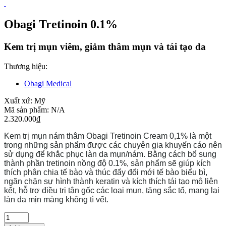
Obagi Tretinoin 0.1%
Kem trị mụn viêm, giảm thâm mụn và tái tạo da
Thương hiệu:
Obagi Medical
Xuất xứ:
Mỹ
Mã sản phẩm:
N/A
2.320.000
₫
Kem trị mụn nám thâm Obagi Tretinoin Cream 0,1% là một
trong những sản phẩm được các chuyên gia khuyến cáo nên
sử dụng để khắc phục làn da mụn/nám. Bằng cách bổ sung
thành phần tretinoin nồng độ 0.1%, sản phẩm sẽ giúp kích
thích phân chia tế bào và thúc đẩy đổi mới tế bào biểu bì,
ngăn chặn sự hình thành keratin và kích thích tái tạo mô liên
kết, hỗ trợ điều trị tận gốc các loại mụn, tăng sắc tố, mang lại
làn da mịn màng không tì vết.