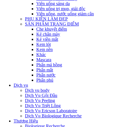
Viên uống sáng da
Viên uống trị mụn, giải độc
Viên uống, nước uống giảm cân
PHỤ KIỆN LÀM ĐẸP
SẢN PHẨM TRANG ĐIỂM
Che khuyết điểm
Kẻ chân mày
Kẻ viền mắt
Kem lót
Kem nền
Khác
Mascara
Phấn má hồng
Phấn mắt
Phấn nước
Phấn phủ
Dịch vụ
Dịch vụ body
Dịch Vụ Gội Đầu
Dịch Vụ Peeling
Dịch Vụ Triệt Lông
Dịch Vụ Ericson Laboratoire
Dịch Vụ Biologique Recherche
Thương Hiệu
Biologique Recherche