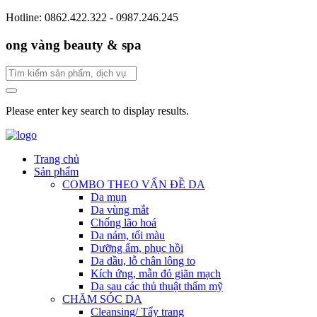
Hotline: 0862.422.322 - 0987.246.245
ong vàng beauty & spa
Please enter key search to display results.
Trang chủ
Sản phẩm
COMBO THEO VẤN ĐỀ DA
Da mụn
Da vùng mắt
Chống lão hoá
Da nám, tối màu
Dưỡng ẩm, phục hồi
Da dầu, lỗ chân lông to
Kích ứng, mẫn đỏ giãn mạch
Da sau các thủ thuật thẩm mỹ
CHĂM SÓC DA
Cleansing/ Tẩy trang