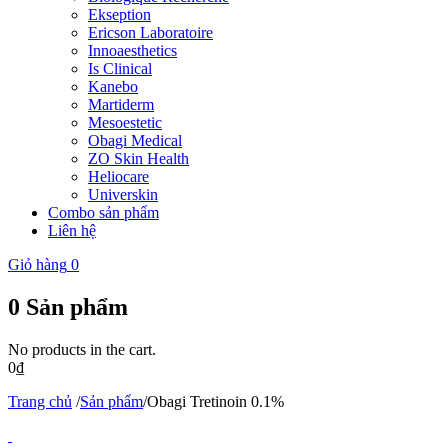
Ekseption
Ericson Laboratoire
Innoaesthetics
Is Clinical
Kanebo
Martiderm
Mesoestetic
Obagi Medical
ZO Skin Health
Heliocare
Universkin
Combo sản phẩm
Liên hệ
Giỏ hàng
0
0
Sản phẩm
No products in the cart.
0
₫
Trang chủ
/
Sản phẩm
/
Obagi Tretinoin 0.1%