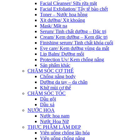
Facial Cleanser/ Sữa rửa mặt
Facial Exfoliation/ Tẩy tế bào chết
Toner – Nước hoa hồng
Xịt dưỡng/ Xịt khoáng
Mask/ Mặt nạ
Serum/ Tinh chất dưỡng – Đặc trị
Cream/ Kem dưỡng – Kem đặc trị
Finishing serum/ Tinh chất khóa cuối
Eye care/ Kem dưỡng vùng da mắt
Lip Balm/ Dưỡng môi
Protection Uv/ Kem chống nắng
Sản phẩm khác
CHĂM SÓC CƠ THỂ
Chống nắng body
Dưỡng da tay – da chân
Khử mùi cơ thể
CHĂM SÓC TÓC
Dầu gội
Dầu xả
NƯỚC HOA
Nước hoa nam
Nước Hoa Nữ
THỰC PHẨM LÀM ĐẸP
Viên uống chống lão hóa
Viên uống chống nắng