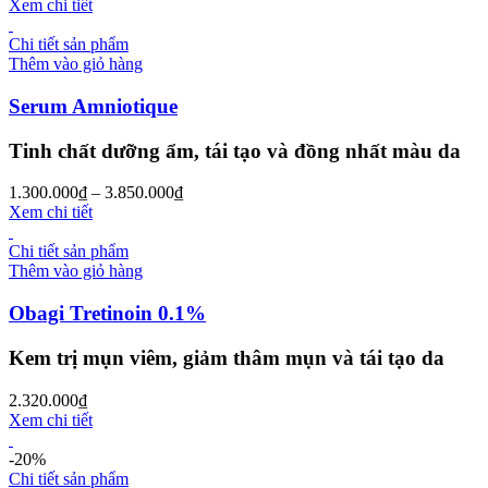
Xem chi tiết
Chi tiết sản phẩm
Thêm vào giỏ hàng
Serum Amniotique
Tinh chất dưỡng ẩm, tái tạo và đồng nhất màu da
1.300.000
₫
–
3.850.000
₫
Xem chi tiết
Chi tiết sản phẩm
Thêm vào giỏ hàng
Obagi Tretinoin 0.1%
Kem trị mụn viêm, giảm thâm mụn và tái tạo da
2.320.000
₫
Xem chi tiết
-20%
Chi tiết sản phẩm