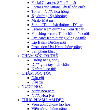
Facial Cleanser/ Sữa rửa mặt
Facial Exfoliation/ Tẩy tế bào chết
Toner – Nước hoa hồng
Xịt dưỡng/ Xịt khoáng
Mask/ Mặt nạ
Serum/ Tinh chất dưỡng – Đặc trị
Cream/ Kem dưỡng – Kem đặc trị
Finishing serum/ Tinh chất khóa cuối
Eye care/ Kem dưỡng vùng da mắt
Lip Balm/ Dưỡng môi
Protection Uv/ Kem chống nắng
Sản phẩm khác
CHĂM SÓC CƠ THỂ
Chống nắng body
Dưỡng da tay – da chân
Khử mùi cơ thể
CHĂM SÓC TÓC
Dầu gội
Dầu xả
NƯỚC HOA
Nước hoa nam
Nước Hoa Nữ
THỰC PHẨM LÀM ĐẸP
Viên uống chống lão hóa
Viên uống chống nắng