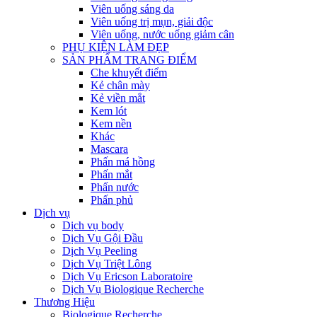
Viên uống sáng da
Viên uống trị mụn, giải độc
Viên uống, nước uống giảm cân
PHỤ KIỆN LÀM ĐẸP
SẢN PHẨM TRANG ĐIỂM
Che khuyết điểm
Kẻ chân mày
Kẻ viền mắt
Kem lót
Kem nền
Khác
Mascara
Phấn má hồng
Phấn mắt
Phấn nước
Phấn phủ
Dịch vụ
Dịch vụ body
Dịch Vụ Gội Đầu
Dịch Vụ Peeling
Dịch Vụ Triệt Lông
Dịch Vụ Ericson Laboratoire
Dịch Vụ Biologique Recherche
Thương Hiệu
Biologique Recherche