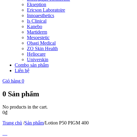
Ekseption
Ericson Laboratoire
Innoaesthetics
Is Clinical
Kanebo
Martiderm
Mesoestetic
Obagi Medical
ZO Skin Health
Heliocare
Universkin
Combo sản phẩm
Liên hệ
Giỏ hàng
0
0
Sản phẩm
No products in the cart.
0
₫
Trang chủ
/
Sản phẩm
/
Lotion P50 PIGM 400