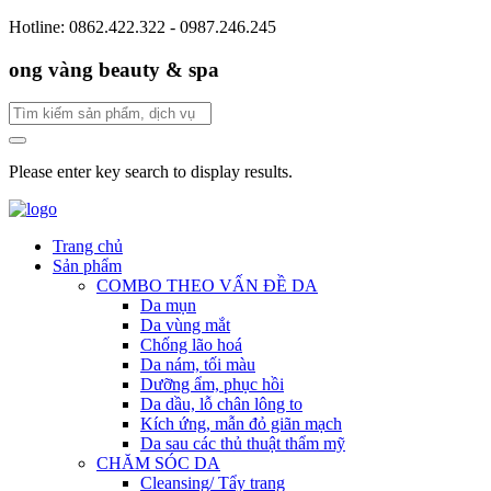
Hotline: 0862.422.322 - 0987.246.245
ong vàng beauty & spa
Please enter key search to display results.
Trang chủ
Sản phẩm
COMBO THEO VẤN ĐỀ DA
Da mụn
Da vùng mắt
Chống lão hoá
Da nám, tối màu
Dưỡng ẩm, phục hồi
Da dầu, lỗ chân lông to
Kích ứng, mẫn đỏ giãn mạch
Da sau các thủ thuật thẩm mỹ
CHĂM SÓC DA
Cleansing/ Tẩy trang