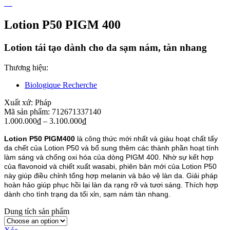
Lotion P50 PIGM 400
Lotion tái tạo dành cho da sạm nám, tàn nhang
Thương hiệu:
Biologique Recherche
Xuất xứ:
Pháp
Mã sản phẩm:
7126
7133
7140
1.000.000
₫
–
3.100.000
₫
Lotion P50 PIGM400
là công thức mới nhất và giàu hoạt chất tẩy
da chết của Lotion P50 và bổ sung thêm các thành phần hoạt tính
làm sáng và chống oxi hóa của dòng PIGM 400. Nhờ sự kết hợp
của flavonoid và chiết xuất wasabi, phiên bản mới của Lotion P50
này giúp điều chỉnh tổng hợp melanin và bảo vệ làn da. Giải pháp
hoàn hảo giúp phục hồi lại làn da rạng rỡ và tươi sáng. Thích hợp
dành cho tình trạng da tối xỉn, sạm nám tàn nhang.
Dung tích sản phẩm