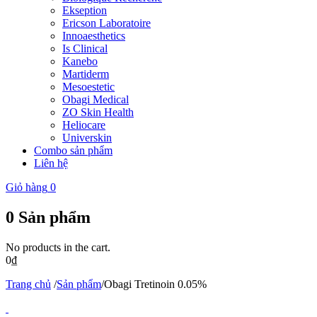
Ekseption
Ericson Laboratoire
Innoaesthetics
Is Clinical
Kanebo
Martiderm
Mesoestetic
Obagi Medical
ZO Skin Health
Heliocare
Universkin
Combo sản phẩm
Liên hệ
Giỏ hàng
0
0
Sản phẩm
No products in the cart.
0
₫
Trang chủ
/
Sản phẩm
/
Obagi Tretinoin 0.05%