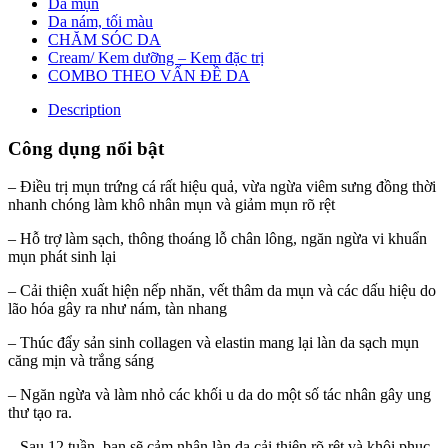
Da mụn
Da nám, tối màu
CHĂM SÓC DA
Cream/ Kem dưỡng – Kem đặc trị
COMBO THEO VẤN ĐỀ DA
Description
Công dụng nổi bật
– Điều trị mụn trứng cá rất hiệu quả, vừa ngừa viêm sưng đồng thời
nhanh chóng làm khô nhân mụn và giảm mụn rõ rệt
– Hỗ trợ làm sạch, thông thoáng lỗ chân lông, ngăn ngừa vi khuẩn
mụn phát sinh lại
– Cải thiện xuất hiện nếp nhăn, vết thâm da mụn và các dấu hiệu do
lão hóa gây ra như nám, tàn nhang
– Thúc đẩy sản sinh collagen và elastin mang lại làn da sạch mụn
căng mịn và trắng sáng
– Ngăn ngừa và làm nhỏ các khối u da do một số tác nhân gây ung
thư tạo ra.
– Sau 12 tuần, bạn sẽ cảm nhận làn da cải thiện rõ rệt và khôi phục