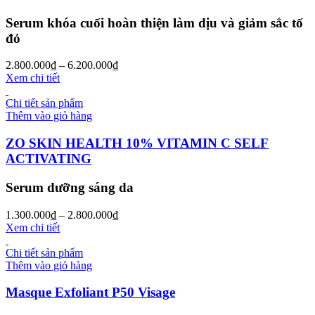
Serum khóa cuối hoàn thiện làm dịu và giảm sắc tố
đỏ
2.800.000
₫
–
6.200.000
₫
Xem chi tiết
Chi tiết sản phẩm
Thêm vào giỏ hàng
ZO SKIN HEALTH 10% VITAMIN C SELF
ACTIVATING
Serum dưỡng sáng da
1.300.000
₫
–
2.800.000
₫
Xem chi tiết
Chi tiết sản phẩm
Thêm vào giỏ hàng
Masque Exfoliant P50 Visage