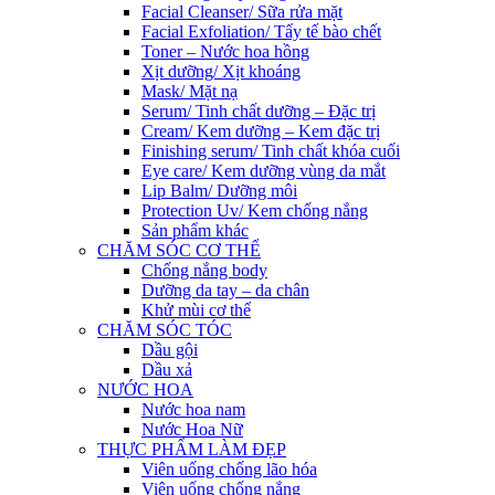
Facial Cleanser/ Sữa rửa mặt
Facial Exfoliation/ Tẩy tế bào chết
Toner – Nước hoa hồng
Xịt dưỡng/ Xịt khoáng
Mask/ Mặt nạ
Serum/ Tinh chất dưỡng – Đặc trị
Cream/ Kem dưỡng – Kem đặc trị
Finishing serum/ Tinh chất khóa cuối
Eye care/ Kem dưỡng vùng da mắt
Lip Balm/ Dưỡng môi
Protection Uv/ Kem chống nắng
Sản phẩm khác
CHĂM SÓC CƠ THỂ
Chống nắng body
Dưỡng da tay – da chân
Khử mùi cơ thể
CHĂM SÓC TÓC
Dầu gội
Dầu xả
NƯỚC HOA
Nước hoa nam
Nước Hoa Nữ
THỰC PHẨM LÀM ĐẸP
Viên uống chống lão hóa
Viên uống chống nắng