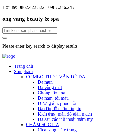
Hotline: 0862.422.322 - 0987.246.245
ong vàng beauty & spa
Please enter key search to display results.
Trang chủ
Sản phẩm
COMBO THEO VẤN ĐỀ DA
Da mụn
Da vùng mắt
Chống lão hoá
Da nám, tối màu
Dưỡng ẩm, phục hồi
Da dầu, lỗ chân lông to
Kích ứng, mẫn đỏ giãn mạch
Da sau các thủ thuật thẩm mỹ
CHĂM SÓC DA
Cleansing/ Tẩy trang