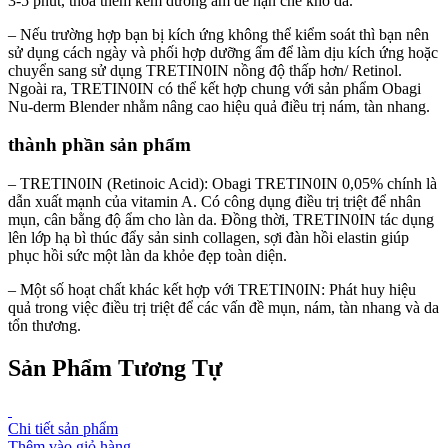
3-5 phút, thoa thêm kem dưỡng ẩm để hạn chế khô da.
– Nếu trường hợp bạn bị kích ứng không thể kiểm soát thì bạn nên
sử dụng cách ngày và phối hợp dưỡng ẩm để làm dịu kích ứng hoặc
chuyển sang sử dụng TRETIN0IN nồng độ thấp hơn/ Retinol.
Ngoài ra, TRETIN0IN có thể kết hợp chung với sản phẩm Obagi
Nu-derm Blender nhằm nâng cao hiệu quả điều trị nám, tàn nhang.
thành phần sản phẩm
– TRETIN0IN (Retinoic Acid): Obagi TRETIN0IN 0,05% chính là
dẫn xuất mạnh của vitamin A. Có công dụng điều trị triệt để nhân
mụn, cân bằng độ ẩm cho làn da. Đồng thời, TRETIN0IN tác dụng
lên lớp hạ bì thúc đẩy sản sinh collagen, sợi đàn hồi elastin giúp
phục hồi sức một làn da khỏe đẹp toàn diện.
– Một số hoạt chất khác kết hợp với TRETIN0IN: Phát huy hiệu
quả trong việc điều trị triệt để các vấn đề mụn, nám, tàn nhang và da
tổn thương.
Sản Phẩm Tương Tự
Chi tiết sản phẩm
Thêm vào giỏ hàng