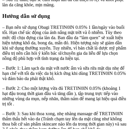
làn da căng khỏe, mịn màng.
Hướng dẫn sử dụng
– Bạn nên sử dụng Obagi TRETIN0IN 0.05% 1 lần/ngày vào buổi
tối. Hạn chế tác động của ánh nắng mặt trời và ô nhiễm. Tùy theo
mức độ chịu đựng của làn da. Ban đầu da “làm quen” sẽ xuất hiện
hiện tượng khô da, bong da, mẩn đỏ. Hiện tượng này sẽ giảm dần
khi sử dụng thường xuyên. Tuy nhiên, vì bản chất là dược mỹ phẩm
điều trị nên cần hỏi ý kiến bác sĩ/chuyên gia da liễu để lựa chọn
nồng độ phù hợp với tình trạng da hiện tại.
– Bước 1: Làm sạch da mặt với nước ấm và sữa rửa mặt dịu nhẹ để
hạn chế với tối đa việc da bị kích ứng khi dùng TRETIN0IN 0.05%
và đảm bảo da phải thật khô.
– Bước 2: Cho một lượng vừa đủ TRETIN0IN 0.05% (khoảng 1
hạt đậu trong thời gian đầu và tăng dần ), tập trung trực tiếp vào
những vùng da mụn, nếp nhăn, thâm nám để mang lại hiệu quả điều
trị tốt .
– Bước 3: Sau khi thoa xong, nhẹ nhàng massage để TRETIN0IN
thẩm thấu hết vào da (Tránh chạm tay lên da mặt cũng như không
thoa bất cứ sản phẩm skincare nào lên da trong thời gian này) và sau