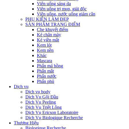
Viên uống sáng da
Viên uống trị mụn, giải độc
Viên uống, nước uống giảm cân
PHỤ KIỆN LÀM ĐẸP
SẢN PHẨM TRANG ĐIỂM
Che khuyết điểm
Kẻ chân mày
Kẻ viền mắt
Kem lót
Kem nền
Khác
Mascara
Phấn má hồng
Phấn mắt
Phấn nước
Phấn phủ
Dịch vụ
Dịch vụ body
Dịch Vụ Gội Đầu
Dịch Vụ Peeling
Dịch Vụ Triệt Lông
Dịch Vụ Ericson Laboratoire
Dịch Vụ Biologique Recherche
Thương Hiệu
Biologique Recherche