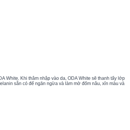
A White. Khi thâm nhập vào da, ODA White sẽ thanh tẩy lớp 
c melanin sẵn có để ngăn ngừa và làm mờ đốm nâu, xỉn màu và 