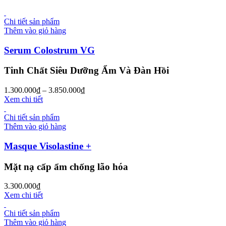
Chi tiết sản phẩm
Thêm vào giỏ hàng
Serum Colostrum VG
Tinh Chất Siêu Dưỡng Ẩm Và Đàn Hồi
1.300.000
₫
–
3.850.000
₫
Xem chi tiết
Chi tiết sản phẩm
Thêm vào giỏ hàng
Masque Visolastine +
Mặt nạ cấp ẩm chống lão hóa
3.300.000
₫
Xem chi tiết
Chi tiết sản phẩm
Thêm vào giỏ hàng