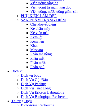
Viên uống sáng da
Viên uống trị mụn, giải độc
Viên uống, nước uống giảm cân
PHỤ KIỆN LÀM ĐẸP
SẢN PHẨM TRANG ĐIỂM
Che khuyết điểm
Kẻ chân mày
Kẻ viền mắt
Kem lót
Kem nền
Khác
Mascara
Phấn má hồng
Phấn mắt
Phấn nước
Phấn phủ
Dịch vụ
Dịch vụ body
Dịch Vụ Gội Đầu
Dịch Vụ Peeling
Dịch Vụ Triệt Lông
Dịch Vụ Ericson Laboratoire
Dịch Vụ Biologique Recherche
Thương Hiệu
Biologique Recherche