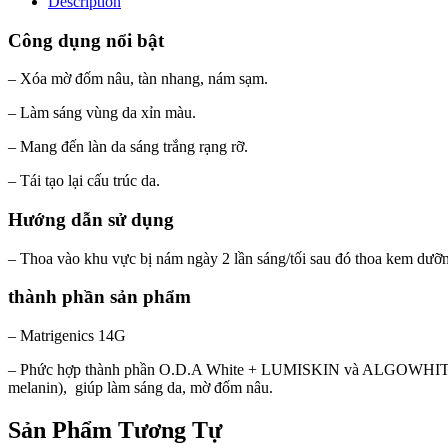
Description
Công dụng nổi bật
– Xóa mờ đốm nâu, tàn nhang, nám sạm.
– Làm sáng vùng da xỉn màu.
– Mang đến làn da sáng trắng rạng rỡ.
– Tái tạo lại cấu trúc da.
Hướng dẫn sử dụng
– Thoa vào khu vực bị nám ngày 2 lần sáng/tối sau đó thoa kem dưỡ
thành phần sản phẩm
– Matrigenics 14G
– Phức hợp thành phần O.D.A White + LUMISKIN và ALGOWHITE: giúp
melanin), giúp làm sáng da, mờ đốm nâu.
Sản Phẩm Tương Tự