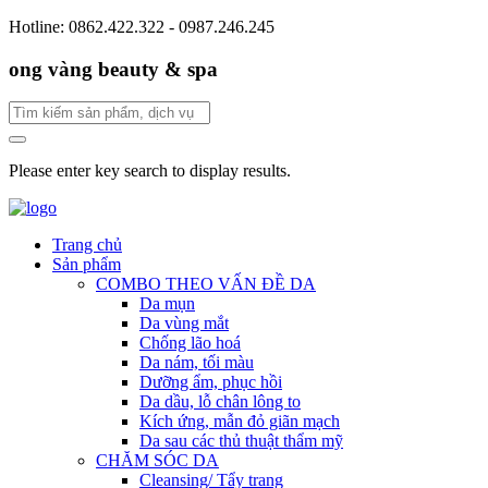
Hotline: 0862.422.322 - 0987.246.245
ong vàng beauty & spa
Please enter key search to display results.
Trang chủ
Sản phẩm
COMBO THEO VẤN ĐỀ DA
Da mụn
Da vùng mắt
Chống lão hoá
Da nám, tối màu
Dưỡng ẩm, phục hồi
Da dầu, lỗ chân lông to
Kích ứng, mẫn đỏ giãn mạch
Da sau các thủ thuật thẩm mỹ
CHĂM SÓC DA
Cleansing/ Tẩy trang