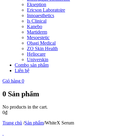
Ekseption
Ericson Laboratoire
Innoaesthetics
Is Clinical
Kanebo
Martiderm
Mesoestetic
Obagi Medical
ZO Skin Health
Heliocare
Universkin
Combo sản phẩm
Liên hệ
Giỏ hàng
0
0
Sản phẩm
No products in the cart.
0
₫
Trang chủ
/
Sản phẩm
/
WhiteX Serum