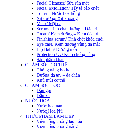
Facial Cleanser/ Sữa rửa mặt
Facial Exfoliation/ Tẩy tế bào chết
Toner – Nước hoa hồng
Xịt dưỡng/ Xịt khoáng
Mask/ Mặt nạ
Serum/ Tinh chất dưỡng – Đặc trị
Cream/ Kem dưỡng – Kem đặc trị
Finishing serum/ Tinh chất khóa cuối
Eye care/ Kem dưỡng vùng da mắt
Lip Balm/ Dưỡng môi
Protection Uv/ Kem chống nắng
Sản phẩm khác
CHĂM SÓC CƠ THỂ
Chống nắng body
Dưỡng da tay – da chân
Khử mùi cơ thể
CHĂM SÓC TÓC
Dầu gội
Dầu xả
NƯỚC HOA
Nước hoa nam
Nước Hoa Nữ
THỰC PHẨM LÀM ĐẸP
Viên uống chống lão hóa
Viên uống chống nắng