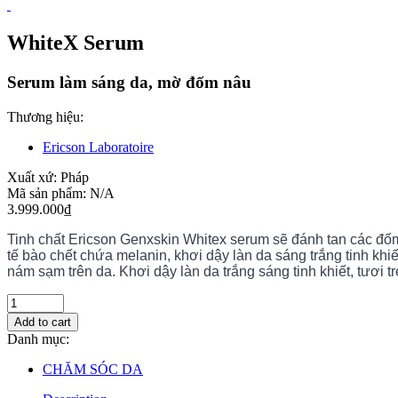
WhiteX Serum
Serum làm sáng da, mờ đốm nâu
Thương hiệu:
Ericson Laboratoire
Xuất xứ:
Pháp
Mã sản phẩm:
N/A
3.999.000
₫
Tinh chất Ericson Genxskin Whitex serum sẽ đánh tan các đố
tế bào chết chứa melanin, khơi dậy làn da sáng trắng tinh kh
nám sạm trên da. Khơi dậy làn da trắng sáng tinh khiết, tươi tr
Add to cart
Danh mục:
CHĂM SÓC DA