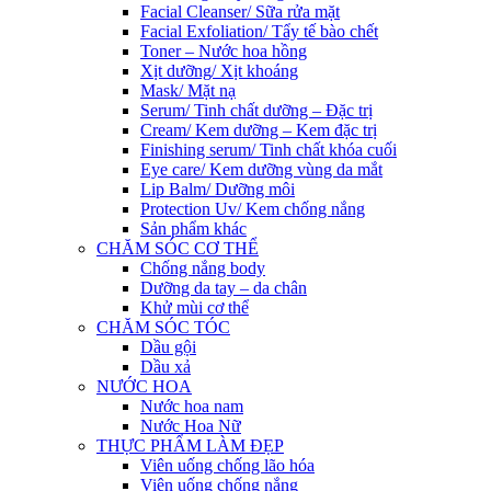
Facial Cleanser/ Sữa rửa mặt
Facial Exfoliation/ Tẩy tế bào chết
Toner – Nước hoa hồng
Xịt dưỡng/ Xịt khoáng
Mask/ Mặt nạ
Serum/ Tinh chất dưỡng – Đặc trị
Cream/ Kem dưỡng – Kem đặc trị
Finishing serum/ Tinh chất khóa cuối
Eye care/ Kem dưỡng vùng da mắt
Lip Balm/ Dưỡng môi
Protection Uv/ Kem chống nắng
Sản phẩm khác
CHĂM SÓC CƠ THỂ
Chống nắng body
Dưỡng da tay – da chân
Khử mùi cơ thể
CHĂM SÓC TÓC
Dầu gội
Dầu xả
NƯỚC HOA
Nước hoa nam
Nước Hoa Nữ
THỰC PHẨM LÀM ĐẸP
Viên uống chống lão hóa
Viên uống chống nắng