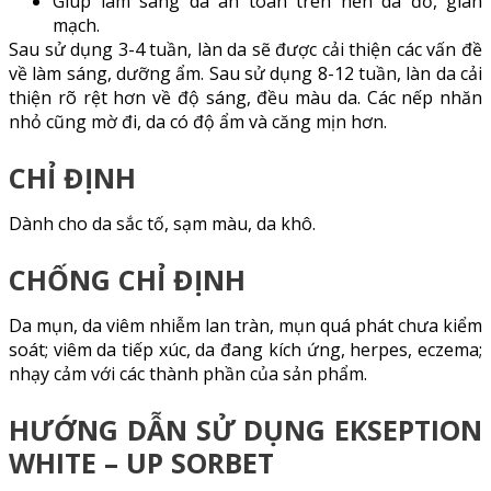
Giúp làm sáng da an toàn trên nền da đỏ, giãn
mạch.
Sau sử dụng 3-4 tuần, làn da sẽ được cải thiện các vấn đề
về làm sáng, dưỡng ẩm. Sau sử dụng 8-12 tuần, làn da cải
thiện rõ rệt hơn về độ sáng, đều màu da. Các nếp nhăn
nhỏ cũng mờ đi, da có độ ẩm và căng mịn hơn.
CHỈ ĐỊNH
Dành cho da sắc tố, sạm màu, da khô.
CHỐNG CHỈ ĐỊNH
Da mụn, da viêm nhiễm lan tràn, mụn quá phát chưa kiểm
soát; viêm da tiếp xúc, da đang kích ứng, herpes, eczema;
nhạy cảm với các thành phần của sản phẩm.
HƯỚNG DẪN SỬ DỤNG EKSEPTION
WHITE – UP SORBET