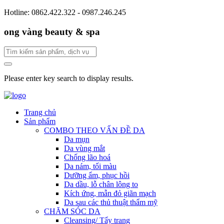
Hotline: 0862.422.322 - 0987.246.245
ong vàng beauty & spa
Please enter key search to display results.
Trang chủ
Sản phẩm
COMBO THEO VẤN ĐỀ DA
Da mụn
Da vùng mắt
Chống lão hoá
Da nám, tối màu
Dưỡng ẩm, phục hồi
Da dầu, lỗ chân lông to
Kích ứng, mẫn đỏ giãn mạch
Da sau các thủ thuật thẩm mỹ
CHĂM SÓC DA
Cleansing/ Tẩy trang