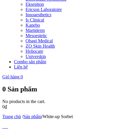
Ekseption
Ericson Laboratoire
Innoaesthetics
Is Clinical
Kanebo
Martiderm
Mesoestetic
Obagi Medical
ZO Skin Health
Heliocare
Universkin
Combo sản phẩm
Liên hệ
Giỏ hàng
0
0
Sản phẩm
No products in the cart.
0
₫
Trang chủ
/
Sản phẩm
/
White-up Sorbet