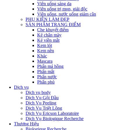
Viên uống sáng da
Viên uống trị mụn, giải độc
Viên uống, nước uống giảm cân
PHỤ KIỆN LÀM ĐẸP
SẢN PHẨM TRANG ĐIỂM
Che khuyết điểm
Kẻ chân mày
Kẻ viền mắt
Kem lót
Kem nền
Khác
Mascara
Phấn má hồng
Phấn mắt
Phấn nước
Phấn phủ
Dịch vụ
Dịch vụ body
Dịch Vụ Gội Đầu
Dịch Vụ Peeling
Dịch Vụ Triệt Lông
Dịch Vụ Ericson Laboratoire
Dịch Vụ Biologique Recherche
Thương Hiệu
Biologique Recherche