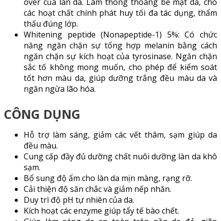
over của làn da. Làm thông thoáng bề mặt da, cho
các hoạt chất chính phát huy tối đa tác dụng, thẩm
thấu đúng lớp.
Whitening peptide (Nonapeptide-1) 5%: Có chức
năng ngăn chặn sự tổng hợp melanin bằng cách
ngăn chặn sự kích hoạt của tyrosinase. Ngăn chặn
sắc tố không mong muốn, cho phép để kiểm soát
tốt hơn màu da, giúp dưỡng trắng đều màu da và
ngăn ngừa lão hóa.
CÔNG DỤNG
Hỗ trợ làm sáng, giảm các vết thâm, sạm giúp da
đều màu.
Cung cấp đầy đủ dưỡng chất nuôi dưỡng làn da khô
sạm.
Bổ sung độ ẩm cho làn da mịn màng, rạng rỡ.
Cải thiện độ săn chắc và giảm nếp nhăn.
Duy trì độ pH tự nhiên của da.
Kích hoạt các enzyme giúp tẩy tế bào chết.