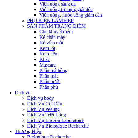
Viên uống sáng da
Viên uống trị mụn, giải độc
Viên uống, nước uống giảm cân
PHỤ KIỆN LÀM ĐẸP
SẢN PHẨM TRANG ĐIỂM
Che khuyết điểm
Kẻ chân mày
Kẻ viền mắt
Kem lót
Kem nền
Khác
Mascara
Phấn má hồng
Phấn mắt
Phấn nước
Phấn phủ
Dịch vụ
Dịch vụ body
Dịch Vụ Gội Đầu
Dịch Vụ Peeling
Dịch Vụ Triệt Lông
Dịch Vụ Ericson Laboratoire
Dịch Vụ Biologique Recherche
Thương Hiệu
Biologique Recherche