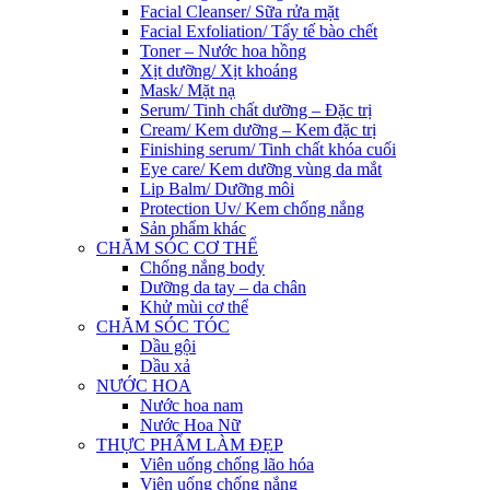
Facial Cleanser/ Sữa rửa mặt
Facial Exfoliation/ Tẩy tế bào chết
Toner – Nước hoa hồng
Xịt dưỡng/ Xịt khoáng
Mask/ Mặt nạ
Serum/ Tinh chất dưỡng – Đặc trị
Cream/ Kem dưỡng – Kem đặc trị
Finishing serum/ Tinh chất khóa cuối
Eye care/ Kem dưỡng vùng da mắt
Lip Balm/ Dưỡng môi
Protection Uv/ Kem chống nắng
Sản phẩm khác
CHĂM SÓC CƠ THỂ
Chống nắng body
Dưỡng da tay – da chân
Khử mùi cơ thể
CHĂM SÓC TÓC
Dầu gội
Dầu xả
NƯỚC HOA
Nước hoa nam
Nước Hoa Nữ
THỰC PHẨM LÀM ĐẸP
Viên uống chống lão hóa
Viên uống chống nắng