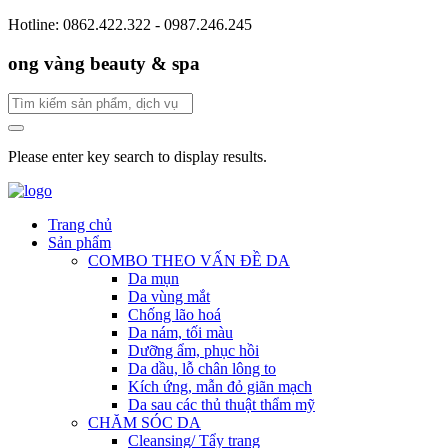
Hotline: 0862.422.322 - 0987.246.245
ong vàng beauty & spa
Please enter key search to display results.
Trang chủ
Sản phẩm
COMBO THEO VẤN ĐỀ DA
Da mụn
Da vùng mắt
Chống lão hoá
Da nám, tối màu
Dưỡng ẩm, phục hồi
Da dầu, lỗ chân lông to
Kích ứng, mẫn đỏ giãn mạch
Da sau các thủ thuật thẩm mỹ
CHĂM SÓC DA
Cleansing/ Tẩy trang