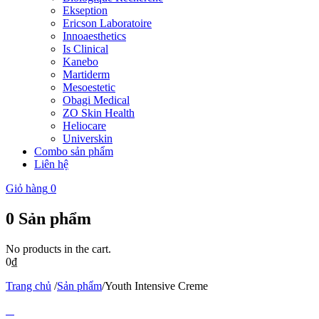
Ekseption
Ericson Laboratoire
Innoaesthetics
Is Clinical
Kanebo
Martiderm
Mesoestetic
Obagi Medical
ZO Skin Health
Heliocare
Universkin
Combo sản phẩm
Liên hệ
Giỏ hàng
0
0
Sản phẩm
No products in the cart.
0
₫
Trang chủ
/
Sản phẩm
/
Youth Intensive Creme