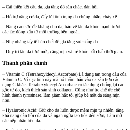
– Cải thiện kết cấu da, gia tăng độ săn chắc, đàn hồi.
– Hỗ trợ nâng cơ da, đẩy lùi tình trạng da chùng nhão, chảy xệ.
– Nâng cao sức đề kháng cho da; bảo vệ làn da khỏe mạnh trước
các tác động xấu từ môi trường bên ngoài.
– Nhẹ nhàng tẩy tế bào chết để gia tăng sức sống da.
– Duy trì làn da tươi mới, căng mịn và trẻ khỏe bất chấp thời gian.
Thành phần chính
– Vitamin C (Tetrahexyldecyl Ascorbate):Là dạng tan trong dầu của
Vitamin C. Vì đặc tính này mà nó thẩm thấu vào da sâu hơn các
dạng C khác. Tetrahexyldecyl Ascorbate có tác dụng chống lại các
gốc tự do, kích thích sản sinh collagen. Cũng như ức chế ức chế
hình thành tyrosinase, làm giảm hắc tố, giúp bề mặt da sáng mịn
hơn.
– Hyaluronic Acid: Giữ cho da luôn được mềm mịn tự nhiên, tăng
khả năng đàn hồi của da và ngăn ngừa lão hóa đến sớm; Làm mờ
các nếp nhăn trên da.