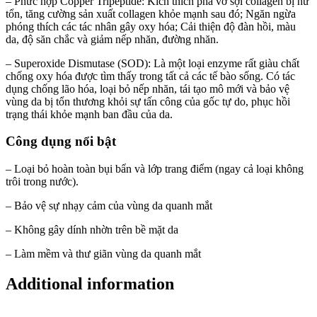
– Phức hợp Copper Tripeptide: Kích thích phá vỡ sợi collagen bị hư
tổn, tăng cường sản xuất collagen khỏe mạnh sau đó; Ngăn ngừa
phóng thích các tác nhân gây oxy hóa; Cải thiện độ đàn hồi, màu
da, độ săn chắc và giảm nếp nhăn, đường nhăn.
– Superoxide Dismutase (SOD): Là một loại enzyme rất giàu chất
chống oxy hóa được tìm thấy trong tất cả các tế bào sống. Có tác
dụng chống lão hóa, loại bỏ nếp nhăn, tái tạo mô mới và bảo vệ
vùng da bị tổn thương khỏi sự tấn công của gốc tự do, phục hồi
trạng thái khỏe mạnh ban đầu của da.
Công dụng nổi bật
– Loại bỏ hoàn toàn bụi bẩn và lớp trang điểm (ngay cả loại không
trôi trong nước).
– Bảo vệ sự nhạy cảm của vùng da quanh mắt
– Không gây dính nhờn trên bề mặt da
– Làm mềm và thư giãn vùng da quanh mắt
Additional information