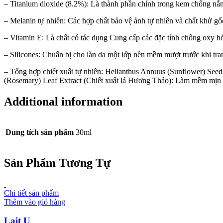
– Titanium dioxide (8.2%):
Là thành phần chính trong kem chống nắng
– Melanin tự nhiên:
Các hợp chất bảo vệ ảnh tự nhiên và chất khử gố
– Vitamin E:
Là chất có tác dụng Cung cấp các đặc tính chống oxy h
– Silicones:
Chuẩn bị cho làn da một lớp nền mềm mượt trước khi tra
– Tổng hợp chiết xuất tự nhiên:
Helianthus Annuus (Sunflower) Seed
(Rosemary) Leaf Extract
(Chiết xuất lá Hương Thảo)
:
Làm mềm mịn v
Additional information
Dung tích sản phẩm
30ml
Sản Phẩm Tương Tự
Chi tiết sản phẩm
Thêm vào giỏ hàng
Lait U