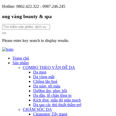
Hotline: 0862.422.322 - 0987.246.245
ong vàng beauty & spa
Please enter key search to display results.
Trang chủ
Sản phẩm
COMBO THEO VẤN ĐỀ DA
Da mụn
Da vùng mắt
Chống lão hoá
Da nám, tối màu
Dưỡng ẩm, phục hồi
Da dầu, lỗ chân lông to
Kích ứng, mẫn đỏ giãn mạch
Da sau các thủ thuật thẩm mỹ
CHĂM SÓC DA
Cleansing/ Tẩy trang