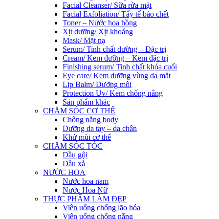
Facial Cleanser/ Sữa rửa mặt
Facial Exfoliation/ Tẩy tế bào chết
Toner – Nước hoa hồng
Xịt dưỡng/ Xịt khoáng
Mask/ Mặt nạ
Serum/ Tinh chất dưỡng – Đặc trị
Cream/ Kem dưỡng – Kem đặc trị
Finishing serum/ Tinh chất khóa cuối
Eye care/ Kem dưỡng vùng da mắt
Lip Balm/ Dưỡng môi
Protection Uv/ Kem chống nắng
Sản phẩm khác
CHĂM SÓC CƠ THỂ
Chống nắng body
Dưỡng da tay – da chân
Khử mùi cơ thể
CHĂM SÓC TÓC
Dầu gội
Dầu xả
NƯỚC HOA
Nước hoa nam
Nước Hoa Nữ
THỰC PHẨM LÀM ĐẸP
Viên uống chống lão hóa
Viên uống chống nắng