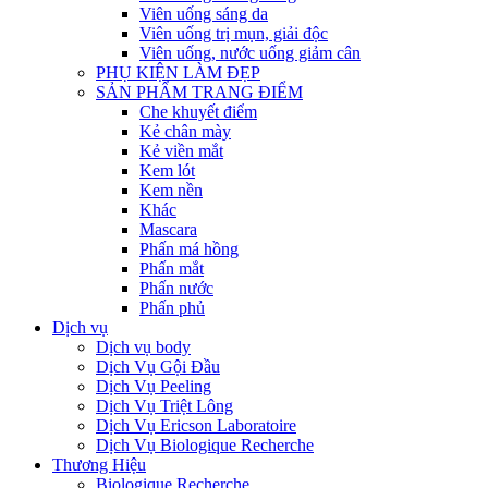
Viên uống sáng da
Viên uống trị mụn, giải độc
Viên uống, nước uống giảm cân
PHỤ KIỆN LÀM ĐẸP
SẢN PHẨM TRANG ĐIỂM
Che khuyết điểm
Kẻ chân mày
Kẻ viền mắt
Kem lót
Kem nền
Khác
Mascara
Phấn má hồng
Phấn mắt
Phấn nước
Phấn phủ
Dịch vụ
Dịch vụ body
Dịch Vụ Gội Đầu
Dịch Vụ Peeling
Dịch Vụ Triệt Lông
Dịch Vụ Ericson Laboratoire
Dịch Vụ Biologique Recherche
Thương Hiệu
Biologique Recherche