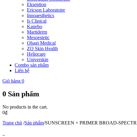
Ekseption
Ericson Laboratoire
Innoaesthetics
Is Clinical
Kanebo
Martiderm
Mesoestetic
Obagi Medical
ZO Skin Health
Heliocare
Universkin
Combo sản phẩm
Liên hệ
Giỏ hàng
0
0
Sản phẩm
No products in the cart.
0
₫
Trang chủ
/
Sản phẩm
/
SUNSCREEN + PRIMER BROAD-SPECTR