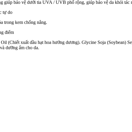
 giúp bảo vệ dưới tia UVA / UVB phổ rộng, giúp bảo vệ da khỏi tác n
c tự do
óa trong kem chống nắng.
ng điểm
 Oil
(Chiết xuất dầu hạt hoa hướng dương).
Glycine Soja (Soybean) Se
à dưỡng ẩm cho da.