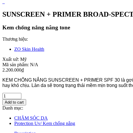
SUNSCREEN + PRIMER BROAD-SPECT
Kem chống nắng nâng tone
Thương hiệu:
ZO Skin Health
Xuất xứ:
Mỹ
Mã sản phẩm:
N/A
2.200.000
₫
KEM CHỐNG NẮNG SUNSCREEN + PRIMER SPF 30 là gợi ý lý tư
hay khó chịu. Làn da sẽ trong trạng thái mềm mịn trong suốt t
Add to cart
Danh mục:
CHĂM SÓC DA
Protection Uv/ Kem chống nắng