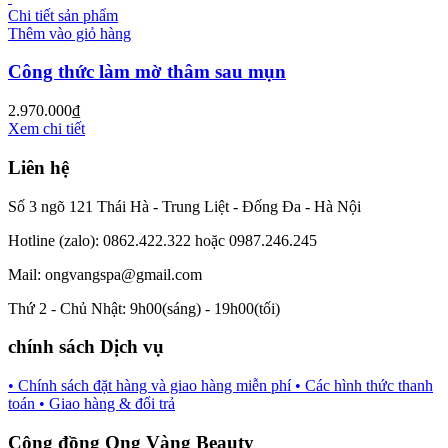
Chi tiết sản phẩm
Thêm vào giỏ hàng
Công thức làm mờ thâm sau mụn
2.970.000
₫
Xem chi tiết
Liên hệ
Số 3 ngõ 121 Thái Hà - Trung Liệt - Đống Đa - Hà Nội
Hotline (zalo): 0862.422.322 hoặc 0987.246.245
Mail: ongvangspa@gmail.com
Thứ 2 - Chủ Nhật: 9h00(sáng) - 19h00(tối)
chính sách Dịch vụ
• Chính sách đặt hàng và giao hàng miễn phí
• Các hình thức thanh
toán
• Giao hàng & đổi trả
Cộng đồng Ong Vàng Beauty