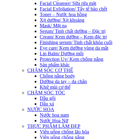
Facial Cleanser/ Sữa rửa mặt
Facial Exfoliation/ Tẩy tế bào chết
Toner – Nước hoa hồng
Xịt dưỡng/ Xịt khoáng
Mask/ Mặt nạ
Serum/ Tinh chất dưỡng – Đặc trị
Cream/ Kem dưỡng – Kem đặc trị
Finishing serum/ Tinh chất khóa cuối
Eye care/ Kem dưỡng vùng da mắt
Lip Balm/ Dưỡng môi
Protection Uv/ Kem chống nắng
Sản phẩm khác
CHĂM SÓC CƠ THỂ
Chống nắng body
Dưỡng da tay – da chân
Khử mùi cơ thể
CHĂM SÓC TÓC
Dầu gội
Dầu xả
NƯỚC HOA
Nước hoa nam
Nước Hoa Nữ
THỰC PHẨM LÀM ĐẸP
Viên uống chống lão hóa
Viên uống chống nắng