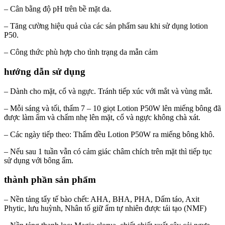
– Cân bằng độ pH trên bề mặt da.
– Tăng cường hiệu quả của các sản phẩm sau khi sử dụng lotion
P50.
– Công thức phù hợp cho tình trạng da mẫn cảm
hướng dẫn sử dụng
– Dành cho mặt, cổ và ngực. Tránh tiếp xúc với mắt và vùng mắt.
– Mỗi sáng và tối, thấm 7 – 10 giọt Lotion P50W lên miếng bông đã
được làm ẩm và chấm nhẹ lên mặt, cổ và ngực không chà xát.
– Các ngày tiếp theo: Thấm đều Lotion P50W ra miếng bông khô.
– Nếu sau 1 tuần vẫn có cảm giác châm chích trên mặt thì tiếp tục
sử dụng với bông ẩm.
thành phần sản phẩm
– Nền tảng tẩy tế bào chết: AHA, BHA, PHA, Dấm táo, Axit
Phytic, lưu huỳnh, Nhân tố giữ ẩm tự nhiên được tái tạo (NMF)