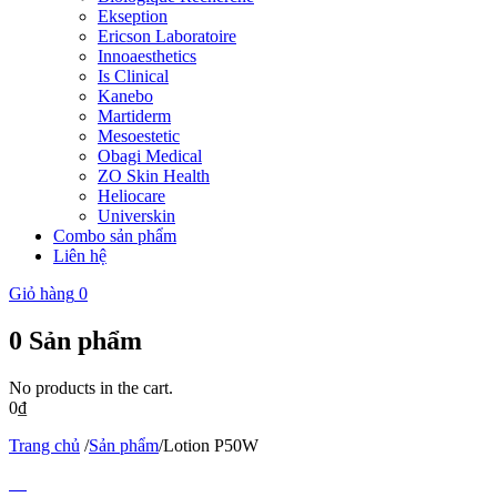
Ekseption
Ericson Laboratoire
Innoaesthetics
Is Clinical
Kanebo
Martiderm
Mesoestetic
Obagi Medical
ZO Skin Health
Heliocare
Universkin
Combo sản phẩm
Liên hệ
Giỏ hàng
0
0
Sản phẩm
No products in the cart.
0
₫
Trang chủ
/
Sản phẩm
/
Lotion P50W