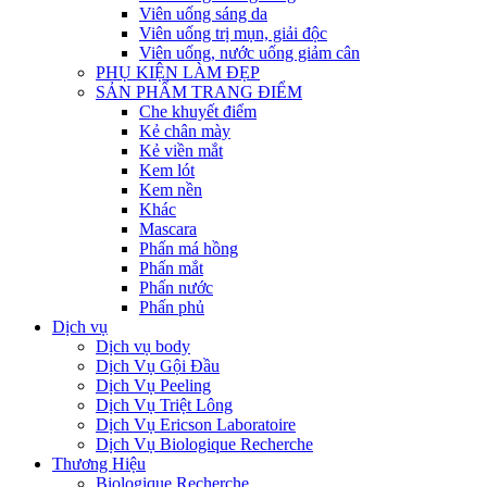
Viên uống sáng da
Viên uống trị mụn, giải độc
Viên uống, nước uống giảm cân
PHỤ KIỆN LÀM ĐẸP
SẢN PHẨM TRANG ĐIỂM
Che khuyết điểm
Kẻ chân mày
Kẻ viền mắt
Kem lót
Kem nền
Khác
Mascara
Phấn má hồng
Phấn mắt
Phấn nước
Phấn phủ
Dịch vụ
Dịch vụ body
Dịch Vụ Gội Đầu
Dịch Vụ Peeling
Dịch Vụ Triệt Lông
Dịch Vụ Ericson Laboratoire
Dịch Vụ Biologique Recherche
Thương Hiệu
Biologique Recherche