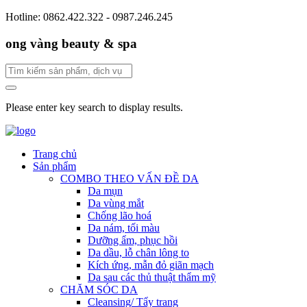
Hotline: 0862.422.322 - 0987.246.245
ong vàng beauty & spa
Please enter key search to display results.
Trang chủ
Sản phẩm
COMBO THEO VẤN ĐỀ DA
Da mụn
Da vùng mắt
Chống lão hoá
Da nám, tối màu
Dưỡng ẩm, phục hồi
Da dầu, lỗ chân lông to
Kích ứng, mẫn đỏ giãn mạch
Da sau các thủ thuật thẩm mỹ
CHĂM SÓC DA
Cleansing/ Tẩy trang