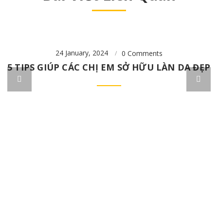
24 January, 2024
0
Comments
5 TIPS GIÚP CÁC CHỊ EM SỞ HỮU LÀN DA ĐẸP
N
N