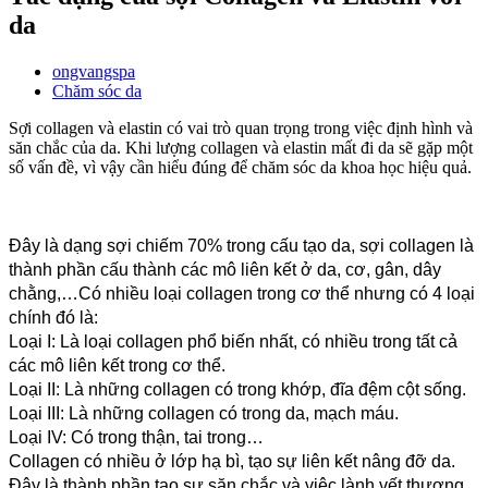
da
ongvangspa
Chăm sóc da
Sợi collagen và elastin có vai trò quan trọng trong việc định hình và
săn chắc của da. Khi lượng collagen và elastin mất đi da sẽ gặp một
số vấn đề, vì vậy cần hiểu đúng để chăm sóc da khoa học hiệu quả.
Đây là dạng sợi chiếm 70% trong cấu tạo da, sợi collagen là 
thành phần cấu thành các mô liên kết ở da, cơ, gân, dây 
chằng,…Có nhiều loại collagen trong cơ thể nhưng có 4 loại 
chính đó là:
Loại I: Là loại collagen phổ biến nhất, có nhiều trong tất cả 
các mô liên kết trong cơ thể.
Loại II: Là những collagen có trong khớp, đĩa đệm cột sống.
Loại III: Là những collagen có trong da, mạch máu.
Loại IV: Có trong thận, tai trong…
Collagen có nhiều ở lớp hạ bì, tạo sự liên kết nâng đỡ da. 
Đây là thành phần tạo sự săn chắc và việc lành vết thương.