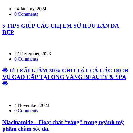
24 January, 2024
0
Comments
5 TIPS GIÚP CÁC CHỊ EM SỞ HỮU LÀN DA
ĐẸP
27 December, 2023
0
Comments
🌟 ƯU ĐÃI GIẢM 30% CHO TẤT CẢ CÁC DỊCH
VỤ CAO CẤP TẠI ONG VÀNG BEAUTY & SPA
🌟
4 November, 2023
0
Comments
Niacinamide – Hoạt chất “vàng” trong ngành mỹ
phẩm chăm sóc da.