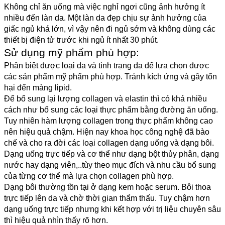
Không chỉ ăn uống mà việc nghỉ ngơi cũng ảnh hưởng ít 
nhiều đến làn da. Một làn da đẹp chịu sự ảnh hưởng của 
giấc ngủ khá lớn, vì vậy nên đi ngủ sớm và không dùng các 
thiết bị điện tử trước khi ngủ ít nhất 30 phút.
Sử dụng mỹ phẩm phù hợp: 
Phân biệt được loại da và tình trạng da để lựa chọn được 
các sản phẩm mỹ phẩm phù hợp. Tránh kích ứng và gây tổn 
hại đến màng lipid.
Để bổ sung lại lượng collagen và elastin thì có khá nhiều 
cách như bổ sung các loại thực phẩm bằng đường ăn uống. 
Tuy nhiên hàm lượng collagen trong thực phẩm không cao 
nên hiệu quả chậm. Hiện nay khoa học công nghệ đã bào 
chế và cho ra đời các loại collagen dạng uống và dạng bôi.
Dạng uống trực tiếp và cơ thể như dạng bột thủy phân, dạng 
nước hay dạng viên,..tùy theo mục đích và nhu cầu bổ sung 
của từng cơ thể mà lựa chọn collagen phù hợp. 
Dạng bôi thường tồn tại ở dạng kem hoặc serum. Bôi thoa 
trực tiếp lên da và chờ thời gian thẩm thấu. Tuy chậm hơn 
dạng uống trực tiếp nhưng khi kết hợp với trị liệu chuyên sâu 
thì hiệu quả nhìn thấy rõ hơn.