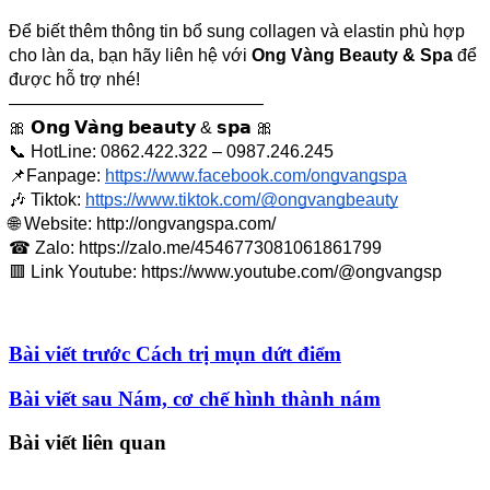
Để biết thêm thông tin bổ sung collagen và elastin phù hợp 
cho làn da, bạn hãy liên hệ với 
Ong Vàng Beauty & Spa
 để 
được hỗ trợ nhé!
——————————————–
🎀 𝗢𝗻𝗴 𝗩𝗮̀𝗻𝗴 𝗯𝗲𝗮𝘂𝘁𝘆 & 𝘀𝗽𝗮 🎀
📞 HotLine: 0862.422.322 – 0987.246.245
📌Fanpage:
https://www.facebook.com/ongvangspa
️🎶 Tiktok:
https://www.tiktok.com/@ongvangbeauty
🌐 Website: http://ongvangspa.com/
☎ Zalo: https://zalo.me/4546773081061861799
🟥 Link Youtube: https://www.youtube.com/@ongvangsp
Bài viết trước
Cách trị mụn dứt điểm
Bài viết sau
Nám, cơ chế hình thành nám
Bài viết liên quan