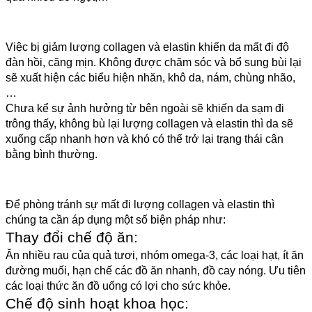
Việc bị giảm lượng collagen và elastin khiến da mất đi độ 
đàn hồi, căng mịn. Không được chăm sóc và bổ sung bùi lại 
sẽ xuất hiện các biểu hiện nhăn, khô da, nám, chùng nhão,
… 
Chưa kể sự ảnh hưởng từ bên ngoài sẽ khiến da sạm đi 
trông thấy, không bù lại lượng collagen và elastin thì da sẽ 
xuống cấp nhanh hơn và khó có thể trở lại trạng thái cân 
bằng bình thường. 
Để phòng tránh sự mất đi lượng collagen và elastin thì 
chúng ta cần áp dụng một số biện pháp như:
Thay đổi chế độ ăn: 
Ăn nhiều rau của quả tươi, nhóm omega-3, các loại hạt, ít ăn 
đường muối, hạn chế các đồ ăn nhanh, đồ cay nóng. Ưu tiên 
các loại thức ăn đồ uống có lợi cho sức khỏe.
Chế độ sinh hoạt khoa học: