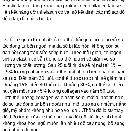
Elastin là một dạng khác của protein, nếu collagen tạo sự 
liên kết nâng đỡ thì elastin có vai trò kết dính các mô tạo độ 
dẻo dai, đàn hồi cho da.
Da là cơ quan lớn nhất của cơ thể, trải qua thời gian và sự 
tác động từ bên ngoài mà da sẽ bị lão hóa, không còn sự 
đàn hồi căng tràn sức sống nữa. 
Theo thời gian, collagen 
sợi và elastin có sẵn trong cơ thể người sẽ giảm về số 
lượng và chất lượng. Sau 25 tuổi thì da sẽ bị mất từ 1% – 
1.5% lượng collagen và cứ thế mất nhiều hơn qua các năm 
sau đó. Đến năm 30 tuổi, cơ thể được ước tính sẽ giảm hụt 
khoảng 15%, đến 40 tuổi mất khoảng 30%, cơ thể sẽ thiếu 
hụt gần một nửa 45% lượng collagen vào năm 50 tuổi.
Hơn thế, lượng collagen và elastin sẽ bị mất đi nhanh hơn 
do sự tác động từ bên ngoài như: môi trường ô nhiễm, nắng 
gió, mỹ phẩm không phù hợp với da….Thêm đó là sự thay 
đổi bên trong của cơ thể như thay đổi nội tiết tố, sinh hoạt 
không khoa học: ngủ muộn, ăn nhiều đồ cay nóng, bổ sung 
quá nhiều đồ ngọt,…