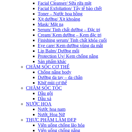
Facial Cleanser/ Sữa rửa mặt
Facial Exfoliation/ Tẩy tế bào chết
Toner – Nước hoa hồng
Xịt dưỡng/ Xịt khoáng
Mask/ Mặt nạ
Serum/ Tinh chất dưỡng – Đặc trị
Cream/ Kem dưỡng – Kem đặc trị
Finishing serum/ Tinh chất khóa cuối
Eye care/ Kem dưỡng vùng da mắt
Lip Balm/ Dưỡng môi
Protection Uv/ Kem chống nắng
Sản phẩm khác
CHĂM SÓC CƠ THỂ
Chống nắng body
Dưỡng da tay – da chân
Khử mùi cơ thể
CHĂM SÓC TÓC
Dầu gội
Dầu xả
NƯỚC HOA
Nước hoa nam
Nước Hoa Nữ
THỰC PHẨM LÀM ĐẸP
Viên uống chống lão hóa
Viên uống chống nắng