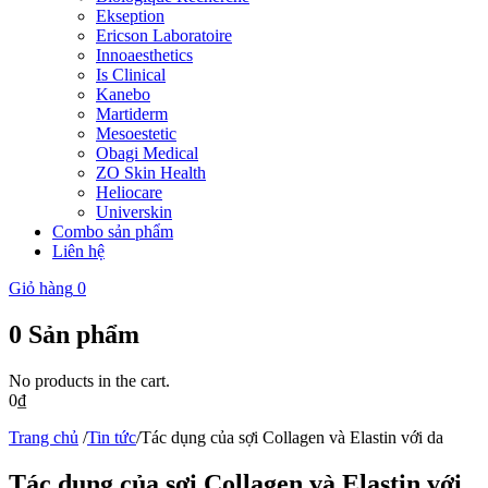
Ekseption
Ericson Laboratoire
Innoaesthetics
Is Clinical
Kanebo
Martiderm
Mesoestetic
Obagi Medical
ZO Skin Health
Heliocare
Universkin
Combo sản phẩm
Liên hệ
Giỏ hàng
0
0
Sản phẩm
No products in the cart.
0
₫
Trang chủ
/
Tin tức
/
Tác dụng của sợi Collagen và Elastin với da
Tác dụng của sợi Collagen và Elastin với