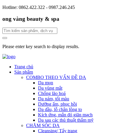
Hotline: 0862.422.322 - 0987.246.245
ong vàng beauty & spa
Please enter key search to display results.
Trang chủ
Sản phẩm
COMBO THEO VẤN ĐỀ DA
Da mụn
Da vùng mắt
Chống lão hoá
Da nám, tối màu
Dưỡng ẩm, phục hồi
Da dầu, lỗ chân lông to
Kích ứng, mẫn đỏ giãn mạch
Da sau các thủ thuật thẩm mỹ
CHĂM SÓC DA
Cleansing/ Tẩy trang