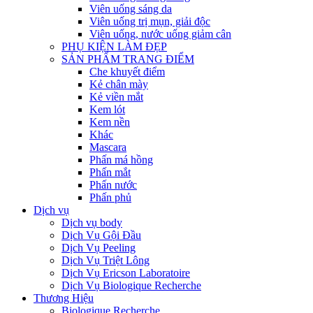
Viên uống sáng da
Viên uống trị mụn, giải độc
Viên uống, nước uống giảm cân
PHỤ KIỆN LÀM ĐẸP
SẢN PHẨM TRANG ĐIỂM
Che khuyết điểm
Kẻ chân mày
Kẻ viền mắt
Kem lót
Kem nền
Khác
Mascara
Phấn má hồng
Phấn mắt
Phấn nước
Phấn phủ
Dịch vụ
Dịch vụ body
Dịch Vụ Gội Đầu
Dịch Vụ Peeling
Dịch Vụ Triệt Lông
Dịch Vụ Ericson Laboratoire
Dịch Vụ Biologique Recherche
Thương Hiệu
Biologique Recherche