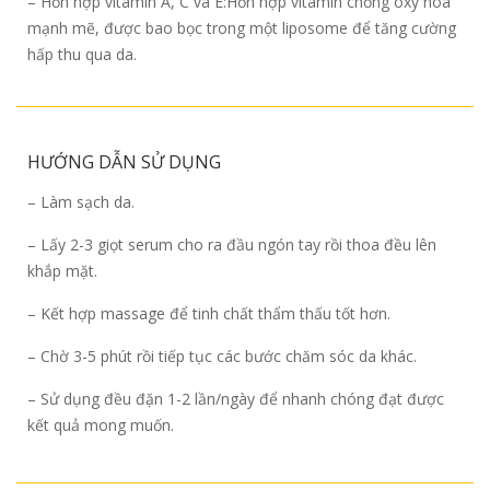
– Hỗn hợp vitamin A, C và E:Hỗn hợp vitamin chống oxy hóa
mạnh mẽ, được bao bọc trong một liposome để tăng cường
hấp thu qua da.
HƯỚNG DẪN SỬ DỤNG
– Làm sạch da.
– Lấy 2-3 giọt serum cho ra đầu ngón tay rồi thoa đều lên
khắp mặt.
– Kết hợp massage để tinh chất thẩm thấu tốt hơn.
– Chờ 3-5 phút rồi tiếp tục các bước chăm sóc da khác.
– Sử dụng đều đặn 1-2 lần/ngày để nhanh chóng đạt được
kết quả mong muốn.