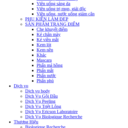
Viên uống sáng da
Viên uống trị mụn, giải độc
Viên uống, nước uống giảm cân
PHỤ KIỆN LÀM ĐẸP
SẢN PHẨM TRANG ĐIỂM
Che khuyết điểm
Kẻ chân mày
Kẻ viền mắt
Kem lót
Kem nền
Khác
Mascara
Phấn má hồng
Phấn mắt
Phấn nước
Phấn phủ
Dịch vụ
Dịch vụ body
Dịch Vụ Gội Đầu
Dịch Vụ Peeling
Dịch Vụ Triệt Lông
Dịch Vụ Ericson Laboratoire
Dịch Vụ Biologique Recherche
Thương Hiệu
Biologique Recherche