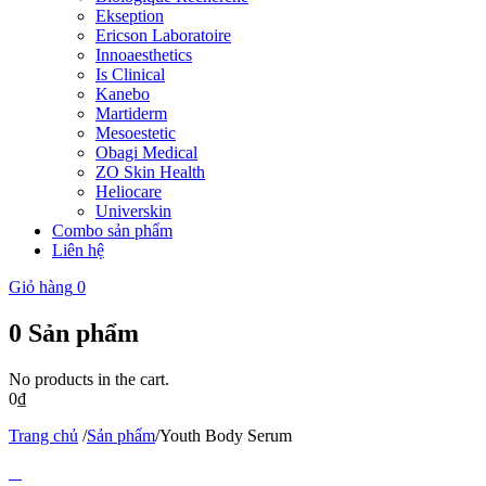
Ekseption
Ericson Laboratoire
Innoaesthetics
Is Clinical
Kanebo
Martiderm
Mesoestetic
Obagi Medical
ZO Skin Health
Heliocare
Universkin
Combo sản phẩm
Liên hệ
Giỏ hàng
0
0
Sản phẩm
No products in the cart.
0
₫
Trang chủ
/
Sản phẩm
/
Youth Body Serum