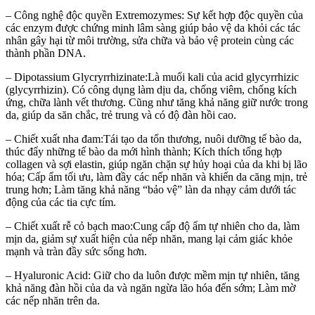
– Công nghệ độc quyền Extremozymes: Sự kết hợp độc quyền của
các enzym được chứng minh lâm sàng giúp bảo vệ da khỏi các tác
nhân gây hại từ môi trường, sửa chữa và bảo vệ protein cùng các
thành phần DNA.
– Dipotassium Glycryrrhizinate:Là muối kali của acid glycyrrhizic
(glycyrrhizin). Có công dụng làm dịu da, chống viêm, chống kích
ứng, chữa lành vết thương. Cũng như tăng khả năng giữ nước trong
da, giúp da săn chắc, trẻ trung và có độ đàn hồi cao.
– Chiết xuất nha đam:Tái tạo da tổn thương, nuôi dưỡng tế bào da,
thúc đẩy những tế bào da mới hình thành; Kích thích tổng hợp
collagen và sợi elastin, giúp ngăn chặn sự hủy hoại của da khi bị lão
hóa; Cấp ẩm tối ưu, làm đầy các nếp nhăn và khiến da căng mịn, trẻ
trung hơn; Làm tăng khả năng “bảo vệ” làn da nhạy cảm dưới tác
động của các tia cực tím.
– Chiết xuất rễ cỏ bạch mao:Cung cấp độ ẩm tự nhiên cho da, làm
mịn da, giảm sự xuất hiện của nếp nhăn, mang lại cảm giác khỏe
mạnh và tràn đầy sức sống hơn.
– Hyaluronic Acid: Giữ cho da luôn được mềm mịn tự nhiên, tăng
khả năng đàn hồi của da và ngăn ngừa lão hóa đến sớm; Làm mờ
các nếp nhăn trên da.