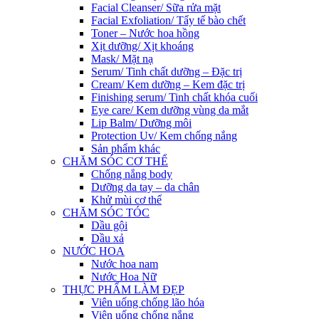
Facial Cleanser/ Sữa rửa mặt
Facial Exfoliation/ Tẩy tế bào chết
Toner – Nước hoa hồng
Xịt dưỡng/ Xịt khoáng
Mask/ Mặt nạ
Serum/ Tinh chất dưỡng – Đặc trị
Cream/ Kem dưỡng – Kem đặc trị
Finishing serum/ Tinh chất khóa cuối
Eye care/ Kem dưỡng vùng da mắt
Lip Balm/ Dưỡng môi
Protection Uv/ Kem chống nắng
Sản phẩm khác
CHĂM SÓC CƠ THỂ
Chống nắng body
Dưỡng da tay – da chân
Khử mùi cơ thể
CHĂM SÓC TÓC
Dầu gội
Dầu xả
NƯỚC HOA
Nước hoa nam
Nước Hoa Nữ
THỰC PHẨM LÀM ĐẸP
Viên uống chống lão hóa
Viên uống chống nắng