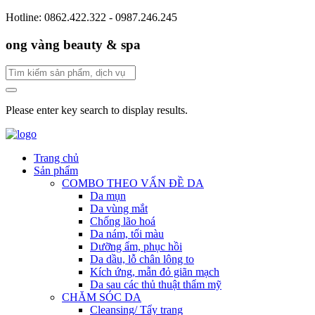
Hotline: 0862.422.322 - 0987.246.245
ong vàng beauty & spa
Please enter key search to display results.
Trang chủ
Sản phẩm
COMBO THEO VẤN ĐỀ DA
Da mụn
Da vùng mắt
Chống lão hoá
Da nám, tối màu
Dưỡng ẩm, phục hồi
Da dầu, lỗ chân lông to
Kích ứng, mẫn đỏ giãn mạch
Da sau các thủ thuật thẩm mỹ
CHĂM SÓC DA
Cleansing/ Tẩy trang