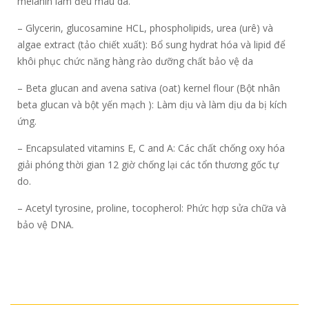
melanin làm đều màu da.
– Glycerin, glucosamine HCL, phospholipids, urea (urê) và
algae extract (tảo chiết xuất): Bổ sung hydrat hóa và lipid để
khôi phục chức năng hàng rào dưỡng chất bảo vệ da
– Beta glucan and avena sativa (oat) kernel flour (Bột nhân
beta glucan và bột yến mạch ): Làm dịu và làm dịu da bị kích
ứng.
– Encapsulated vitamins E, C and A: Các chất chống oxy hóa
giải phóng thời gian 12 giờ chống lại các tổn thương gốc tự
do.
– Acetyl tyrosine, proline, tocopherol: Phức hợp sửa chữa và
bảo vệ DNA.