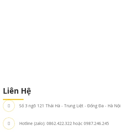
Liên Hệ
Số 3 ngõ 121 Thái Hà - Trung Liệt - Đống Đa - Hà Nội
Hotline (zalo): 0862.422.322 hoặc 0987.246.245