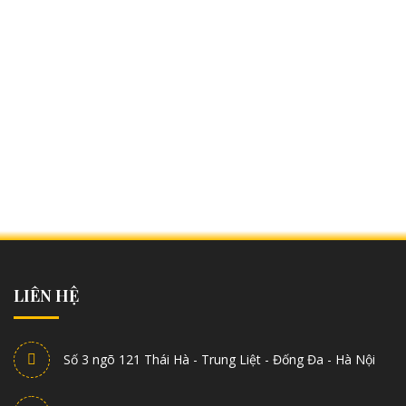
LIÊN HỆ
Số 3 ngõ 121 Thái Hà - Trung Liệt - Đống Đa - Hà Nội