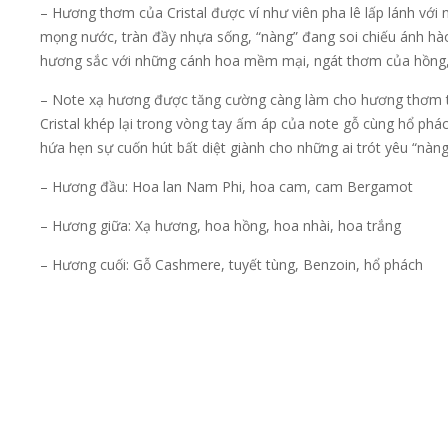
– Hương thơm của Cristal được ví như viên pha lê lấp lánh vớ
mọng nước, tràn đầy nhựa sống, “nàng” đang soi chiếu ánh hà
hương sắc với những cánh hoa mềm mại, ngát thơm của hồng, h
– Note xạ hương được tăng cường càng làm cho hương thơm th
Cristal khép lại trong vòng tay ấm áp của note gỗ cùng hổ phá
hứa hẹn sự cuốn hút bất diệt giành cho những ai trót yêu “nàn
– Hương đầu: Hoa lan Nam Phi, hoa cam, cam Bergamot
– Hương giữa: Xạ hương, hoa hồng, hoa nhài, hoa trắng
– Hương cuối: Gỗ Cashmere, tuyết tùng, Benzoin, hổ phách