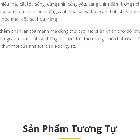
i nhiều mặt cắt tỏa sáng, càng nhìn càng yêu, càng chìm đắm trong n
o quang của mình lên những cánh hoa lan và hoa cam tinh khiết thê
òa nhài kiêu sa, hoa trắng.
êm phần lan tỏa mạnh mẽ đồng thời tạo nét bí ẩn khiến cho đối phư
ch ngọt lịm tim. Tất cả những nét tươi trẻ, thơ mộng, cuốn hút của 
g thơ” mới của nhà Narciso Rodriguez.
Sản Phẩm Tương Tự