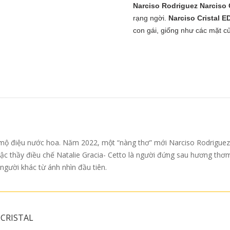
Narciso Rodriguez Narciso 
rạng ngời.
Narciso Cristal E
con gái, giống như các mặt củ
 mộ điệu nước hoa. Năm 2022, một “nàng thơ” mới Narciso Rodriguez là
c thầy điều chế Natalie Gracia- Cetto là người đứng sau hương thơm
người khác từ ánh nhìn đầu tiên.
 CRISTAL