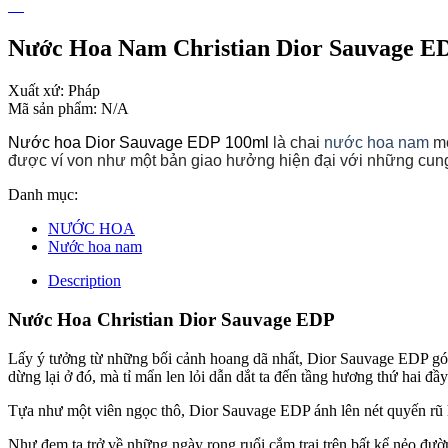
Nước Hoa Nam Christian Dior Sauvage E
Xuất xứ:
Pháp
Mã sản phẩm:
N/A
Nước hoa Dior Sauvage EDP 100ml
là chai 
nước hoa nam
 m
được ví von như một bản giao hưởng hiện đại với những cun
Danh mục:
NƯỚC HOA
Nước hoa nam
Description
Nước Hoa Christian Dior Sauvage EDP
Lấy ý tưởng từ những bối cảnh hoang dã nhất, Dior Sauvage EDP gó
dừng lại ở đó, mà tỉ mẩn len lỏi dẫn dắt ta đến tầng hương thứ hai 
Tựa như một viên ngọc thô, Dior Sauvage EDP ánh lên nét quyến rũ ho
Như đem ta trở về những ngày rong ruổi cắm trại trên bất kể nẻo đườn