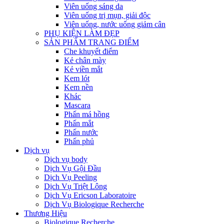
Viên uống sáng da
Viên uống trị mụn, giải độc
Viên uống, nước uống giảm cân
PHỤ KIỆN LÀM ĐẸP
SẢN PHẨM TRANG ĐIỂM
Che khuyết điểm
Kẻ chân mày
Kẻ viền mắt
Kem lót
Kem nền
Khác
Mascara
Phấn má hồng
Phấn mắt
Phấn nước
Phấn phủ
Dịch vụ
Dịch vụ body
Dịch Vụ Gội Đầu
Dịch Vụ Peeling
Dịch Vụ Triệt Lông
Dịch Vụ Ericson Laboratoire
Dịch Vụ Biologique Recherche
Thương Hiệu
Biologique Recherche