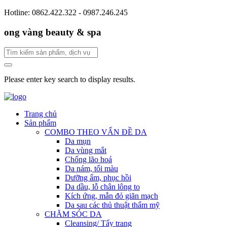
Hotline: 0862.422.322 - 0987.246.245
ong vàng beauty & spa
Please enter key search to display results.
Trang chủ
Sản phẩm
COMBO THEO VẤN ĐỀ DA
Da mụn
Da vùng mắt
Chống lão hoá
Da nám, tối màu
Dưỡng ẩm, phục hồi
Da dầu, lỗ chân lông to
Kích ứng, mẫn đỏ giãn mạch
Da sau các thủ thuật thẩm mỹ
CHĂM SÓC DA
Cleansing/ Tẩy trang