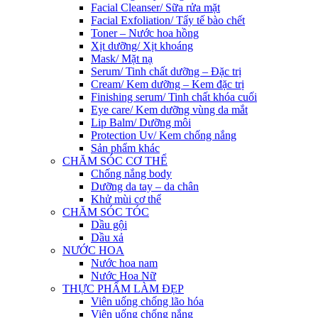
Facial Cleanser/ Sữa rửa mặt
Facial Exfoliation/ Tẩy tế bào chết
Toner – Nước hoa hồng
Xịt dưỡng/ Xịt khoáng
Mask/ Mặt nạ
Serum/ Tinh chất dưỡng – Đặc trị
Cream/ Kem dưỡng – Kem đặc trị
Finishing serum/ Tinh chất khóa cuối
Eye care/ Kem dưỡng vùng da mắt
Lip Balm/ Dưỡng môi
Protection Uv/ Kem chống nắng
Sản phẩm khác
CHĂM SÓC CƠ THỂ
Chống nắng body
Dưỡng da tay – da chân
Khử mùi cơ thể
CHĂM SÓC TÓC
Dầu gội
Dầu xả
NƯỚC HOA
Nước hoa nam
Nước Hoa Nữ
THỰC PHẨM LÀM ĐẸP
Viên uống chống lão hóa
Viên uống chống nắng