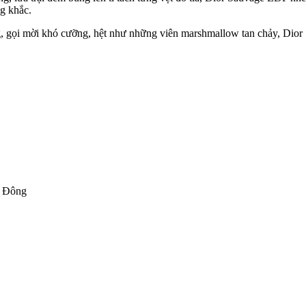
g khắc.
, gọi mời khó cưỡng, hệt như những viên marshmallow tan chảy, Dior 
g Đông