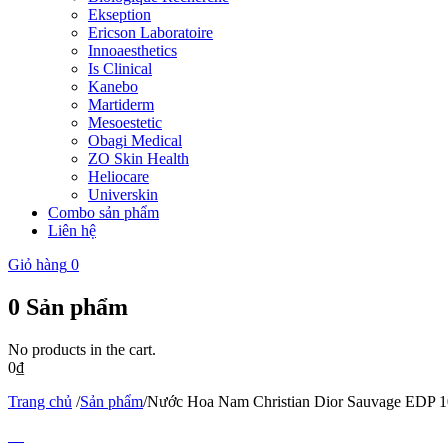
Ekseption
Ericson Laboratoire
Innoaesthetics
Is Clinical
Kanebo
Martiderm
Mesoestetic
Obagi Medical
ZO Skin Health
Heliocare
Universkin
Combo sản phẩm
Liên hệ
Giỏ hàng
0
0
Sản phẩm
No products in the cart.
0
₫
Trang chủ
/
Sản phẩm
/
Nước Hoa Nam Christian Dior Sauvage EDP 