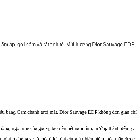
m áp, gợi cảm và rất tinh tế. Mùi hương Dior Sauvage EDP 
đầu bằng Cam chanh tươi mát, Dior Sauvage EDP không đơn giản chỉ
g, ngọt nhẹ của gia vị, tạo nên nét nam tính, trưởng thành đến lạ.
en nhúm cho ta sự tò mò, thích thú cùng ít nhiều niềm thỏa mãn được