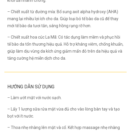
khỏi da nhanh chóng.
– Chiết xuất từ đường mía: Bổ sung axit alpha hydroxy (AHA)
mang lại nhiều lợi ích cho da. Giúp loại bỏ tế bào da cũ để thay
mới tế bào da tươi tắn, sáng hồng rạng rỡ hơn.
– Chiết xuất hoa cúc La Mã: Có tác dụng làm mềm và phục hồi
tế bào da tổn thương hiệu quả. Hỗ trợ kháng viêm, chống khuẩn,
giúp làm dịu vùng da kích ứng giảm mẩn đỏ trên da hiệu quả và
tăng cường hệ miễn dịch cho da.
HƯỚNG DẪN SỬ DỤNG
– Làm ướt mặt với nước sạch.
– Lấy 1 lượng sữa rửa mặt vừa đủ cho vào lòng bàn tay và tạo
bọt với ít nước.
– Thoa nhẹ nhàng lên mặt và cổ. Kết hợp massage nhẹ nhàng