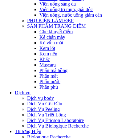
Viên uống sáng da
Viên uống trị mụn, giải độc
Viên uống, nước uống giảm cân
PHỤ KIỆN LÀM ĐẸP
SẢN PHẨM TRANG ĐIỂM
Che khuyết điểm
Kẻ chân mày
Kẻ viền mắt
Kem lót
Kem nền
Khác
Mascara
Phấn má hồng
Phấn mắt
Phấn nước
Phấn phủ
Dịch vụ
Dịch vụ body
Dịch Vụ Gội Đầu
Dịch Vụ Peeling
Dịch Vụ Triệt Lông
Dịch Vụ Ericson Laboratoire
Dịch Vụ Biologique Recherche
Thương Hiệu
Biologique Recherche