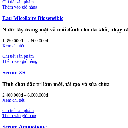
Chi tiết sản phẩm
Thêm vào giỏ hàng
Eau Micellaire Biosensible
Nước tẩy trang mặt và môi dành cho da khô, nhạy 
1.350.000
₫
–
2.600.000
₫
Xem chi tiết
Chi tiết sản phẩm
Thêm vào giỏ hàng
Serum 3R
Tinh chất đặc trị làm mới, tái tạo và sửa chữa
2.400.000
₫
–
6.600.000
₫
Xem chi tiết
Chi tiết sản phẩm
Thêm vào giỏ hàng
Serum Amniotique