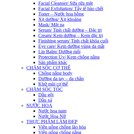
Facial Cleanser/ Sữa rửa mặt
Facial Exfoliation/ Tẩy tế bào chết
Toner – Nước hoa hồng
Xịt dưỡng/ Xịt khoáng
Mask/ Mặt nạ
Serum/ Tinh chất dưỡng – Đặc trị
Cream/ Kem dưỡng – Kem đặc trị
Finishing serum/ Tinh chất khóa cuối
Eye care/ Kem dưỡng vùng da mắt
Lip Balm/ Dưỡng môi
Protection Uv/ Kem chống nắng
Sản phẩm khác
CHĂM SÓC CƠ THỂ
Chống nắng body
Dưỡng da tay – da chân
Khử mùi cơ thể
CHĂM SÓC TÓC
Dầu gội
Dầu xả
NƯỚC HOA
Nước hoa nam
Nước Hoa Nữ
THỰC PHẨM LÀM ĐẸP
Viên uống chống lão hóa
Viên uống chống nắng