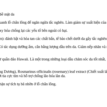
bề mặt da
uanh lỗ chân lông để ngăn ngừa tắc nghẽn. Làm giảm sự xuất hiện của 
 hóa chống lại các yếu tố bên ngoài có hại.
): đánh bật và hòa tan các chất bẩn, tế bào chết dưới da gây tắc nghẽ
Có tác dụng dưỡng ẩm, cân bằng lượng dầu trên da. Giảm nếp nhăn và ng
ừ
quần đảo Hawaii. Là một trong những loại dầu chăm sóc da tốt nhất,
ớng Dương),
Rosmarinus officinalis (rosemary) leaf extract
(Chiết xuất 
ia cực tím và hỗ trợ chống lão hóa làn da.
ặn sự tích tụ bã nhờn ở lỗ chân lông.