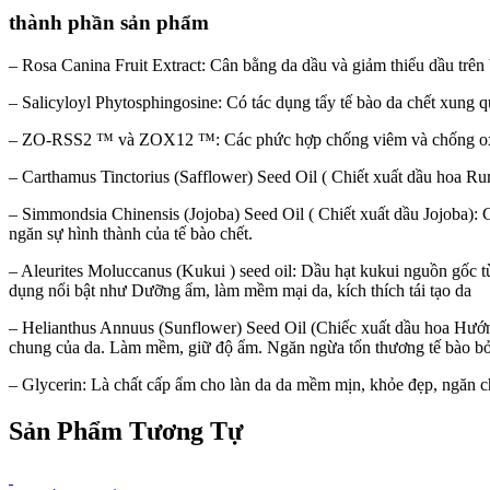
thành phần sản phẩm
– Rosa Canina Fruit Extract:
Cân bằng da dầu và giảm thiểu dầu trên 
– Salicyloyl Phytosphingosine:
Có tác dụng tẩy tế bào da chết xung q
– ZO-RSS2 ™ và ZOX12 ™
: Các phức hợp chống viêm và chống oxy
– Carthamus Tinctorius (Safflower) Seed Oil (
Chiết xuất dầu hoa Rum
– Simmondsia Chinensis (Jojoba) Seed Oil (
Chiết xuất dầu Jojoba): 
ngăn sự hình thành của tế bào chết.
– Aleurites Moluccanus (Kukui ) seed oi
l: Dầu hạt kukui nguồn gốc t
dụng nổi bật như Dưỡng ẩm, làm mềm mại da, kích thích tái tạo da
– Helianthus Annuus (Sunflower) Seed Oil
(Chiếc xuất dầu hoa Hư
chung của da. Làm mềm, giữ độ ẩm. Ngăn ngừa tổn thương tế bào bởi t
– Glycerin:
Là chất cấp ẩm cho làn da da mềm mịn, khỏe đẹp, ngăn ch
Sản Phẩm Tương Tự