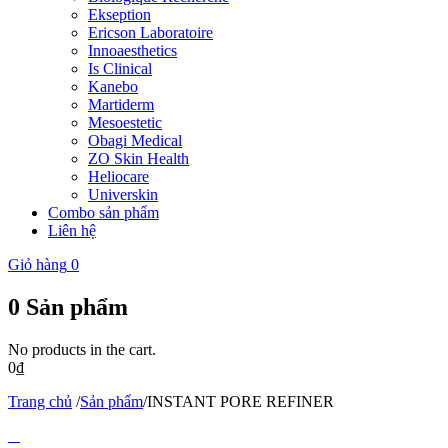
Ekseption
Ericson Laboratoire
Innoaesthetics
Is Clinical
Kanebo
Martiderm
Mesoestetic
Obagi Medical
ZO Skin Health
Heliocare
Universkin
Combo sản phẩm
Liên hệ
Giỏ hàng
0
0
Sản phẩm
No products in the cart.
0
₫
Trang chủ
/
Sản phẩm
/
INSTANT PORE REFINER