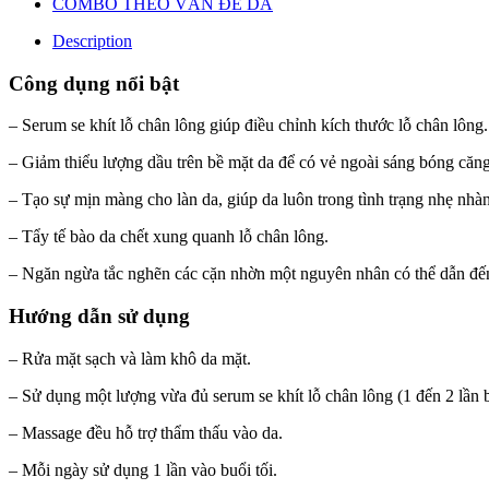
COMBO THEO VẤN ĐỀ DA
Description
Công dụng nổi bật
– Serum se khít lỗ chân lông giúp điều chỉnh kích thước lỗ chân lông.
– Giảm thiểu lượng dầu trên bề mặt da để có vẻ ngoài sáng bóng căng
– Tạo sự mịn màng cho làn da, giúp da luôn trong tình trạng nhẹ nhà
– Tẩy tế bào da chết xung quanh lỗ chân lông.
– Ngăn ngừa tắc nghẽn các cặn nhờn một nguyên nhân có thể dẫn đế
Hướng dẫn sử dụng
– Rửa mặt sạch và làm khô da mặt.
– Sử dụng một lượng vừa đủ serum se khít lỗ chân lông (1 đến 2 lần 
– Massage đều hỗ trợ thẩm thấu vào da.
– Mỗi ngày sử dụng 1 lần vào buổi tối.