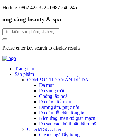
Hotline: 0862.422.322 - 0987.246.245
ong vàng beauty & spa
Please enter key search to display results.
Trang chủ
Sản phẩm
COMBO THEO VẤN ĐỀ DA
Da mụn
Da vùng mắt
Chống lão hoá
Da nám, tối màu
Dưỡng ẩm, phục hồi
Da dầu, lỗ chân lông to
Kích ứng, mẫn đỏ giãn mạch
Da sau các thủ thuật thẩm mỹ
CHĂM SÓC DA
Cleansing/ Tẩy trang