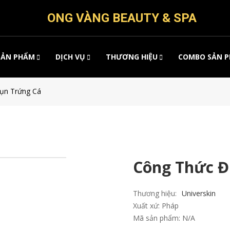
ONG VÀNG BEAUTY & SPA
SẢN PHẨM
DỊCH VỤ
THƯƠNG HIỆU
COMBO SẢN 
Mụn Trứng Cá
Công Thức Đ
Thương hiệu:
Universkin
Xuất xứ:
Pháp
Mã sản phẩm:
N/A