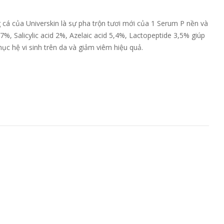
 cá của Universkin là sự pha trộn tươi mới của 1 Serum P nền và
 7%, Salicylic acid 2%, Azelaic acid 5,4%, Lactopeptide 3,5% giúp
hục hệ vi sinh trên da và giảm viêm hiệu quả.