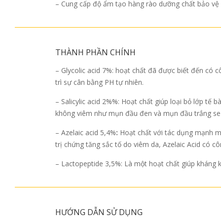
– Cung cấp độ ẩm tạo hàng rào dưỡng chất bảo vệ d
THÀNH PHẦN CHÍNH
– Glycolic acid 7%: hoạt chất đã được biết đến có c
trì sự cân bằng PH tự nhiên.
– Salicylic acid 2%%: Hoạt chất giúp loại bỏ lớp tế
không viêm như mụn đầu đen và mụn đầu trắng se kh
– Azelaic acid 5,4%
:
Hoạt chất với tác dụng mạnh mẽ 
trị chứng tăng sắc tố do viêm da, Azelaic Acid có 
– Lactopeptide 3,5%: Là một hoạt chất giúp kháng k
HƯỚNG DẪN SỬ DỤNG