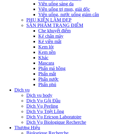
Viên uống sáng da
Viên uống trị mụn, giải độc
Viên uống, nước uống giảm cân
PHỤ KIỆN LÀM ĐẸP
SẢN PHẨM TRANG ĐIỂM
Che khuyết điểm
Kẻ chân mày
Kẻ viền mắt
Kem lót
Kem nền
Khác
Mascara
Phấn má hồng
Phấn mắt
Phấn nước
Phấn phủ
Dịch vụ
Dịch vụ body
Dịch Vụ Gội Đầu
Dịch Vụ Peeling
Dịch Vụ Triệt Lông
Dịch Vụ Ericson Laboratoire
Dịch Vụ Biologique Recherche
Thương Hiệu
Biologique Recherche