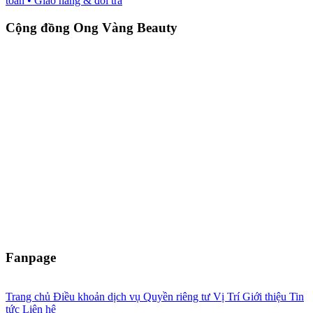
toán
• Giao hàng & đổi trả
Cộng đồng Ong Vàng Beauty
Fanpage
Trang chủ
Điều khoản dịch vụ
Quyền riêng tư
Vị Trí
Giới thiệu
Tin
tức
Liên hệ