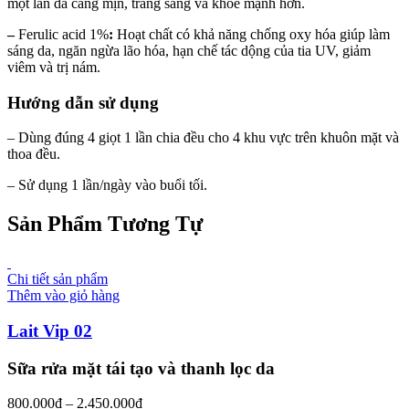
một làn da căng mịn, trắng sáng và khỏe mạnh hơn.
–
Ferulic acid 1%
:
Hoạt chất có khả năng chống oxy hóa giúp làm
sáng da, ngăn ngừa lão hóa, hạn chế tác dộng của tia UV, giảm
viêm và trị nám.
Hướng dẫn sử dụng
– Dùng đúng 4 giọt 1 lần chia đều cho 4 khu vực trên khuôn mặt và
thoa đều.
– Sử dụng 1 lần/ngày vào buổi tối.
Sản Phẩm Tương Tự
Chi tiết sản phẩm
Thêm vào giỏ hàng
Lait Vip 02
Sữa rửa mặt tái tạo và thanh lọc da
800.000
₫
–
2.450.000
₫