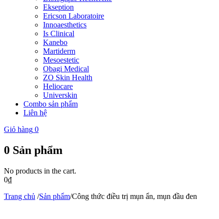
Ekseption
Ericson Laboratoire
Innoaesthetics
Is Clinical
Kanebo
Martiderm
Mesoestetic
Obagi Medical
ZO Skin Health
Heliocare
Universkin
Combo sản phẩm
Liên hệ
Giỏ hàng
0
0
Sản phẩm
No products in the cart.
0
₫
Trang chủ
/
Sản phẩm
/
Công thức điều trị mụn ẩn, mụn đầu đen