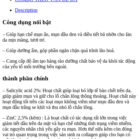
Description
Công dụng nổi bật
– Giúp hạn chế mụn ẩn, mụn đầu đen và điều tiết bã nhờn cho làn
da mịn màng, tươi trẻ.
– Giúp dưỡng ẩm, góp phần ngăn chặn quá trình lão hoá.
– Cung cấp độ ẩm tạo hàng rào dưỡng chất bảo vệ da khỏi tác động
của yếu tố môi trường bên ngoài.
thành phần chính
– Salicylic acid 2%: Hoạt chất giúp loại bỏ lớp tế bào chết trên da,
giúp giảm mụn và giữ cho lỗ chân lông thông thoáng. Hoạt chất này
hoạt động tốt trên các loại mụn không viêm như mụn đầu đen và
mụn đầu trắng se khít và thu nhỏ lỗ chân lông.
– ZinC 2,5% (kẽm) : Là hoạt chất có tác dụng rất lớn trong việc
giảm tiết dầu trên da mặt và hạn chế những tình trạng viêm nhiễm,
các nguyên nhân chủ yếu gây ra mụn. Hơn thể nữa kẽm còn đóng
vai trò quan trọng trong việc sản sinh ra collagen giúp cho bạn có