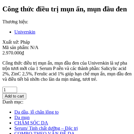
Công thức điều trị mụn ẩn, mụn đầu đen
Thương hiệu:
Universkin
Xuất xứ:
Pháp
Mã sản phẩm:
N/A
2.970.000
₫
Công thức điều trị mụn ẩn, mụn đầu đen của Universkin là sự pha
trộn tươi mới của 1 Serum P nền và các thành phần: Salicylic acid
2%, ZinC 2,5%, Ferulic acid 1% giúp hạn chế mụn ẩn, mụn đầu đen
và điều tiết bã nhờn cho làn da mịn màng, tươi trẻ.
Add to cart
Danh mục:
Da dầu, lỗ chân lông to
Da mụn
CHĂM SÓC DA
Serum/ Tinh chất dưỡng – Đặc trị
COMBO THEO VẤN ĐỀ DA