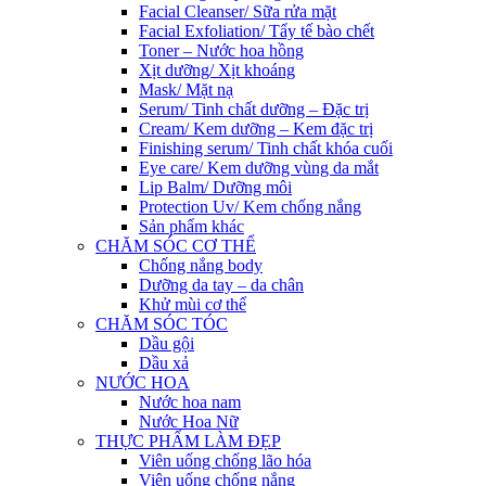
Facial Cleanser/ Sữa rửa mặt
Facial Exfoliation/ Tẩy tế bào chết
Toner – Nước hoa hồng
Xịt dưỡng/ Xịt khoáng
Mask/ Mặt nạ
Serum/ Tinh chất dưỡng – Đặc trị
Cream/ Kem dưỡng – Kem đặc trị
Finishing serum/ Tinh chất khóa cuối
Eye care/ Kem dưỡng vùng da mắt
Lip Balm/ Dưỡng môi
Protection Uv/ Kem chống nắng
Sản phẩm khác
CHĂM SÓC CƠ THỂ
Chống nắng body
Dưỡng da tay – da chân
Khử mùi cơ thể
CHĂM SÓC TÓC
Dầu gội
Dầu xả
NƯỚC HOA
Nước hoa nam
Nước Hoa Nữ
THỰC PHẨM LÀM ĐẸP
Viên uống chống lão hóa
Viên uống chống nắng