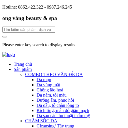
Hotline: 0862.422.322 - 0987.246.245
ong vàng beauty & spa
Please enter key search to display results.
Trang chủ
Sản phẩm
COMBO THEO VẤN ĐỀ DA
Da mụn
Da vùng mắt
Chống lão hoá
Da nám, tối màu
Dưỡng ẩm, phục hồi
Da dầu, lỗ chân lông to
Kích ứng, mẫn đỏ giãn mạch
Da sau các thủ thuật thẩm mỹ
CHĂM SÓC DA
Cleansing/ Tẩy trang