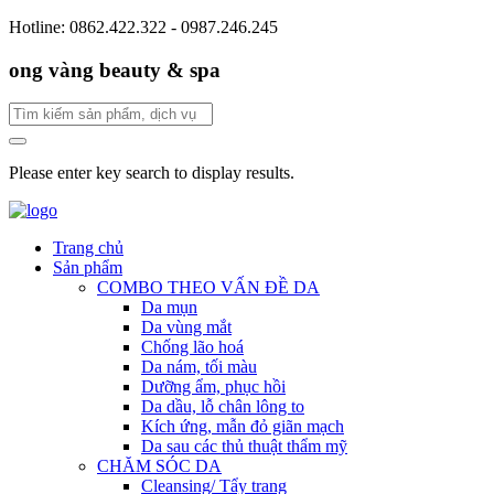
Hotline: 0862.422.322 - 0987.246.245
ong vàng beauty & spa
Please enter key search to display results.
Trang chủ
Sản phẩm
COMBO THEO VẤN ĐỀ DA
Da mụn
Da vùng mắt
Chống lão hoá
Da nám, tối màu
Dưỡng ẩm, phục hồi
Da dầu, lỗ chân lông to
Kích ứng, mẫn đỏ giãn mạch
Da sau các thủ thuật thẩm mỹ
CHĂM SÓC DA
Cleansing/ Tẩy trang