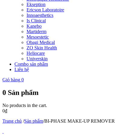
Ekseption
Ericson Laboratoire
Innoaesthetics
Is Clinical
Kanebo
Martiderm
Mesoestetic
Obagi Medical
ZO Skin Health
Heliocare
Universkin
Combo sản phẩm
Liên hệ
Giỏ hàng
0
0
Sản phẩm
No products in the cart.
0
₫
Trang chủ
/
Sản phẩm
/
BI-PHASE MAKE-UP REMOVER