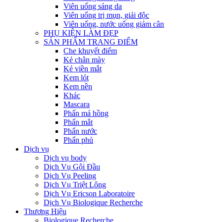
Viên uống sáng da
Viên uống trị mụn, giải độc
Viên uống, nước uống giảm cân
PHỤ KIỆN LÀM ĐẸP
SẢN PHẨM TRANG ĐIỂM
Che khuyết điểm
Kẻ chân mày
Kẻ viền mắt
Kem lót
Kem nền
Khác
Mascara
Phấn má hồng
Phấn mắt
Phấn nước
Phấn phủ
Dịch vụ
Dịch vụ body
Dịch Vụ Gội Đầu
Dịch Vụ Peeling
Dịch Vụ Triệt Lông
Dịch Vụ Ericson Laboratoire
Dịch Vụ Biologique Recherche
Thương Hiệu
Biologique Recherche