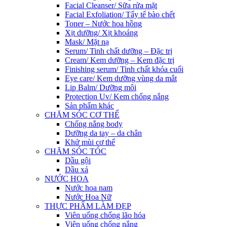
Facial Cleanser/ Sữa rửa mặt
Facial Exfoliation/ Tẩy tế bào chết
Toner – Nước hoa hồng
Xịt dưỡng/ Xịt khoáng
Mask/ Mặt nạ
Serum/ Tinh chất dưỡng – Đặc trị
Cream/ Kem dưỡng – Kem đặc trị
Finishing serum/ Tinh chất khóa cuối
Eye care/ Kem dưỡng vùng da mắt
Lip Balm/ Dưỡng môi
Protection Uv/ Kem chống nắng
Sản phẩm khác
CHĂM SÓC CƠ THỂ
Chống nắng body
Dưỡng da tay – da chân
Khử mùi cơ thể
CHĂM SÓC TÓC
Dầu gội
Dầu xả
NƯỚC HOA
Nước hoa nam
Nước Hoa Nữ
THỰC PHẨM LÀM ĐẸP
Viên uống chống lão hóa
Viên uống chống nắng