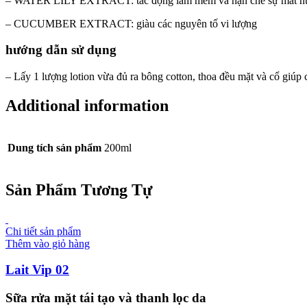
– WATER LILY EXTRACT: tác động làm mềm và hạn chế sự mất nư
– CUCUMBER EXTRACT: giàu các nguyên tố vi lượng
hướng dẫn sử dụng
– Lấy 1 lượng lotion vừa đủ ra bông cotton, thoa đều mặt và cổ giúp
Additional information
Dung tích sản phẩm
200ml
Sản Phẩm Tương Tự
Chi tiết sản phẩm
Thêm vào giỏ hàng
Lait Vip 02
Sữa rửa mặt tái tạo và thanh lọc da