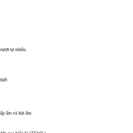
mượt tự nhiên.
hiết
p ẩm và hút ẩm