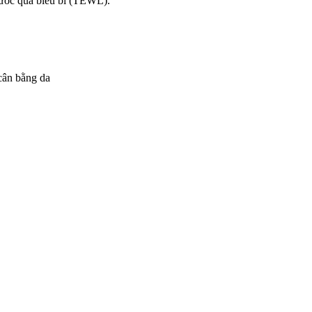
ớc qua biểu bì (TEWL).
 cân bằng da