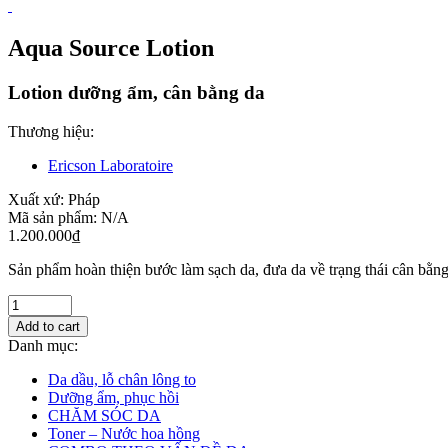
Aqua Source Lotion
Lotion dưỡng ẩm, cân bằng da
Thương hiệu:
Ericson Laboratoire
Xuất xứ:
Pháp
Mã sản phẩm:
N/A
1.200.000
₫
Sản phẩm hoàn thiện bước làm sạch da, đưa da về trạng thái cân bằng 
Add to cart
Danh mục:
Da dầu, lỗ chân lông to
Dưỡng ẩm, phục hồi
CHĂM SÓC DA
Toner – Nước hoa hồng