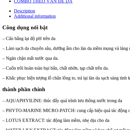
COMBO THEO VẤN ĐỀ DA
Description
Additional information
Công dụng nổi bật
– Cân bằng lại độ pH trên da
– Làm sạch da chuyên sâu, dưỡng ẩm cho làn da mềm mọng và láng 
– Ngăn chặn mất nước qua da.
– Cuốn trôi hoàn toàn bụi bẩn, chất nhờn, tạp chất trên da.
– Khắc phục hiện tượng lỗ chân lông to, trả lại làn da sạch sáng tinh k
thành phần chính
– AQUAPHYILINE: thúc đẩy quá trình lưu thông nước trong da
– PHYTO-MARINE MICRO-PATCH: cung cấp hiệu quả tác động cấ
– LOTUS EXTRACT: tác động làm mềm, nhẹ dịu cho da