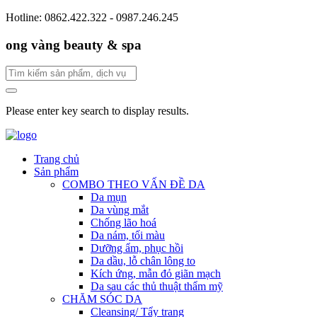
Hotline: 0862.422.322 - 0987.246.245
ong vàng beauty & spa
Please enter key search to display results.
Trang chủ
Sản phẩm
COMBO THEO VẤN ĐỀ DA
Da mụn
Da vùng mắt
Chống lão hoá
Da nám, tối màu
Dưỡng ẩm, phục hồi
Da dầu, lỗ chân lông to
Kích ứng, mẫn đỏ giãn mạch
Da sau các thủ thuật thẩm mỹ
CHĂM SÓC DA
Cleansing/ Tẩy trang