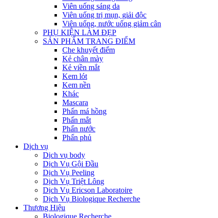
Viên uống sáng da
Viên uống trị mụn, giải độc
Viên uống, nước uống giảm cân
PHỤ KIỆN LÀM ĐẸP
SẢN PHẨM TRANG ĐIỂM
Che khuyết điểm
Kẻ chân mày
Kẻ viền mắt
Kem lót
Kem nền
Khác
Mascara
Phấn má hồng
Phấn mắt
Phấn nước
Phấn phủ
Dịch vụ
Dịch vụ body
Dịch Vụ Gội Đầu
Dịch Vụ Peeling
Dịch Vụ Triệt Lông
Dịch Vụ Ericson Laboratoire
Dịch Vụ Biologique Recherche
Thương Hiệu
Biologique Recherche