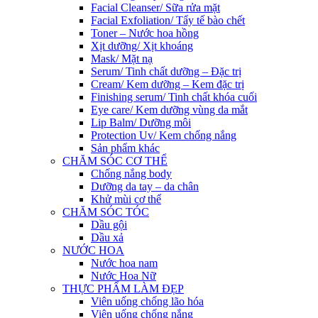
Facial Cleanser/ Sữa rửa mặt
Facial Exfoliation/ Tẩy tế bào chết
Toner – Nước hoa hồng
Xịt dưỡng/ Xịt khoáng
Mask/ Mặt nạ
Serum/ Tinh chất dưỡng – Đặc trị
Cream/ Kem dưỡng – Kem đặc trị
Finishing serum/ Tinh chất khóa cuối
Eye care/ Kem dưỡng vùng da mắt
Lip Balm/ Dưỡng môi
Protection Uv/ Kem chống nắng
Sản phẩm khác
CHĂM SÓC CƠ THỂ
Chống nắng body
Dưỡng da tay – da chân
Khử mùi cơ thể
CHĂM SÓC TÓC
Dầu gội
Dầu xả
NƯỚC HOA
Nước hoa nam
Nước Hoa Nữ
THỰC PHẨM LÀM ĐẸP
Viên uống chống lão hóa
Viên uống chống nắng