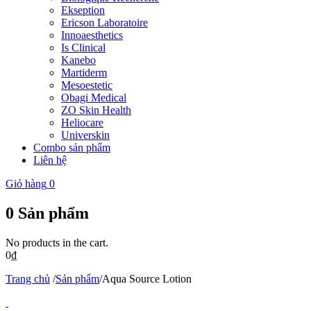
Ekseption
Ericson Laboratoire
Innoaesthetics
Is Clinical
Kanebo
Martiderm
Mesoestetic
Obagi Medical
ZO Skin Health
Heliocare
Universkin
Combo sản phẩm
Liên hệ
Giỏ hàng
0
0
Sản phẩm
No products in the cart.
0
₫
Trang chủ
/
Sản phẩm
/
Aqua Source Lotion