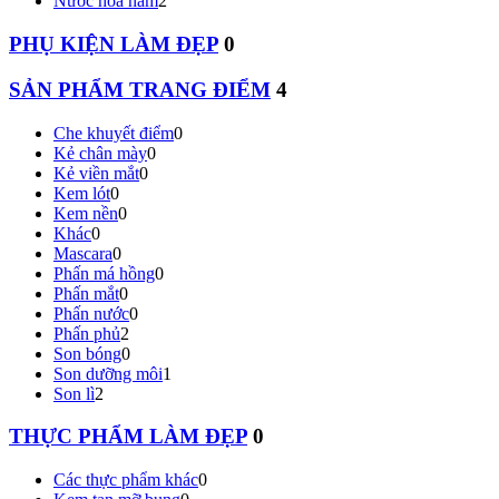
Nước hoa nam
2
PHỤ KIỆN LÀM ĐẸP
0
SẢN PHẨM TRANG ĐIỂM
4
Che khuyết điểm
0
Kẻ chân mày
0
Kẻ viền mắt
0
Kem lót
0
Kem nền
0
Khác
0
Mascara
0
Phấn má hồng
0
Phấn mắt
0
Phấn nước
0
Phấn phủ
2
Son bóng
0
Son dưỡng môi
1
Son lì
2
THỰC PHẨM LÀM ĐẸP
0
Các thực phẩm khác
0