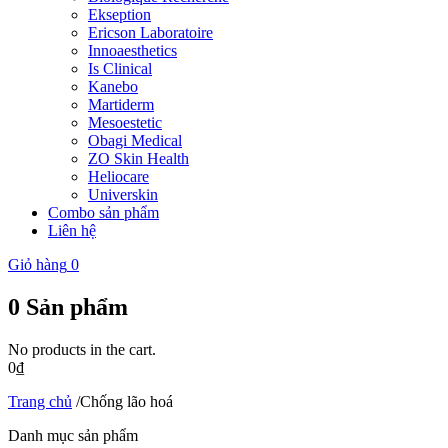
Ekseption
Ericson Laboratoire
Innoaesthetics
Is Clinical
Kanebo
Martiderm
Mesoestetic
Obagi Medical
ZO Skin Health
Heliocare
Universkin
Combo sản phẩm
Liên hệ
Giỏ hàng
0
0
Sản phẩm
No products in the cart.
0
₫
Trang chủ
/
Chống lão hoá
Danh mục sản phẩm