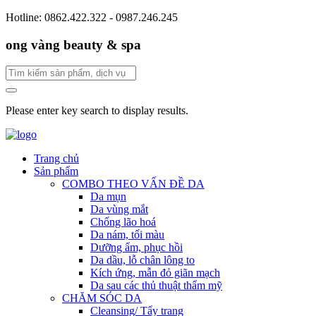
Hotline: 0862.422.322 - 0987.246.245
ong vàng beauty & spa
Please enter key search to display results.
Trang chủ
Sản phẩm
COMBO THEO VẤN ĐỀ DA
Da mụn
Da vùng mắt
Chống lão hoá
Da nám, tối màu
Dưỡng ẩm, phục hồi
Da dầu, lỗ chân lông to
Kích ứng, mẫn đỏ giãn mạch
Da sau các thủ thuật thẩm mỹ
CHĂM SÓC DA
Cleansing/ Tẩy trang