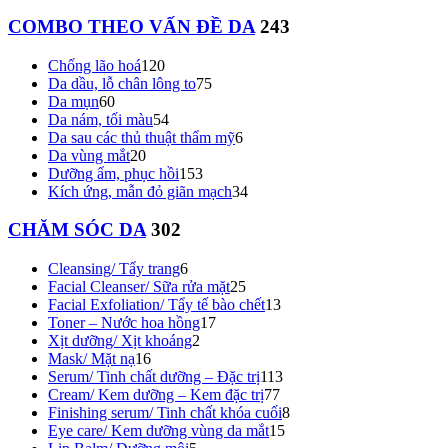
COMBO THEO VẤN ĐỀ DA
243
Chống lão hoá
120
Da dầu, lỗ chân lông to
75
Da mụn
60
Da nám, tối màu
54
Da sau các thủ thuật thẩm mỹ
6
Da vùng mắt
20
Dưỡng ẩm, phục hồi
153
Kích ứng, mẫn đỏ giãn mạch
34
CHĂM SÓC DA
302
Cleansing/ Tẩy trang
6
Facial Cleanser/ Sữa rửa mặt
25
Facial Exfoliation/ Tẩy tế bào chết
13
Toner – Nước hoa hồng
17
Xịt dưỡng/ Xịt khoáng
2
Mask/ Mặt nạ
16
Serum/ Tinh chất dưỡng – Đặc trị
113
Cream/ Kem dưỡng – Kem đặc trị
77
Finishing serum/ Tinh chất khóa cuối
8
Eye care/ Kem dưỡng vùng da mắt
15