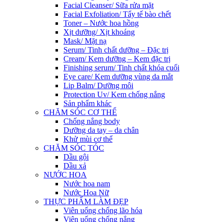
Facial Cleanser/ Sữa rửa mặt
Facial Exfoliation/ Tẩy tế bào chết
Toner – Nước hoa hồng
Xịt dưỡng/ Xịt khoáng
Mask/ Mặt nạ
Serum/ Tinh chất dưỡng – Đặc trị
Cream/ Kem dưỡng – Kem đặc trị
Finishing serum/ Tinh chất khóa cuối
Eye care/ Kem dưỡng vùng da mắt
Lip Balm/ Dưỡng môi
Protection Uv/ Kem chống nắng
Sản phẩm khác
CHĂM SÓC CƠ THỂ
Chống nắng body
Dưỡng da tay – da chân
Khử mùi cơ thể
CHĂM SÓC TÓC
Dầu gội
Dầu xả
NƯỚC HOA
Nước hoa nam
Nước Hoa Nữ
THỰC PHẨM LÀM ĐẸP
Viên uống chống lão hóa
Viên uống chống nắng