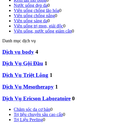
Kem tan mỡ bụng
0
Nước uống đẹp da
0
Viên uống chống lão hóa
0
Viên uống chống nắng
0
Viên uống sáng da
0
Viên uống trị mụn, giải độc
0
Viên uống, nước uống giảm cân
0
Danh mục dịch vụ
Dịch vụ body
4
Dịch Vụ Gội Đầu
1
Dịch Vụ Triệt Lông
1
Dịch Vụ Mesotherapy
1
Dịch Vụ Ericson Laboratoire
0
Chăm sóc da cơ bản
0
Trị liệu chuyên sâu cao cấp
0
Trị Liệu Peeling
0