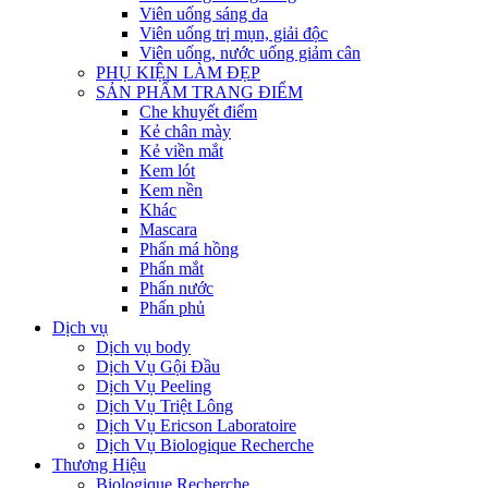
Viên uống sáng da
Viên uống trị mụn, giải độc
Viên uống, nước uống giảm cân
PHỤ KIỆN LÀM ĐẸP
SẢN PHẨM TRANG ĐIỂM
Che khuyết điểm
Kẻ chân mày
Kẻ viền mắt
Kem lót
Kem nền
Khác
Mascara
Phấn má hồng
Phấn mắt
Phấn nước
Phấn phủ
Dịch vụ
Dịch vụ body
Dịch Vụ Gội Đầu
Dịch Vụ Peeling
Dịch Vụ Triệt Lông
Dịch Vụ Ericson Laboratoire
Dịch Vụ Biologique Recherche
Thương Hiệu
Biologique Recherche