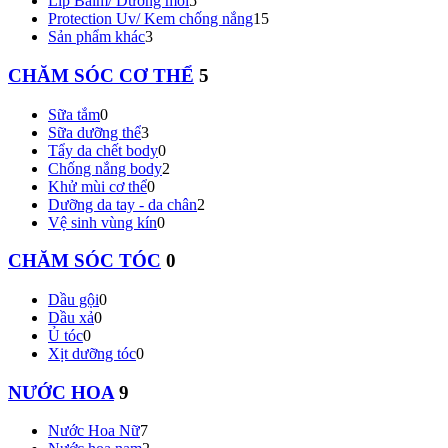
Lip Balm/ Dưỡng môi
5
Protection Uv/ Kem chống nắng
15
Sản phẩm khác
3
CHĂM SÓC CƠ THỂ
5
Sữa tắm
0
Sữa dưỡng thể
3
Tẩy da chết body
0
Chống nắng body
2
Khử mùi cơ thể
0
Dưỡng da tay - da chân
2
Vệ sinh vùng kín
0
CHĂM SÓC TÓC
0
Dầu gội
0
Dầu xả
0
Ủ tóc
0
Xịt dưỡng tóc
0
NƯỚC HOA
9
Nước Hoa Nữ
7